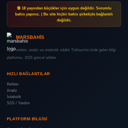
🔞 18 yaşından küçükler için uygun değildir. Sorumlu
bahis yapınız. | Bu site hiçbir bahis şirketiyle bağlantılı
değildir.
MARSBAHİS
Spor verileri, analiz ve istatistik odaklı Türkiye'nin önde gelen bilgi
platformu. 2026 güncel rehber.
HIZLI BAĞLANTILAR
Rehber
Analiz
İstatistik
SSS / Yardım
PLATFORM BILGISI