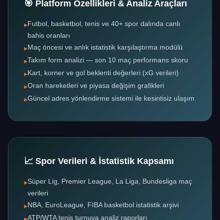
🎯 Platform Özellikleri & Analiz Araçları
Futbol, basketbol, tenis ve 40+ spor dalında canlı
bahis oranları
Maç öncesi ve anlık istatistik karşılaştırma modülü
Takım form analizi — son 10 maç performans skoru
Kart, korner ve gol beklenti değerleri (xG verileri)
Oran hareketleri ve piyasa değişim grafikleri
Güncel adres yönlendirme sistemi ile kesintisiz ulaşım
📈 Spor Verileri & İstatistik Kapsamı
Süper Lig, Premier League, La Liga, Bundesliga maç
verileri
NBA, EuroLeague, FIBA basketbol istatistik arşivi
ATP/WTA tenis turnuva analiz raporları