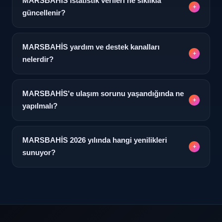
MARSBAHİS istatistik verileri ne sıklıkla
+
açıklanmaktadır.
güncellenir?
İstatistik verileri anlık güncellenmektedir. Doğrulanmış
veri kaynakları kullanılarak yüksek doğruluk oranı
MARSBAHİS yardım ve destek kanalları
+
sağlanmaktadır.
nelerdir?
Yardım bölümünden canlı destek, e-posta ve SSS
kanallarına ulaşım sağlanabilmektedir. 7/24 destek
MARSBAHİS'e ulaşım sorunu yaşandığında ne
+
hizmeti mevcuttur.
yapılmalı?
Ulaşım sorunu yaşandığında öncelikle güncel adres
bölümü kontrol edilmeli, ardından yardım kanallarına
MARSBAHİS 2026 yılında hangi yenilikleri
+
başvurulmalıdır.
sunuyor?
2026 yılında geliştirilmiş analiz araçları, genişletilmiş
spor verileri ve yenilenen canlı bahis arayüzü kullanıcı
deneyimini üst seviyeye taşımaktadır.