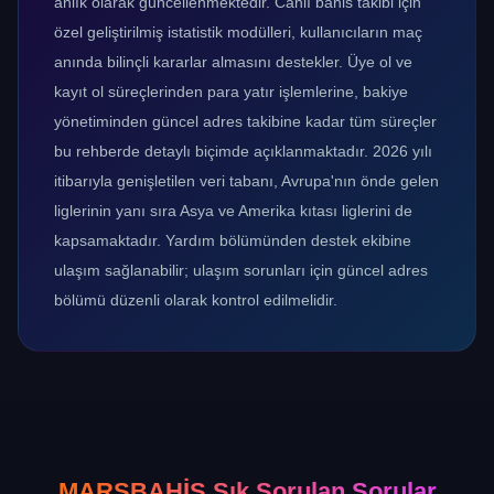
anlık olarak güncellenmektedir. Canlı bahis takibi için
özel geliştirilmiş istatistik modülleri, kullanıcıların maç
anında bilinçli kararlar almasını destekler. Üye ol ve
kayıt ol süreçlerinden para yatır işlemlerine, bakiye
yönetiminden güncel adres takibine kadar tüm süreçler
bu rehberde detaylı biçimde açıklanmaktadır. 2026 yılı
itibarıyla genişletilen veri tabanı, Avrupa'nın önde gelen
liglerinin yanı sıra Asya ve Amerika kıtası liglerini de
kapsamaktadır. Yardım bölümünden destek ekibine
ulaşım sağlanabilir; ulaşım sorunları için güncel adres
bölümü düzenli olarak kontrol edilmelidir.
MARSBAHİS Sık Sorulan Sorular