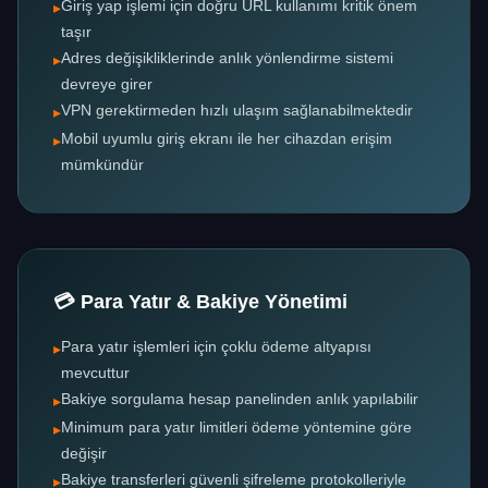
Giriş yap işlemi için doğru URL kullanımı kritik önem
taşır
Adres değişikliklerinde anlık yönlendirme sistemi
devreye girer
VPN gerektirmeden hızlı ulaşım sağlanabilmektedir
Mobil uyumlu giriş ekranı ile her cihazdan erişim
mümkündür
💳 Para Yatır & Bakiye Yönetimi
Para yatır işlemleri için çoklu ödeme altyapısı
mevcuttur
Bakiye sorgulama hesap panelinden anlık yapılabilir
Minimum para yatır limitleri ödeme yöntemine göre
değişir
Bakiye transferleri güvenli şifreleme protokolleriyle