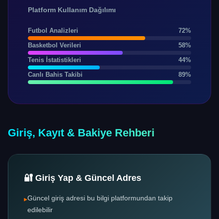
Platform Kullanım Dağılımı
Futbol Analizleri
72%
Basketbol Verileri
58%
Tenis İstatistikleri
44%
Canlı Bahis Takibi
89%
Giriş, Kayıt & Bakiye Rehberi
🔐 Giriş Yap & Güncel Adres
Güncel giriş adresi bu bilgi platformundan takip
edilebilir