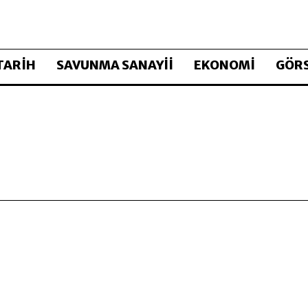
TARİH
SAVUNMA SANAYİİ
EKONOMİ
GÖRS