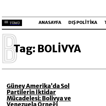
ANASAYFA
DIŞ POLİTİKA
TÜMÜ
B
Tag:
BOLIVYA
Güney Amerika’da Sol
Partilerin İktidar
Mücadelesi: Bolivya ve
Venezuela Örneği