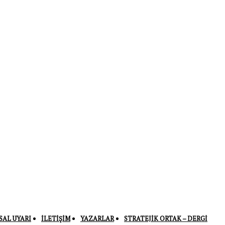
SAL UYARI
İLETIŞIM
YAZARLAR
STRATEJIK ORTAK – DERGI