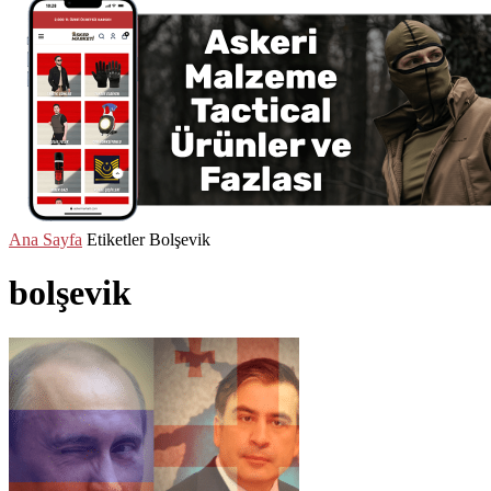
Ana Sayfa
Etiketler
Bolşevik
bolşevik