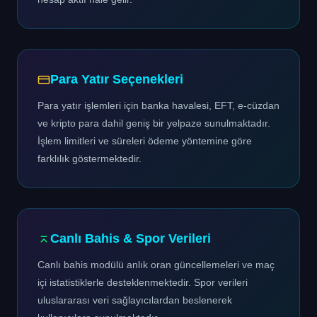
Para Yatır Seçenekleri
Para yatır işlemleri için banka havalesi, EFT, e-cüzdan
ve kripto para dahil geniş bir yelpaze sunulmaktadır.
İşlem limitleri ve süreleri ödeme yöntemine göre
farklılık göstermektedir.
Canlı Bahis & Spor Verileri
Canlı bahis modülü anlık oran güncellemeleri ve maç
içi istatistiklerle desteklenmektedir. Spor verileri
uluslararası veri sağlayıcılardan beslenerek