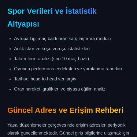
Spor Verileri ve İstatistik
Altyapısı
Avrupa Ligi maç bazlı oran karşılaştırma modülü
Anlık skor ve köşe vuruşu istatistikleri
Takım form analizi (son 10 maç bazlı)
Oyuncu performans endeksleri ve yaralanma raporları
Tarihsel head-to-head veri arşivi
Oran hareketi grafikleri ve piyasa eğilim analizi
Güncel Adres ve Erişim Rehberi
Yasal düzenlemeler çerçevesinde erişim adresleri periyodik
olarak güncellenmektedir. Güncel giriş bilgilerine ulaşmak için