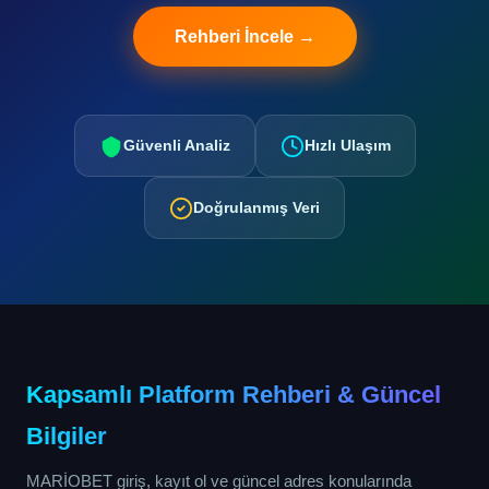
Rehberi İncele →
Güvenli Analiz
Hızlı Ulaşım
Doğrulanmış Veri
Kapsamlı Platform Rehberi & Güncel
Bilgiler
MARİOBET giriş, kayıt ol ve güncel adres konularında