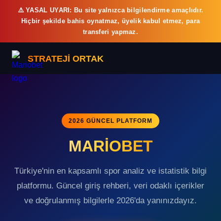
⚠️ YASAL UYARI: Bu site yalnızca bilgilendirme amaçlıdır.
Hiçbir şekilde bahis oynatmaz, üyelik kabul etmez, para
transferi yapmaz.
STRATEJİ ORTAK
2026 GÜNCEL PLATFORM
MARİOBET
Türkiye'nin en kapsamlı spor analiz ve istatistik bilgi
platformu. Güncel giriş rehberi, veri odaklı içerikler
ve doğrulanmış bilgilerle 2026'da yanınızdayız.