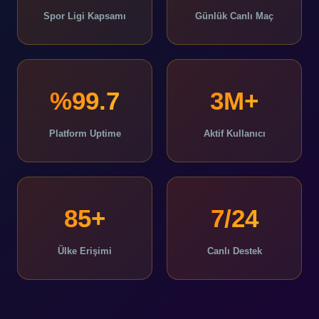
Spor Ligi Kapsamı
Günlük Canlı Maç
%99.7
3M+
Platform Uptime
Aktif Kullanıcı
85+
7/24
Ülke Erişimi
Canlı Destek