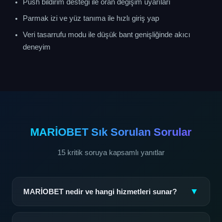
Push bildirim desteği ile oran değişim uyarıları
Parmak izi ve yüz tanıma ile hızlı giriş yap
Veri tasarrufu modu ile düşük bant genişliğinde akıcı
deneyim
MARİOBET Sık Sorulan Sorular
15 kritik soruya kapsamlı yanıtlar
▼
MARİOBET nedir ve hangi hizmetleri sunar?
Uluslararası lisanslı, spor bahsi ve casino hizmetleri