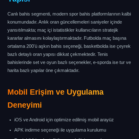
Canlı bahis segmenti, modern spor bahis platformlarının kalbi
konumundadır. Anlık oran güncellemeleri saniyeler içinde
yansıtılmakta; maç içi istatistikler kullanıcıların stratejik
kararlar almasını kolaylaştırmaktadır. Futbolda maç başına
ortalama 200'ü aşkın bahis seçeneği, basketbolda ise çeyrek
bazlı detaylı oran yapısı dikkat çekmektedir. Tenis
bahislerinde set ve oyun bazlı seçenekler, e-sporda ise tur ve
harita bazlı yapılar öne çıkmaktadır.
Mobil Erişim ve Uygulama
Deneyimi
iOS ve Android için optimize edilmiş mobil arayüz
APK indirme seçeneği ile uygulama kurulumu