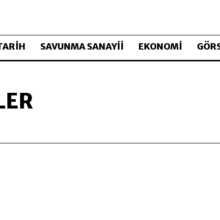
TARİH
SAVUNMA SANAYİİ
EKONOMİ
GÖRS
LER