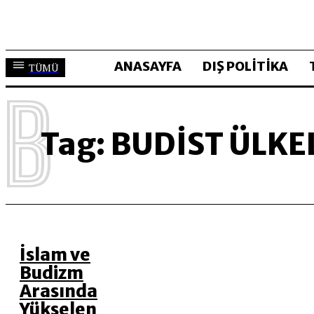
ANASAYFA
DIŞ POLİTİKA
TÜMÜ
B
Tag:
BUDIST ÜLKE
İslam ve
Budizm
Arasında
Yükselen