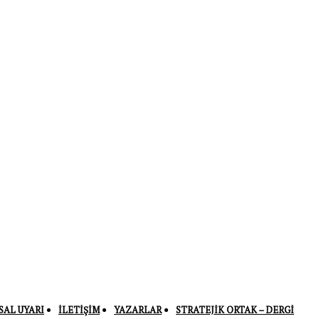
SAL UYARI
İLETIŞIM
YAZARLAR
STRATEJIK ORTAK – DERGI