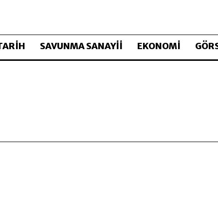
TARİH
SAVUNMA SANAYİİ
EKONOMİ
GÖRS