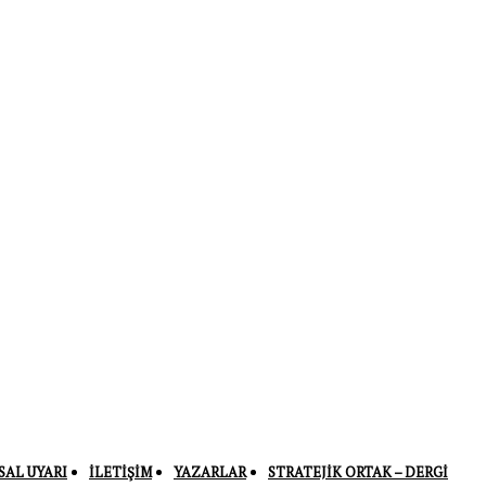
SAL UYARI
İLETIŞIM
YAZARLAR
STRATEJIK ORTAK – DERGI