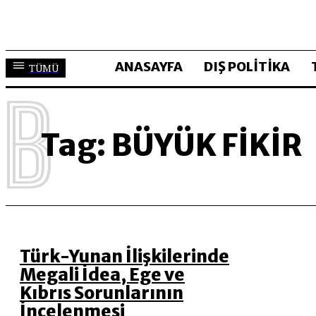
ANASAYFA
DIŞ POLİTİKA
TÜMÜ
B
Tag:
BÜYÜK FIKIR
Türk-Yunan İlişkilerinde
Megali İdea, Ege ve
Kıbrıs Sorunlarının
İncelenmesi