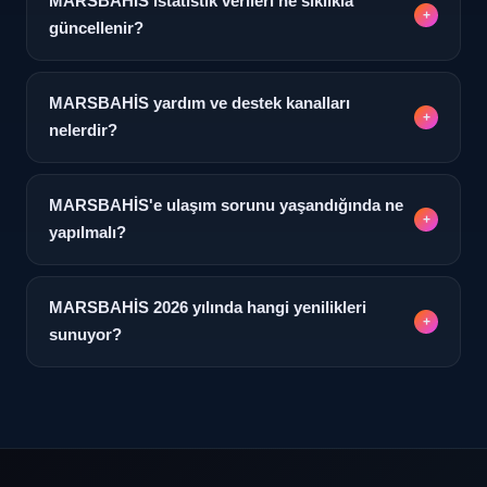
MARSBAHİS istatistik verileri ne sıklıkla
+
açıklanmaktadır.
güncellenir?
İstatistik verileri anlık güncellenmektedir. Doğrulanmış
veri kaynakları kullanılarak yüksek doğruluk oranı
MARSBAHİS yardım ve destek kanalları
+
sağlanmaktadır.
nelerdir?
Yardım bölümünden canlı destek, e-posta ve SSS
kanallarına ulaşım sağlanabilmektedir. 7/24 destek
MARSBAHİS'e ulaşım sorunu yaşandığında ne
+
hizmeti mevcuttur.
yapılmalı?
Ulaşım sorunu yaşandığında öncelikle güncel adres
bölümü kontrol edilmeli, ardından yardım kanallarına
MARSBAHİS 2026 yılında hangi yenilikleri
+
başvurulmalıdır.
sunuyor?
2026 yılında geliştirilmiş analiz araçları, genişletilmiş
spor verileri ve yenilenen canlı bahis arayüzü kullanıcı
deneyimini üst seviyeye taşımaktadır.