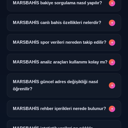
cüzdan dahil çoklu ödeme yöntemi sunulmaktadır.
MARSBAHİS bakiye sorgulama nasıl yapılır?
+
Hesap panelinden bakiye bilgilerinize anlık
ulaşabilirsiniz. Bakiye geçmişi ve işlem detayları da bu
MARSBAHİS canlı bahis özellikleri nelerdir?
+
bölümde görüntülenir.
Canlı bahis bölümünde 40'tan fazla spor dalında anlık
oranlar ve maç içi istatistikler sunulmaktadır. Oran
MARSBAHİS spor verileri nereden takip edilir?
+
güncellemeleri saniyeler içinde yansıtılır.
Spor verileri ve istatistik bölümünden anlık veriler
izlenebilir. Futbol, basketbol ve tenis başta olmak üzere
MARSBAHİS analiz araçları kullanımı kolay mı?
+
tüm dallar kapsanmaktadır.
Analiz araçları sezgisel arayüzüyle kolayca kullanılabilir.
Rehber bölümünde adım adım kullanım kılavuzları
MARSBAHİS güncel adres değişikliği nasıl
+
mevcuttur.
öğrenilir?
Bu bilgi platformunu düzenli takip ederek güncel adres
bilgisine her zaman ulaşabilirsiniz. Bildirim sistemi de
MARSBAHİS rehber içerikleri nerede bulunur?
+
mevcuttur.
Rehber bölümünde tüm kullanım kılavuzları, giriş yap
adımları ve platform özellikleri detaylı şekilde