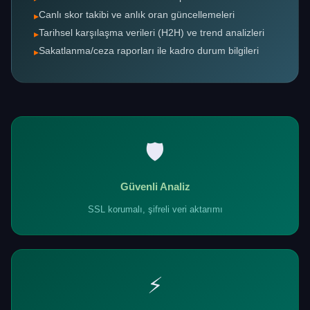
Canlı skor takibi ve anlık oran güncellemeleri
Tarihsel karşılaşma verileri (H2H) ve trend analizleri
Sakatlanma/ceza raporları ile kadro durum bilgileri
🛡️
Güvenli Analiz
SSL korumalı, şifreli veri aktarımı
⚡