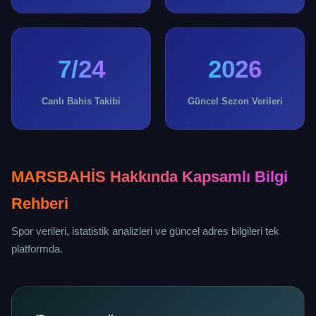
7/24
2026
Canlı Bahis Takibi
Güncel Sezon Verileri
MARSBAHİS Hakkında Kapsamlı Bilgi
Rehberi
Spor verileri, istatistik analizleri ve güncel adres bilgileri tek
platformda.