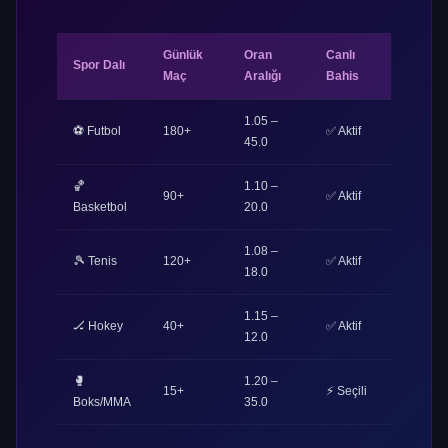
Günlük
Oran
Canlı
Spor Dalı
Maç
Aralığı
Bahis
1.05 –
⚽ Futbol
180+
✅ Aktif
45.0
🏀
1.10 –
90+
✅ Aktif
Basketbol
20.0
1.08 –
🎾 Tenis
120+
✅ Aktif
18.0
1.15 –
🏒 Hokey
40+
✅ Aktif
12.0
🥊
1.20 –
15+
⚡ Seçili
Boks/MMA
35.0