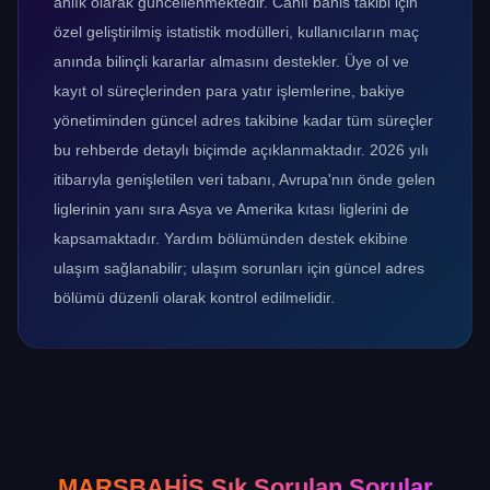
anlık olarak güncellenmektedir. Canlı bahis takibi için
özel geliştirilmiş istatistik modülleri, kullanıcıların maç
anında bilinçli kararlar almasını destekler. Üye ol ve
kayıt ol süreçlerinden para yatır işlemlerine, bakiye
yönetiminden güncel adres takibine kadar tüm süreçler
bu rehberde detaylı biçimde açıklanmaktadır. 2026 yılı
itibarıyla genişletilen veri tabanı, Avrupa'nın önde gelen
liglerinin yanı sıra Asya ve Amerika kıtası liglerini de
kapsamaktadır. Yardım bölümünden destek ekibine
ulaşım sağlanabilir; ulaşım sorunları için güncel adres
bölümü düzenli olarak kontrol edilmelidir.
MARSBAHİS Sık Sorulan Sorular