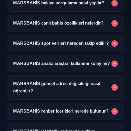
cüzdan dahil çoklu ödeme yöntemi sunulmaktadır.
MARSBAHİS bakiye sorgulama nasıl yapılır?
+
Hesap panelinden bakiye bilgilerinize anlık
ulaşabilirsiniz. Bakiye geçmişi ve işlem detayları da bu
MARSBAHİS canlı bahis özellikleri nelerdir?
+
bölümde görüntülenir.
Canlı bahis bölümünde 40'tan fazla spor dalında anlık
oranlar ve maç içi istatistikler sunulmaktadır. Oran
MARSBAHİS spor verileri nereden takip edilir?
+
güncellemeleri saniyeler içinde yansıtılır.
Spor verileri ve istatistik bölümünden anlık veriler
izlenebilir. Futbol, basketbol ve tenis başta olmak üzere
MARSBAHİS analiz araçları kullanımı kolay mı?
+
tüm dallar kapsanmaktadır.
Analiz araçları sezgisel arayüzüyle kolayca kullanılabilir.
Rehber bölümünde adım adım kullanım kılavuzları
MARSBAHİS güncel adres değişikliği nasıl
+
mevcuttur.
öğrenilir?
Bu bilgi platformunu düzenli takip ederek güncel adres
bilgisine her zaman ulaşabilirsiniz. Bildirim sistemi de
MARSBAHİS rehber içerikleri nerede bulunur?
+
mevcuttur.
Rehber bölümünde tüm kullanım kılavuzları, giriş yap
adımları ve platform özellikleri detaylı şekilde