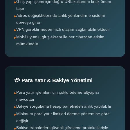
Giriş yap işlemi için doğru URL kullanımı kritik önem
taşır
Adres değişikliklerinde anlık yönlendirme sistemi
devreye girer
VPN gerektirmeden hızlı ulaşım sağlanabilmektedir
Mobil uyumlu giriş ekranı ile her cihazdan erişim
mümkündür
💳 Para Yatır & Bakiye Yönetimi
Para yatır işlemleri için çoklu ödeme altyapısı
mevcuttur
Bakiye sorgulama hesap panelinden anlık yapılabilir
Minimum para yatır limitleri ödeme yöntemine göre
değişir
Bakiye transferleri güvenli şifreleme protokolleriyle