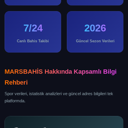
7/24
2026
Canlı Bahis Takibi
Güncel Sezon Verileri
MARSBAHİS Hakkında Kapsamlı Bilgi
Rehberi
Spor verileri, istatistik analizleri ve güncel adres bilgileri tek
platformda.