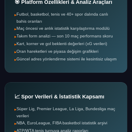
🎯 Platform Özellikleri & Analiz Araçları
Futbol, basketbol, tenis ve 40+ spor dalında canlı
bahis oranları
Maç öncesi ve anlık istatistik karşılaştırma modülü
Takım form analizi — son 10 maç performans skoru
Kart, korner ve gol beklenti değerleri (xG verileri)
Oran hareketleri ve piyasa değişim grafikleri
Güncel adres yönlendirme sistemi ile kesintisiz ulaşım
📈 Spor Verileri & İstatistik Kapsamı
Süper Lig, Premier League, La Liga, Bundesliga maç
verileri
NBA, EuroLeague, FIBA basketbol istatistik arşivi
ATP/WTA tenis turnuva analiz raporları