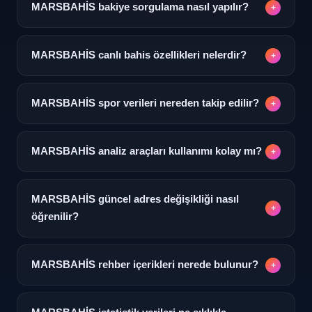
cüzdan dahil çoklu ödeme yöntemi sunulmaktadır.
MARSBAHİS bakiye sorgulama nasıl yapılır?
+
Hesap panelinden bakiye bilgilerinize anlık
ulaşabilirsiniz. Bakiye geçmişi ve işlem detayları da bu
MARSBAHİS canlı bahis özellikleri nelerdir?
+
bölümde görüntülenir.
Canlı bahis bölümünde 40'tan fazla spor dalında anlık
oranlar ve maç içi istatistikler sunulmaktadır. Oran
MARSBAHİS spor verileri nereden takip edilir?
+
güncellemeleri saniyeler içinde yansıtılır.
Spor verileri ve istatistik bölümünden anlık veriler
izlenebilir. Futbol, basketbol ve tenis başta olmak üzere
MARSBAHİS analiz araçları kullanımı kolay mı?
+
tüm dallar kapsanmaktadır.
Analiz araçları sezgisel arayüzüyle kolayca kullanılabilir.
Rehber bölümünde adım adım kullanım kılavuzları
MARSBAHİS güncel adres değişikliği nasıl
+
mevcuttur.
öğrenilir?
Bu bilgi platformunu düzenli takip ederek güncel adres
bilgisine her zaman ulaşabilirsiniz. Bildirim sistemi de
MARSBAHİS rehber içerikleri nerede bulunur?
+
mevcuttur.
Rehber bölümünde tüm kullanım kılavuzları, giriş yap
adımları ve platform özellikleri detaylı şekilde