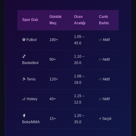
Günlük
Oran
Canlı
Spor Dalı
Maç
Aralığı
Bahis
1.05 –
⚽ Futbol
180+
✅ Aktif
45.0
🏀
1.10 –
90+
✅ Aktif
Basketbol
20.0
1.08 –
🎾 Tenis
120+
✅ Aktif
18.0
1.15 –
🏒 Hokey
40+
✅ Aktif
12.0
🥊
1.20 –
15+
⚡ Seçili
Boks/MMA
35.0