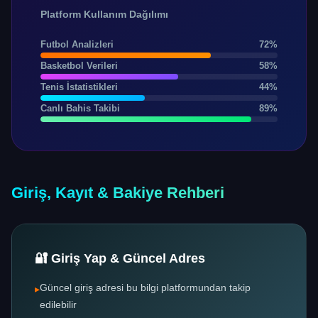
Platform Kullanım Dağılımı
Futbol Analizleri
72%
Basketbol Verileri
58%
Tenis İstatistikleri
44%
Canlı Bahis Takibi
89%
Giriş, Kayıt & Bakiye Rehberi
🔐 Giriş Yap & Güncel Adres
Güncel giriş adresi bu bilgi platformundan takip
edilebilir