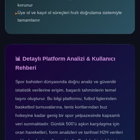
korunur
Üye ol ve kayıt ol süreçleri hızlı doğrulama sistemiyle
tamamlanır
📊 Detaylı Platform Analizi & Kullanıcı
Rehberi
Spor bahisleri dünyasında doğru analiz ve güvenilir
istatistik verilerine erişim, başarılı tahminlerin temel
taşını oluşturur. Bu bilgi platformu; futbol liglerinden
basketbol turnuvalarına, tenis kortlarından buz
hokeyine kadar geniş bir spor yelpazesinde kapsamlı
veri sunmaktadır. Günlük 500'ü aşkın karşılaşma için
oran hareketleri, form analizleri ve tarihsel H2H verileri