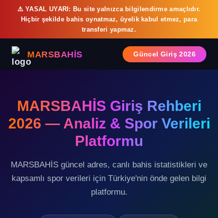
⚠️ YASAL UYARI: Bu site yalnızca bilgilendirme amaçlıdır.
Hiçbir şekilde bahis oynatmaz, üyelik kabul etmez, para
transferi yapmaz.
MARSBAHİS
Güncel Giriş 2026
MARSBAHİS Giriş Rehberi
2026 — Analiz & Spor Verileri
Platformu
MARSBAHİS güncel adres, canlı bahis istatistikleri ve
kapsamlı spor verileri için Türkiye'nin önde gelen bilgi
platformu.