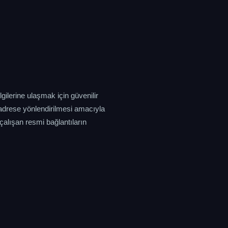
gilerine ulaşmak için güvenilir
l adrese yönlendirilmesi amacıyla
alışan resmi bağlantıların