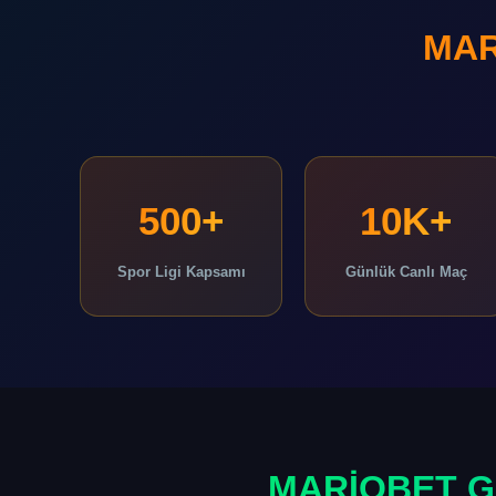
MARİ
500+
10K+
Spor Ligi Kapsamı
Günlük Canlı Maç
MARİOBET Gir