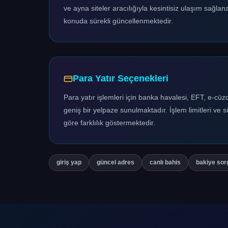
ve ayna siteler aracılığıyla kesintisiz ulaşım sağl
konuda sürekli güncellenmektedir.
Para Yatır Seçenekleri
Para yatır işlemleri için banka havalesi, EFT, e-cüz
geniş bir yelpaze sunulmaktadır. İşlem limitleri ve
göre farklılık göstermektedir.
giriş yap
güncel adres
canlı bahis
bakiye sor