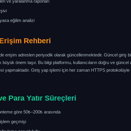
ri ve yaralanma raporları
şivi
iyasa eğilim analizi
Erişim Rehberi
erişim adresleri periyodik olarak güncellenmektedir. Güncel giriş bil
k büyük önem taşır. Bu bilgi platformu, kullanıcıların doğru ve günce
esi yapmaktadır. Giriş yap işlemi için her zaman HTTPS protokolüyle ç
e Para Yatır Süreçleri
 Yönteme göre 50₺–200₺ arasında
 işlem geçmişi