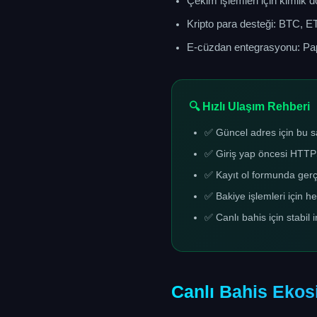
Çekim işlemleri için kimlik 
Kripto para desteği: BTC, 
E-cüzdan entegrasyonu: Pap
🔍 Hızlı Ulaşım Rehberi
✅ Güncel adres için bu sa
✅ Giriş yap öncesi HTTP
✅ Kayıt ol formunda gerçek
✅ Bakiye işlemleri için 
✅ Canlı bahis için stabil 
Canlı Bahis Ekos