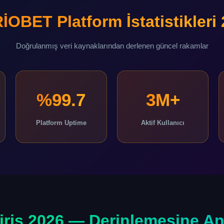
OBET Platform İstatistikleri
Doğrulanmış veri kaynaklarından derlenen güncel rakamlar
%99.7
3M+
Platform Uptime
Aktif Kullanıcı
iş 2026 — Derinlemesine Anal