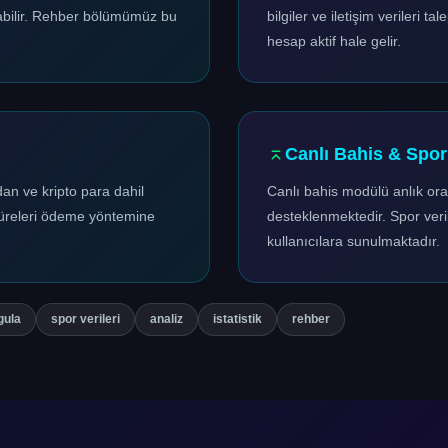
anabilir. Rehber bölümümüz bu
bilgiler ve iletişim verileri 
hesap aktif hale gelir.
Canlı Bahis & Spor 
dan ve kripto para dahil
Canlı bahis modülü anlık oran
 süreleri ödeme yöntemine
desteklenmektedir. Spor veril
kullanıcılara sunulmaktadır.
gula
spor verileri
analiz
istatistik
rehber