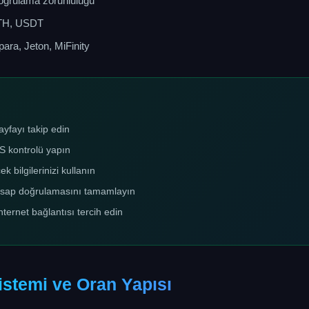
doğrulama zorunluluğu
ETH, USDT
ara, Jeton, MiFinity
yfayı takip edin
S kontrolü yapın
 bilgilerinizi kullanın
hesap doğrulamasını tamamlayın
internet bağlantısı tercih edin
istemi ve Oran Yapısı