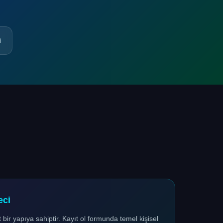
i
eci
 bir yapıya sahiptir. Kayıt ol formunda temel kişisel