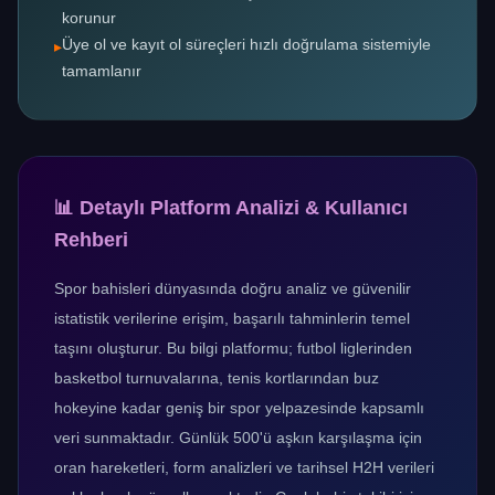
korunur
Üye ol ve kayıt ol süreçleri hızlı doğrulama sistemiyle
tamamlanır
📊 Detaylı Platform Analizi & Kullanıcı
Rehberi
Spor bahisleri dünyasında doğru analiz ve güvenilir
istatistik verilerine erişim, başarılı tahminlerin temel
taşını oluşturur. Bu bilgi platformu; futbol liglerinden
basketbol turnuvalarına, tenis kortlarından buz
hokeyine kadar geniş bir spor yelpazesinde kapsamlı
veri sunmaktadır. Günlük 500'ü aşkın karşılaşma için
oran hareketleri, form analizleri ve tarihsel H2H verileri