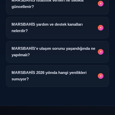
MARSBAHİS istatistik verileri ne sıklıkla
+
açıklanmaktadır.
güncellenir?
İstatistik verileri anlık güncellenmektedir. Doğrulanmış
veri kaynakları kullanılarak yüksek doğruluk oranı
MARSBAHİS yardım ve destek kanalları
+
sağlanmaktadır.
nelerdir?
Yardım bölümünden canlı destek, e-posta ve SSS
kanallarına ulaşım sağlanabilmektedir. 7/24 destek
MARSBAHİS'e ulaşım sorunu yaşandığında ne
+
hizmeti mevcuttur.
yapılmalı?
Ulaşım sorunu yaşandığında öncelikle güncel adres
bölümü kontrol edilmeli, ardından yardım kanallarına
MARSBAHİS 2026 yılında hangi yenilikleri
+
başvurulmalıdır.
sunuyor?
2026 yılında geliştirilmiş analiz araçları, genişletilmiş
spor verileri ve yenilenen canlı bahis arayüzü kullanıcı
deneyimini üst seviyeye taşımaktadır.