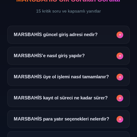
15 kritik soru ve kapsamlı yanıtlar
MARSBAHİS güncel giriş adresi nedir?
+
Güncel adres bilgisine bu bilgi platformu üzerinden anlık
olarak ulaşabilirsiniz. Adres değişikliklerinde yönlendirme
MARSBAHİS'e nasıl giriş yapılır?
+
sistemi otomatik devreye girer.
Güncel adres üzerinden giriş yap butonunu kullanarak
hesabınıza erişebilirsiniz. Doğru URL kullanımı kesintisiz
MARSBAHİS üye ol işlemi nasıl tamamlanır?
+
bağlantı için önemlidir.
Üye ol formunu doldurarak kayıt sürecini
başlatabilirsiniz. Doğrulama adımları tamamlandıktan
MARSBAHİS kayıt ol süreci ne kadar sürer?
+
sonra hesabınız aktif hale gelir.
Kayıt ol işlemi ortalama 2-3 dakika içinde
tamamlanmaktadır. Kimlik doğrulama adımı ek süre
MARSBAHİS para yatır seçenekleri nelerdir?
+
gerektirebilir.
Para yatır işlemleri için banka havalesi, kredi kartı ve e-