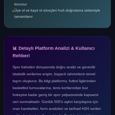
korunur
Üye ol ve kayıt ol süreçleri hızlı doğrulama sistemiyle
tamamlanır
📊 Detaylı Platform Analizi & Kullanıcı
Rehberi
Spor bahisleri dünyasında doğru analiz ve güvenilir
istatistik verilerine erişim, başarılı tahminlerin temel
taşını oluşturur. Bu bilgi platformu; futbol liglerinden
basketbol turnuvalarına, tenis kortlarından buz
hokeyine kadar geniş bir spor yelpazesinde kapsamlı
veri sunmaktadır. Günlük 500'ü aşkın karşılaşma için
oran hareketleri, form analizleri ve tarihsel H2H verileri