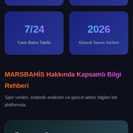
7/24
2026
Canlı Bahis Takibi
Güncel Sezon Verileri
MARSBAHİS Hakkında Kapsamlı Bilgi
Rehberi
Spor verileri, istatistik analizleri ve güncel adres bilgileri tek
platformda.