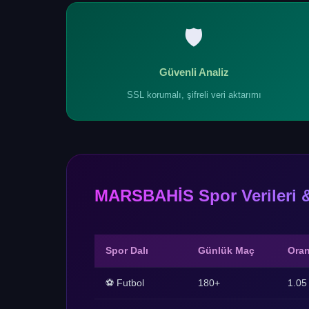
🛡️
Güvenli Analiz
SSL korumalı, şifreli veri aktarımı
MARSBAHİS Spor Verileri & 
Spor Dalı
Günlük Maç
Oran
⚽ Futbol
180+
1.05