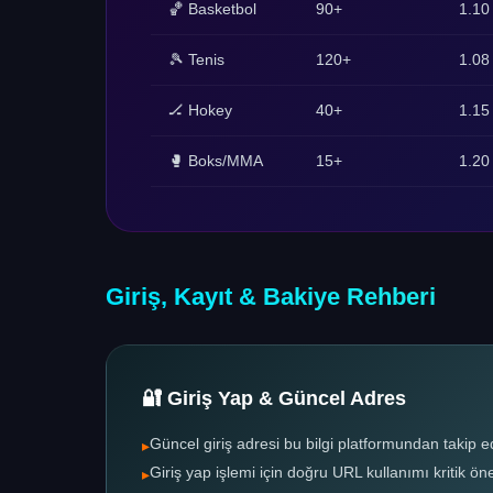
🏀 Basketbol
90+
1.10
🎾 Tenis
120+
1.08
🏒 Hokey
40+
1.15
🥊 Boks/MMA
15+
1.20
Giriş, Kayıt & Bakiye Rehberi
🔐 Giriş Yap & Güncel Adres
Güncel giriş adresi bu bilgi platformundan takip edi
Giriş yap işlemi için doğru URL kullanımı kritik ön