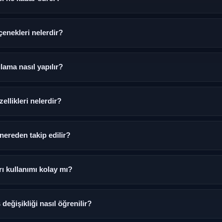
dakika içinde tamamlanmaktadır. Kimlik doğrulama adımı ek süre gerektir
enekleri nelerdir?
ka havalesi, kredi kartı ve e-cüzdan dahil çoklu ödeme yöntemi sunulmak
ma nasıl yapılır?
lerinize anlık ulaşabilirsiniz. Bakiye geçmişi ve işlem detayları da bu b
llikleri nelerdir?
fazla spor dalında anlık oranlar ve maç içi istatistikler sunulmaktadır.
ereden takip edilir?
lümünden anlık veriler izlenebilir. Futbol, basketbol ve tenis başta olmak 
 kullanımı kolay mı?
üzüyle kolayca kullanılabilir. Rehber bölümünde adım adım kullanım kıla
ğişikliği nasıl öğrenilir?