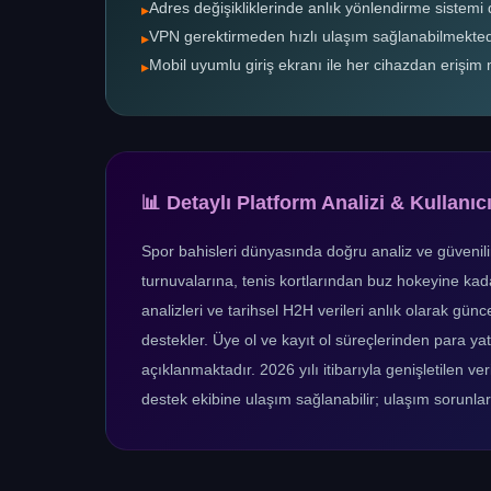
Adres değişikliklerinde anlık yönlendirme sistemi 
VPN gerektirmeden hızlı ulaşım sağlanabilmekted
Mobil uyumlu giriş ekranı ile her cihazdan eriş
📊 Detaylı Platform Analizi & Kullanıc
Spor bahisleri dünyasında doğru analiz ve güvenilir i
turnuvalarına, tenis kortlarından buz hokeyine kad
analizleri ve tarihsel H2H verileri anlık olarak günce
destekler. Üye ol ve kayıt ol süreçlerinden para y
açıklanmaktadır. 2026 yılı itibarıyla genişletilen 
destek ekibine ulaşım sağlanabilir; ulaşım sorunlar