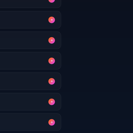
ebilir.
+
tadır.
+
ölümde görüntülenir.
+
 Oran güncellemeleri saniyeler
+
üzere tüm dallar
+
vuzları mevcuttur.
+