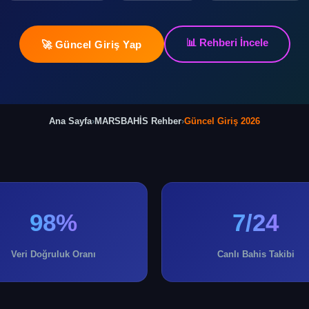
📊 Rehberi İncele
🚀 Güncel Giriş Yap
Ana Sayfa
›
MARSBAHİS Rehber
›
Güncel Giriş 2026
98%
7/24
Veri Doğruluk Oranı
Canlı Bahis Takibi