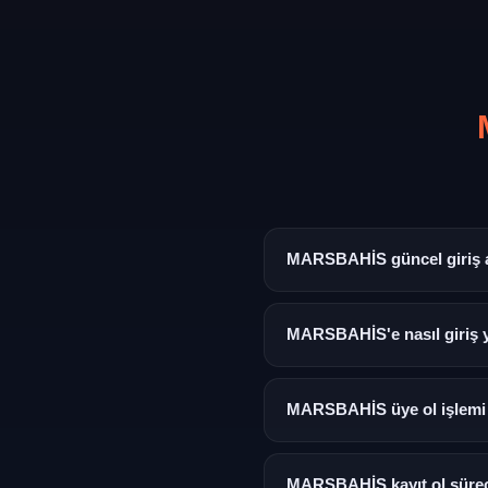
MARSBAHİS güncel giriş a
Güncel adres bilgisine bu bilg
otomatik devreye girer.
MARSBAHİS'e nasıl giriş y
Güncel adres üzerinden giriş 
önemlidir.
MARSBAHİS üye ol işlemi 
Üye ol formunu doldurarak kay
MARSBAHİS kayıt ol sürec