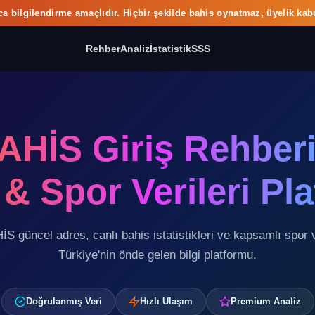
a bilgilendirme amaçlıdır. Hiçbir şekilde bahis oynatmaz, üyelik kab
Rehber
Analiz
İstatistik
SSS
HİS Giriş Rehberi
 & Spor Verileri Pl
güncel adres, canlı bahis istatistikleri ve kapsamlı spor ve
Türkiye'nin önde gelen bilgi platformu.
Doğrulanmış Veri
Hızlı Ulaşım
Premium Analiz