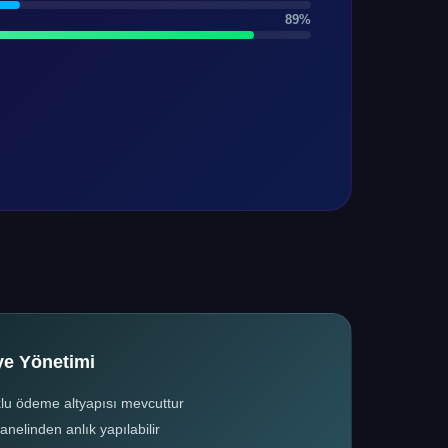
89%
ye Yönetimi
oklu ödeme altyapısı mevcuttur
elinden anlık yapılabilir