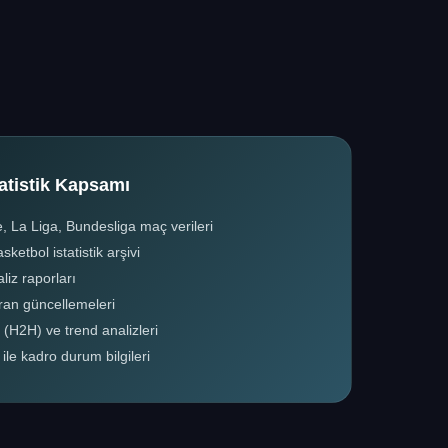
tatistik Kapsamı
 La Liga, Bundesliga maç verileri
etbol istatistik arşivi
iz raporları
oran güncellemeleri
i (H2H) ve trend analizleri
ile kadro durum bilgileri