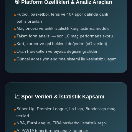
🎯 Platform Özellikleri & Analiz Araçları
Futbol, basketbol, tenis ve 40+ spor dalında canlı
bahis oranları
Maç öncesi ve anlık istatistik karşılaştırma modülü
Takım form analizi — son 10 maç performans skoru
Kart, korner ve gol beklenti değerleri (xG verileri)
Oran hareketleri ve piyasa değişim grafikleri
Güncel adres yönlendirme sistemi ile kesintisiz ulaşım
📈 Spor Verileri & İstatistik Kapsamı
Süper Lig, Premier League, La Liga, Bundesliga maç
verileri
NBA, EuroLeague, FIBA basketbol istatistik arşivi
ATP/WTA tenis turnuva analiz raporları