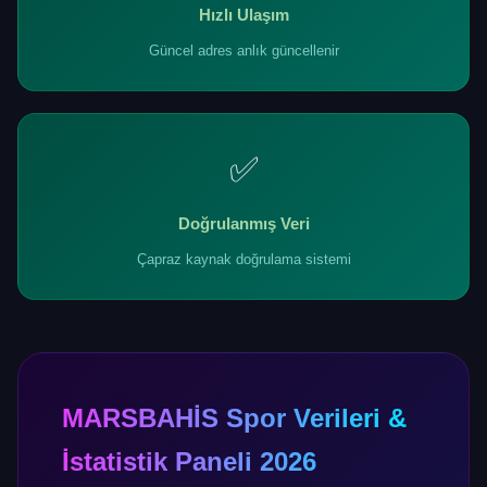
Hızlı Ulaşım
Güncel adres anlık güncellenir
✅
Doğrulanmış Veri
Çapraz kaynak doğrulama sistemi
MARSBAHİS Spor Verileri &
İstatistik Paneli 2026