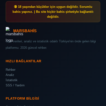
🔞 18 yaşından küçükler için uygun değildir. Sorumlu
bahis yapınız. | Bu site hiçbir bahis şirketiyle bağlantılı
değildir.
MARSBAHİS
Spor verileri, analiz ve istatistik odaklı Türkiye'nin önde gelen bilgi
platformu. 2026 güncel rehber.
HIZLI BAĞLANTILAR
Rehber
Analiz
İstatistik
SSS / Yardım
PLATFORM BILGISI