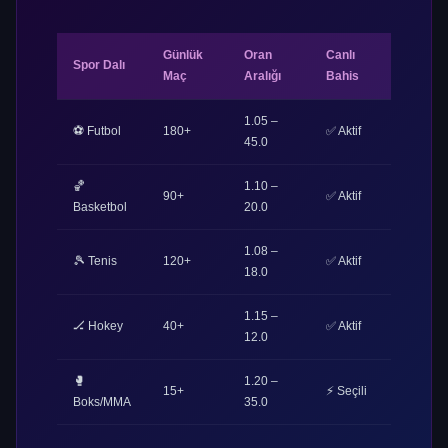
Günlük
Oran
Canlı
Spor Dalı
Maç
Aralığı
Bahis
1.05 –
⚽ Futbol
180+
✅ Aktif
45.0
🏀
1.10 –
90+
✅ Aktif
Basketbol
20.0
1.08 –
🎾 Tenis
120+
✅ Aktif
18.0
1.15 –
🏒 Hokey
40+
✅ Aktif
12.0
🥊
1.20 –
15+
⚡ Seçili
Boks/MMA
35.0