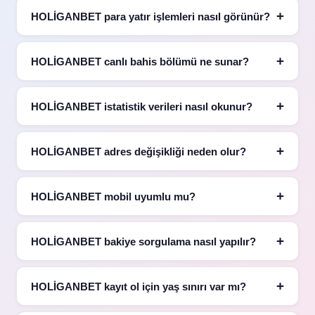
+
HOLİGANBET para yatır işlemleri nasıl görünür?
+
HOLİGANBET canlı bahis bölümü ne sunar?
+
HOLİGANBET istatistik verileri nasıl okunur?
+
HOLİGANBET adres değişikliği neden olur?
+
HOLİGANBET mobil uyumlu mu?
+
HOLİGANBET bakiye sorgulama nasıl yapılır?
+
HOLİGANBET kayıt ol için yaş sınırı var mı?