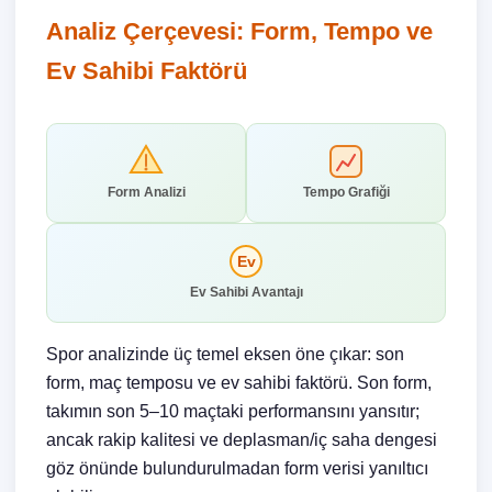
Analiz Çerçevesi: Form, Tempo ve
Ev Sahibi Faktörü
Form Analizi
Tempo Grafiği
Ev
Ev Sahibi Avantajı
Spor analizinde üç temel eksen öne çıkar: son
form, maç temposu ve ev sahibi faktörü. Son form,
takımın son 5–10 maçtaki performansını yansıtır;
ancak rakip kalitesi ve deplasman/iç saha dengesi
göz önünde bulundurulmadan form verisi yanıltıcı