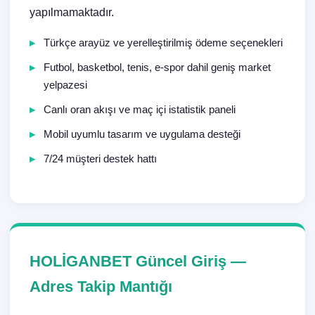
yapılmamaktadır.
Türkçe arayüz ve yerelleştirilmiş ödeme seçenekleri
Futbol, basketbol, tenis, e-spor dahil geniş market
yelpazesi
Canlı oran akışı ve maç içi istatistik paneli
Mobil uyumlu tasarım ve uygulama desteği
7/24 müşteri destek hattı
HOLİGANBET Güncel Giriş —
Adres Takip Mantığı