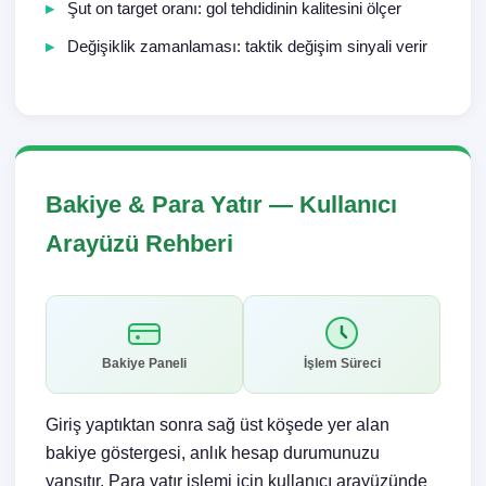
Şut on target oranı: gol tehdidinin kalitesini ölçer
Değişiklik zamanlaması: taktik değişim sinyali verir
Bakiye & Para Yatır — Kullanıcı
Arayüzü Rehberi
Bakiye Paneli
İşlem Süreci
Giriş yaptıktan sonra sağ üst köşede yer alan
bakiye göstergesi, anlık hesap durumunuzu
yansıtır. Para yatır işlemi için kullanıcı arayüzünde