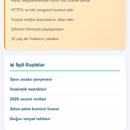
Adres değişikliklerinde sahte site riskine dikkat
HTTPS ve kilit simgesini kontrol edin
Sosyal medya duyurularını takip edin
Şifrenizi kimseyle paylaşmayın
18 yaş altı kullanım yasaktır
📊 İlgili Başlıklar
Spor analiz çerçevesi
İstatistik metrikleri
2026 sezon notları
Adım adım kontrol listesi
Doğru sinyal rehberi