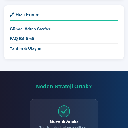
🔗 Hızlı Erişim
Güncel Adres Sayfası
FAQ Bölümü
Yardım & Ulaşım
Neden Strateji Ortak?
Güvenli Analiz
Tüm içerikler bağımsız editoryal