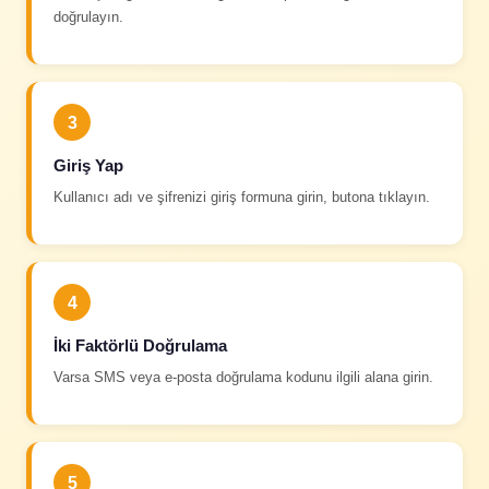
doğrulayın.
3
Giriş Yap
Kullanıcı adı ve şifrenizi giriş formuna girin, butona tıklayın.
4
İki Faktörlü Doğrulama
Varsa SMS veya e-posta doğrulama kodunu ilgili alana girin.
5