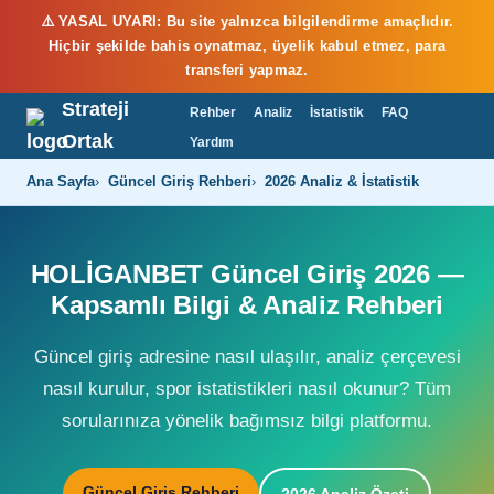
⚠️ YASAL UYARI: Bu site yalnızca bilgilendirme amaçlıdır.
Hiçbir şekilde bahis oynatmaz, üyelik kabul etmez, para
transferi yapmaz.
Strateji
Rehber
Analiz
İstatistik
FAQ
Ortak
Yardım
Ana Sayfa
Güncel Giriş Rehberi
2026 Analiz & İstatistik
HOLİGANBET Güncel Giriş 2026 —
Kapsamlı Bilgi & Analiz Rehberi
Güncel giriş adresine nasıl ulaşılır, analiz çerçevesi
nasıl kurulur, spor istatistikleri nasıl okunur? Tüm
sorularınıza yönelik bağımsız bilgi platformu.
Güncel Giriş Rehberi