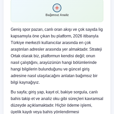
Bağımsız Analiz
Geniş spor pazarı, canlı oran akışı ve çok sayıda lig
kapsamıyla öne çıkan bu platform, 2026 itibarıyla
Türkiye merkezli kullanıcılar arasında en çok
araştırılan adresler arasında yer almaktadır. Strateji
Ortak olarak biz, platformun kendisi değil; onun
nasıl çalıştığını, arayüzünün hangi bölümlerinde
hangi bilgilerin bulunduğunu ve güncel giriş
adresine nasıl ulaşılacağını anlatan bağımsız bir
bilgi kaynağıyız.
Bu sayfa; giriş yap, kayıt ol, bakiye sorgula, canlı
bahis takip et ve analiz oku gibi süreçleri kavramsal
düzeyde açıklamaktadır. Hiçbir ödeme işlemi,
üyelik kaydı veya bahis yönlendirmesi