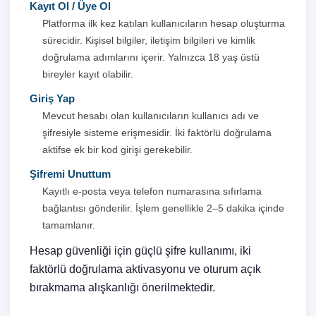
Kayıt Ol / Üye Ol
Platforma ilk kez katılan kullanıcıların hesap oluşturma
sürecidir. Kişisel bilgiler, iletişim bilgileri ve kimlik
doğrulama adımlarını içerir. Yalnızca 18 yaş üstü
bireyler kayıt olabilir.
Giriş Yap
Mevcut hesabı olan kullanıcıların kullanıcı adı ve
şifresiyle sisteme erişmesidir. İki faktörlü doğrulama
aktifse ek bir kod girişi gerekebilir.
Şifremi Unuttum
Kayıtlı e-posta veya telefon numarasına sıfırlama
bağlantısı gönderilir. İşlem genellikle 2–5 dakika içinde
tamamlanır.
Hesap güvenliği için güçlü şifre kullanımı, iki
faktörlü doğrulama aktivasyonu ve oturum açık
bırakmama alışkanlığı önerilmektedir.