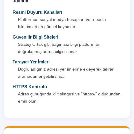
adımdır.
Resmi Duyuru Kanalları
Platformun sosyal medya hesapları ve e-posta
bildirimleri en güncel kaynaktır.
Güvenilir Bilgi Siteleri
Strateji Ortak gibi bağımsız bilgi platformları,
doğrulanmış adres bilgisi sunar.
Tarayıcı Yer İmleri
Doğruladığınız adresi yer imlerine ekleyerek tekrar
aramadan erişebilirsiniz.
HTTPS Kontrolü
Adres çubuğunda kilit simgesi ve "https://" olduğundan
emin olun.