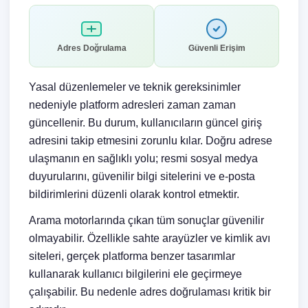
Adres Doğrulama
Güvenli Erişim
Yasal düzenlemeler ve teknik gereksinimler
nedeniyle platform adresleri zaman zaman
güncellenir. Bu durum, kullanıcıların güncel giriş
adresini takip etmesini zorunlu kılar. Doğru adrese
ulaşmanın en sağlıklı yolu; resmi sosyal medya
duyurularını, güvenilir bilgi sitelerini ve e-posta
bildirimlerini düzenli olarak kontrol etmektir.
Arama motorlarında çıkan tüm sonuçlar güvenilir
olmayabilir. Özellikle sahte arayüzler ve kimlik avı
siteleri, gerçek platforma benzer tasarımlar
kullanarak kullanıcı bilgilerini ele geçirmeye
çalışabilir. Bu nedenle adres doğrulaması kritik bir