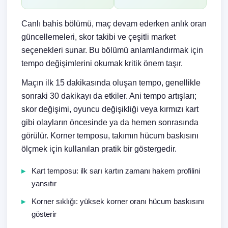
Canlı bahis bölümü, maç devam ederken anlık oran
güncellemeleri, skor takibi ve çeşitli market
seçenekleri sunar. Bu bölümü anlamlandırmak için
tempo değişimlerini okumak kritik önem taşır.
Maçın ilk 15 dakikasında oluşan tempo, genellikle
sonraki 30 dakikayı da etkiler. Ani tempo artışları;
skor değişimi, oyuncu değişikliği veya kırmızı kart
gibi olayların öncesinde ya da hemen sonrasında
görülür. Korner temposu, takımın hücum baskısını
ölçmek için kullanılan pratik bir göstergedir.
Kart temposu: ilk sarı kartın zamanı hakem profilini
yansıtır
Korner sıklığı: yüksek korner oranı hücum baskısını
gösterir