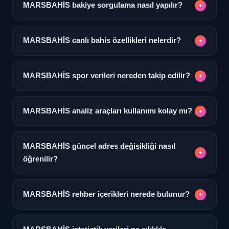
cüzdan dahil çoklu ödeme yöntemi sunulmaktadır.
MARSBAHİS bakiye sorgulama nasıl yapılır?
+
Hesap panelinden bakiye bilgilerinize anlık
ulaşabilirsiniz. Bakiye geçmişi ve işlem detayları da bu
MARSBAHİS canlı bahis özellikleri nelerdir?
+
bölümde görüntülenir.
Canlı bahis bölümünde 40'tan fazla spor dalında anlık
oranlar ve maç içi istatistikler sunulmaktadır. Oran
MARSBAHİS spor verileri nereden takip edilir?
+
güncellemeleri saniyeler içinde yansıtılır.
Spor verileri ve istatistik bölümünden anlık veriler
izlenebilir. Futbol, basketbol ve tenis başta olmak üzere
MARSBAHİS analiz araçları kullanımı kolay mı?
+
tüm dallar kapsanmaktadır.
Analiz araçları sezgisel arayüzüyle kolayca kullanılabilir.
Rehber bölümünde adım adım kullanım kılavuzları
MARSBAHİS güncel adres değişikliği nasıl
+
mevcuttur.
öğrenilir?
Bu bilgi platformunu düzenli takip ederek güncel adres
bilgisine her zaman ulaşabilirsiniz. Bildirim sistemi de
MARSBAHİS rehber içerikleri nerede bulunur?
+
mevcuttur.
Rehber bölümünde tüm kullanım kılavuzları, giriş yap
adımları ve platform özellikleri detaylı şekilde