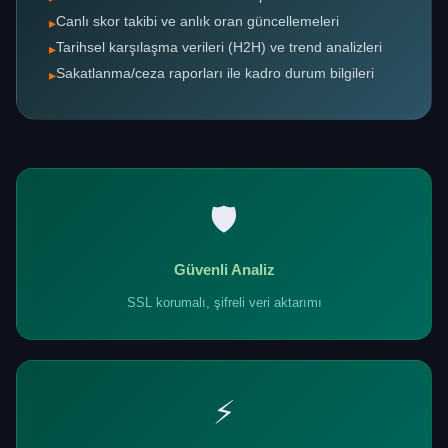
Canlı skor takibi ve anlık oran güncellemeleri
Tarihsel karşılaşma verileri (H2H) ve trend analizleri
Sakatlanma/ceza raporları ile kadro durum bilgileri
🛡️
Güvenli Analiz
SSL korumalı, şifreli veri aktarımı
⚡