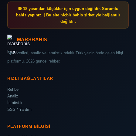
🔞 18 yaşından küçükler için uygun değildir. Sorumlu
bahis yapınız. | Bu site hiçbir bahis şirketiyle bağlantılı
değildir.
MARSBAHİS
Spor verileri, analiz ve istatistik odaklı Türkiye'nin önde gelen bilgi
platformu. 2026 güncel rehber.
HIZLI BAĞLANTILAR
Rehber
Analiz
İstatistik
SSS / Yardım
PLATFORM BILGISI