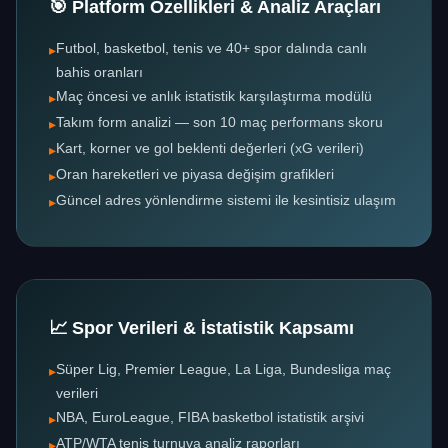
🎯 Platform Özellikleri & Analiz Araçları
Futbol, basketbol, tenis ve 40+ spor dalında canlı
bahis oranları
Maç öncesi ve anlık istatistik karşılaştırma modülü
Takım form analizi — son 10 maç performans skoru
Kart, korner ve gol beklenti değerleri (xG verileri)
Oran hareketleri ve piyasa değişim grafikleri
Güncel adres yönlendirme sistemi ile kesintisiz ulaşım
📈 Spor Verileri & İstatistik Kapsamı
Süper Lig, Premier League, La Liga, Bundesliga maç
verileri
NBA, EuroLeague, FIBA basketbol istatistik arşivi
ATP/WTA tenis turnuva analiz raporları