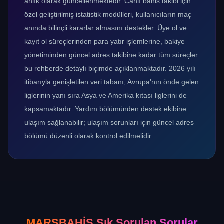
anlık olarak güncellenmektedir. Canlı bahis takibi için
özel geliştirilmiş istatistik modülleri, kullanıcıların maç
anında bilinçli kararlar almasını destekler. Üye ol ve
kayıt ol süreçlerinden para yatır işlemlerine, bakiye
yönetiminden güncel adres takibine kadar tüm süreçler
bu rehberde detaylı biçimde açıklanmaktadır. 2026 yılı
itibarıyla genişletilen veri tabanı, Avrupa'nın önde gelen
liglerinin yanı sıra Asya ve Amerika kıtası liglerini de
kapsamaktadır. Yardım bölümünden destek ekibine
ulaşım sağlanabilir; ulaşım sorunları için güncel adres
bölümü düzenli olarak kontrol edilmelidir.
MARSBAHİS Sık Sorulan Sorular