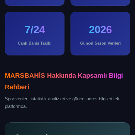
7/24
2026
Canlı Bahis Takibi
Güncel Sezon Verileri
MARSBAHİS Hakkında Kapsamlı Bilgi
Rehberi
Spor verileri, istatistik analizleri ve güncel adres bilgileri tek
platformda.