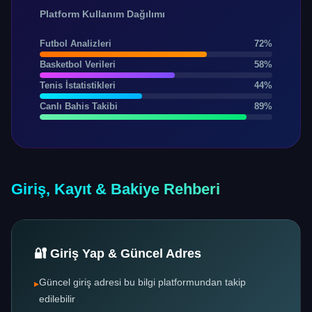
Platform Kullanım Dağılımı
Futbol Analizleri
72%
Basketbol Verileri
58%
Tenis İstatistikleri
44%
Canlı Bahis Takibi
89%
Giriş, Kayıt & Bakiye Rehberi
🔐 Giriş Yap & Güncel Adres
Güncel giriş adresi bu bilgi platformundan takip
edilebilir