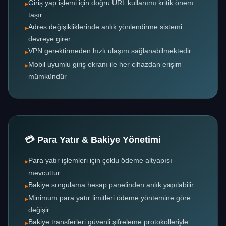
Giriş yap işlemi için doğru URL kullanımı kritik önem
taşır
Adres değişikliklerinde anlık yönlendirme sistemi
devreye girer
VPN gerektirmeden hızlı ulaşım sağlanabilmektedir
Mobil uyumlu giriş ekranı ile her cihazdan erişim
mümkündür
💳 Para Yatır & Bakiye Yönetimi
Para yatır işlemleri için çoklu ödeme altyapısı
mevcuttur
Bakiye sorgulama hesap panelinden anlık yapılabilir
Minimum para yatır limitleri ödeme yöntemine göre
değişir
Bakiye transferleri güvenli şifreleme protokolleriyle