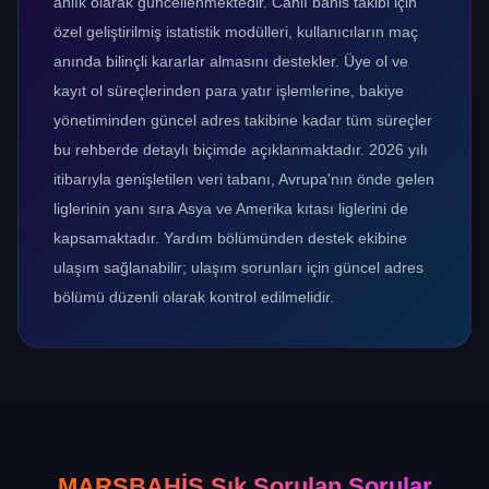
anlık olarak güncellenmektedir. Canlı bahis takibi için
özel geliştirilmiş istatistik modülleri, kullanıcıların maç
anında bilinçli kararlar almasını destekler. Üye ol ve
kayıt ol süreçlerinden para yatır işlemlerine, bakiye
yönetiminden güncel adres takibine kadar tüm süreçler
bu rehberde detaylı biçimde açıklanmaktadır. 2026 yılı
itibarıyla genişletilen veri tabanı, Avrupa'nın önde gelen
liglerinin yanı sıra Asya ve Amerika kıtası liglerini de
kapsamaktadır. Yardım bölümünden destek ekibine
ulaşım sağlanabilir; ulaşım sorunları için güncel adres
bölümü düzenli olarak kontrol edilmelidir.
MARSBAHİS Sık Sorulan Sorular