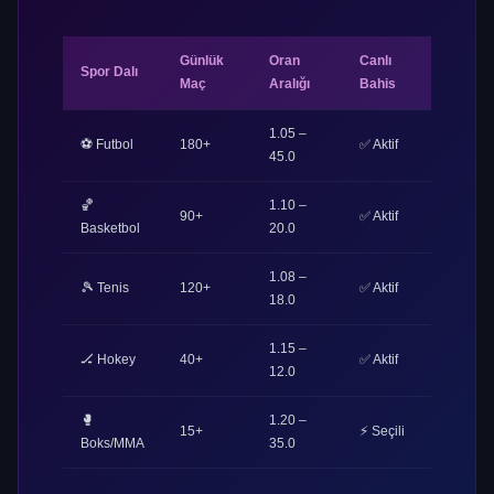
Günlük
Oran
Canlı
Spor Dalı
Maç
Aralığı
Bahis
1.05 –
⚽ Futbol
180+
✅ Aktif
45.0
🏀
1.10 –
90+
✅ Aktif
Basketbol
20.0
1.08 –
🎾 Tenis
120+
✅ Aktif
18.0
1.15 –
🏒 Hokey
40+
✅ Aktif
12.0
🥊
1.20 –
15+
⚡ Seçili
Boks/MMA
35.0