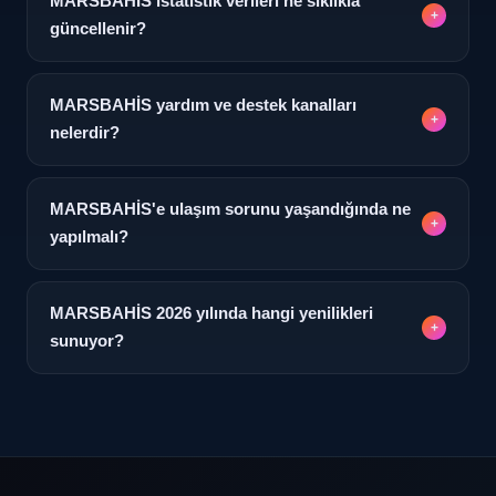
MARSBAHİS istatistik verileri ne sıklıkla
+
açıklanmaktadır.
güncellenir?
İstatistik verileri anlık güncellenmektedir. Doğrulanmış
veri kaynakları kullanılarak yüksek doğruluk oranı
MARSBAHİS yardım ve destek kanalları
+
sağlanmaktadır.
nelerdir?
Yardım bölümünden canlı destek, e-posta ve SSS
kanallarına ulaşım sağlanabilmektedir. 7/24 destek
MARSBAHİS'e ulaşım sorunu yaşandığında ne
+
hizmeti mevcuttur.
yapılmalı?
Ulaşım sorunu yaşandığında öncelikle güncel adres
bölümü kontrol edilmeli, ardından yardım kanallarına
MARSBAHİS 2026 yılında hangi yenilikleri
+
başvurulmalıdır.
sunuyor?
2026 yılında geliştirilmiş analiz araçları, genişletilmiş
spor verileri ve yenilenen canlı bahis arayüzü kullanıcı
deneyimini üst seviyeye taşımaktadır.