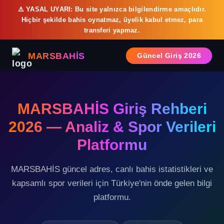
⚠️ YASAL UYARI: Bu site yalnızca bilgilendirme amaçlıdır.
Hiçbir şekilde bahis oynatmaz, üyelik kabul etmez, para
transferi yapmaz.
MARSBAHİS
Güncel Giriş 2026
MARSBAHİS Giriş Rehberi
2026 — Analiz & Spor Verileri
Platformu
MARSBAHİS güncel adres, canlı bahis istatistikleri ve
kapsamlı spor verileri için Türkiye'nin önde gelen bilgi
platformu.