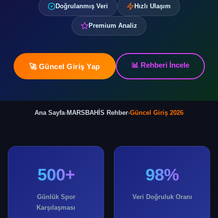
Doğrulanmış Veri
Hızlı Ulaşım
Premium Analiz
📊 Rehberi İncele
🚀 Güncel Giriş Yap
Ana Sayfa
›
MARSBAHİS Rehber
›
Güncel Giriş 2026
500+
98%
Günlük Spor
Veri Doğruluk Oranı
Karşılaşması