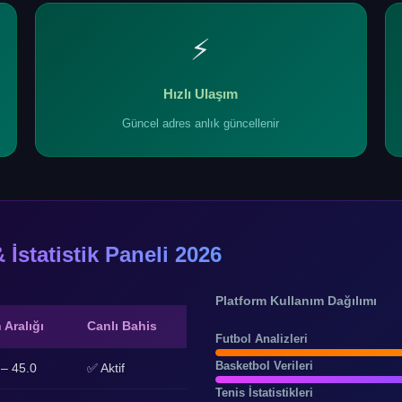
⚡
Hızlı Ulaşım
Güncel adres anlık güncellenir
İstatistik Paneli 2026
Platform Kullanım Dağılımı
 Aralığı
Canlı Bahis
Futbol Analizleri
Basketbol Verileri
 – 45.0
✅ Aktif
Tenis İstatistikleri