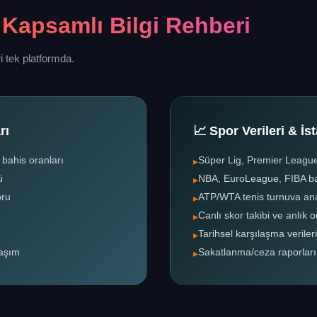
apsamlı Bilgi Rehberi
ri tek platformda.
rı
📈 Spor Verileri & İs
 bahis oranları
Süper Lig, Premier League,
ü
NBA, EuroLeague, FIBA bask
oru
ATP/WTA tenis turnuva anal
Canlı skor takibi ve anlık 
Tarihsel karşılaşma veriler
laşım
Sakatlanma/ceza raporları 