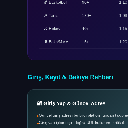
🏀 Basketbol
90+
1.10
🎾 Tenis
120+
1.08
🏒 Hokey
40+
1.15
🥊 Boks/MMA
15+
1.20
Giriş, Kayıt & Bakiye Rehberi
🔐 Giriş Yap & Güncel Adres
Güncel giriş adresi bu bilgi platformundan takip edi
Giriş yap işlemi için doğru URL kullanımı kritik ön