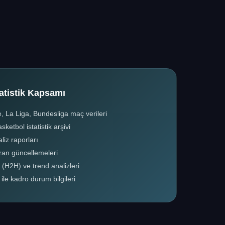
tatistik Kapsamı
 La Liga, Bundesliga maç verileri
etbol istatistik arşivi
iz raporları
oran güncellemeleri
i (H2H) ve trend analizleri
ile kadro durum bilgileri