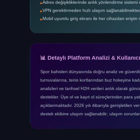
Adres değişikliklerinde anlık yönlendirme sistemi 
VPN gerektirmeden hızlı ulaşım sağlanabilmekted
Mobil uyumlu giriş ekranı ile her cihazdan eriş
📊 Detaylı Platform Analizi & Kullanıc
Spor bahisleri dünyasında doğru analiz ve güvenilir i
turnuvalarına, tenis kortlarından buz hokeyine kad
analizleri ve tarihsel H2H verileri anlık olarak günce
destekler. Üye ol ve kayıt ol süreçlerinden para y
açıklanmaktadır. 2026 yılı itibarıyla genişletilen 
destek ekibine ulaşım sağlanabilir; ulaşım sorunlar