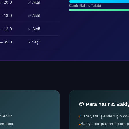
 – 20.0
✅ Aktif
Canlı Bahis Takibi
 – 18.0
✅ Aktif
 – 12.0
✅ Aktif
 – 35.0
⚡ Seçili
💳 Para Yatır & Baki
lebilir
Para yatır işlemleri için ç
em taşır
Bakiye sorgulama hesap pan