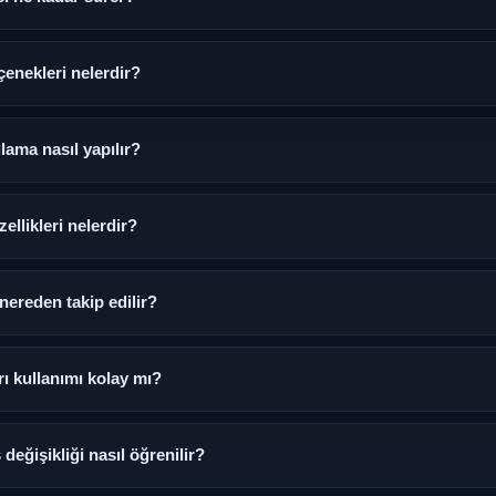
dakika içinde tamamlanmaktadır. Kimlik doğrulama adımı ek süre gerektir
enekleri nelerdir?
ka havalesi, kredi kartı ve e-cüzdan dahil çoklu ödeme yöntemi sunulmak
ma nasıl yapılır?
lerinize anlık ulaşabilirsiniz. Bakiye geçmişi ve işlem detayları da bu b
llikleri nelerdir?
fazla spor dalında anlık oranlar ve maç içi istatistikler sunulmaktadır.
ereden takip edilir?
lümünden anlık veriler izlenebilir. Futbol, basketbol ve tenis başta olmak 
 kullanımı kolay mı?
üzüyle kolayca kullanılabilir. Rehber bölümünde adım adım kullanım kıla
ğişikliği nasıl öğrenilir?