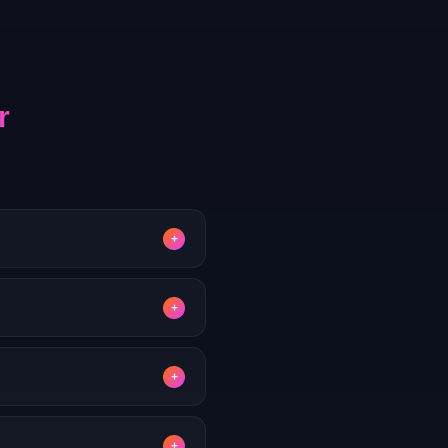
r
+
de yönlendirme sistemi
+
kesintisiz bağlantı için
+
hesabınız aktif hale gelir.
+