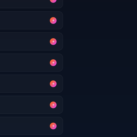
ebilir.
+
tadır.
+
ölümde görüntülenir.
+
 Oran güncellemeleri saniyeler
+
üzere tüm dallar
+
vuzları mevcuttur.
+