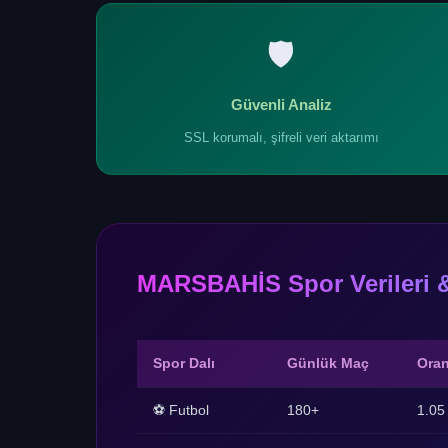
🛡️
Güvenli Analiz
SSL korumalı, şifreli veri aktarımı
MARSBAHİS Spor Verileri & 
Spor Dalı
Günlük Maç
Oran
⚽ Futbol
180+
1.05