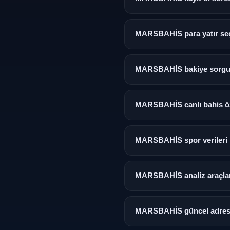
Kayıt ol işlemi ortalama 2-3 
MARSBAHİS para yatır seç
Para yatır işlemleri için ban
MARSBAHİS bakiye sorgula
Hesap panelinden bakiye bilgi
MARSBAHİS canlı bahis öze
Canlı bahis bölümünde 40'tan 
içinde yansıtılır.
MARSBAHİS spor verileri n
Spor verileri ve istatistik bö
kapsanmaktadır.
MARSBAHİS analiz araçları
Analiz araçları sezgisel aray
MARSBAHİS güncel adres de