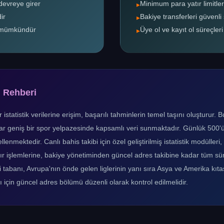
devreye girer
Minimum para yatır limitle
ir
Bakiye transferleri güvenli
im mümkündür
Üye ol ve kayıt ol süreçler
ı Rehberi
statistik verilerine erişim, başarılı tahminlerin temel taşını oluşturur. B
ar geniş bir spor yelpazesinde kapsamlı veri sunmaktadır. Günlük 500'ü
llenmektedir. Canlı bahis takibi için özel geliştirilmiş istatistik modülleri
atır işlemlerine, bakiye yönetiminden güncel adres takibine kadar tüm s
veri tabanı, Avrupa'nın önde gelen liglerinin yanı sıra Asya ve Amerika k
ı için güncel adres bölümü düzenli olarak kontrol edilmelidir.