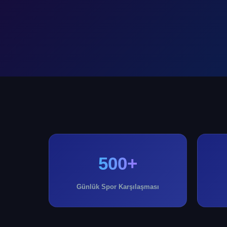
500+
Günlük Spor Karşılaşması