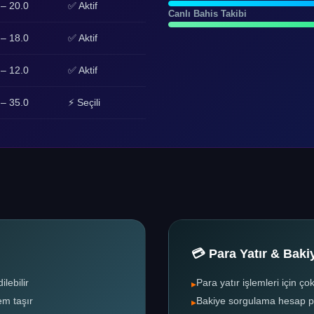
 – 20.0
✅ Aktif
Canlı Bahis Takibi
 – 18.0
✅ Aktif
 – 12.0
✅ Aktif
 – 35.0
⚡ Seçili
💳 Para Yatır & Baki
lebilir
Para yatır işlemleri için ç
em taşır
Bakiye sorgulama hesap pan