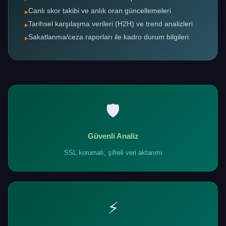
Canlı skor takibi ve anlık oran güncellemeleri
Tarihsel karşılaşma verileri (H2H) ve trend analizleri
Sakatlanma/ceza raporları ile kadro durum bilgileri
🛡️
Güvenli Analiz
SSL korumalı, şifreli veri aktarımı
⚡