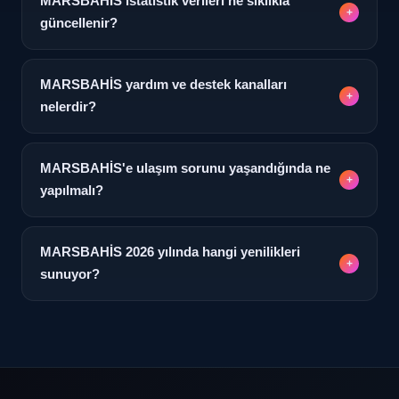
MARSBAHİS istatistik verileri ne sıklıkla
+
açıklanmaktadır.
güncellenir?
İstatistik verileri anlık güncellenmektedir. Doğrulanmış
veri kaynakları kullanılarak yüksek doğruluk oranı
MARSBAHİS yardım ve destek kanalları
+
sağlanmaktadır.
nelerdir?
Yardım bölümünden canlı destek, e-posta ve SSS
kanallarına ulaşım sağlanabilmektedir. 7/24 destek
MARSBAHİS'e ulaşım sorunu yaşandığında ne
+
hizmeti mevcuttur.
yapılmalı?
Ulaşım sorunu yaşandığında öncelikle güncel adres
bölümü kontrol edilmeli, ardından yardım kanallarına
MARSBAHİS 2026 yılında hangi yenilikleri
+
başvurulmalıdır.
sunuyor?
2026 yılında geliştirilmiş analiz araçları, genişletilmiş
spor verileri ve yenilenen canlı bahis arayüzü kullanıcı
deneyimini üst seviyeye taşımaktadır.