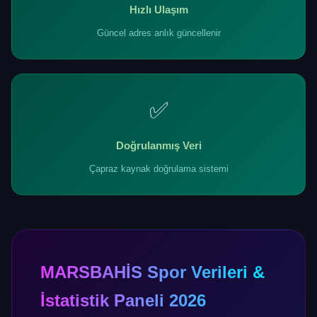
Hızlı Ulaşım
Güncel adres anlık güncellenir
✅
Doğrulanmış Veri
Çapraz kaynak doğrulama sistemi
MARSBAHİS Spor Verileri &
İstatistik Paneli 2026