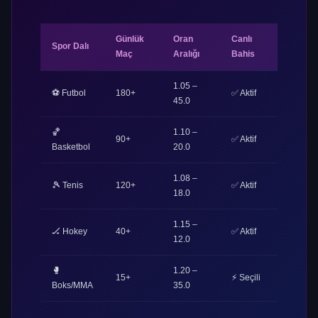
Günlük
Oran
Canlı
Spor Dalı
Maç
Aralığı
Bahis
1.05 –
⚽ Futbol
180+
✅ Aktif
45.0
🏀
1.10 –
90+
✅ Aktif
Basketbol
20.0
1.08 –
🎾 Tenis
120+
✅ Aktif
18.0
1.15 –
🏒 Hokey
40+
✅ Aktif
12.0
🥊
1.20 –
15+
⚡ Seçili
Boks/MMA
35.0