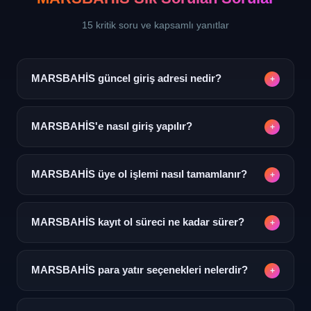
15 kritik soru ve kapsamlı yanıtlar
MARSBAHİS güncel giriş adresi nedir?
+
Güncel adres bilgisine bu bilgi platformu üzerinden anlık
olarak ulaşabilirsiniz. Adres değişikliklerinde yönlendirme
MARSBAHİS'e nasıl giriş yapılır?
+
sistemi otomatik devreye girer.
Güncel adres üzerinden giriş yap butonunu kullanarak
hesabınıza erişebilirsiniz. Doğru URL kullanımı kesintisiz
MARSBAHİS üye ol işlemi nasıl tamamlanır?
+
bağlantı için önemlidir.
Üye ol formunu doldurarak kayıt sürecini
başlatabilirsiniz. Doğrulama adımları tamamlandıktan
MARSBAHİS kayıt ol süreci ne kadar sürer?
+
sonra hesabınız aktif hale gelir.
Kayıt ol işlemi ortalama 2-3 dakika içinde
tamamlanmaktadır. Kimlik doğrulama adımı ek süre
MARSBAHİS para yatır seçenekleri nelerdir?
+
gerektirebilir.
Para yatır işlemleri için banka havalesi, kredi kartı ve e-