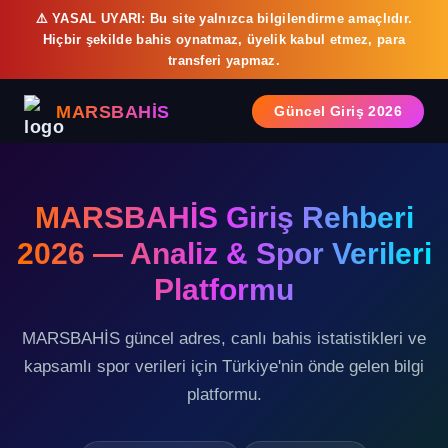
⚠️ YASAL UYARI: Bu site yalnızca bilgilendirme amaçlıdır.
Hiçbir şekilde bahis oynatmaz, üyelik kabul etmez, para
transferi yapmaz.
MARSBAHİS
Güncel Giriş 2026
MARSBAHİS Giriş Rehberi
2026 — Analiz & Spor Verileri
Platformu
MARSBAHİS güncel adres, canlı bahis istatistikleri ve
kapsamlı spor verileri için Türkiye'nin önde gelen bilgi
platformu.