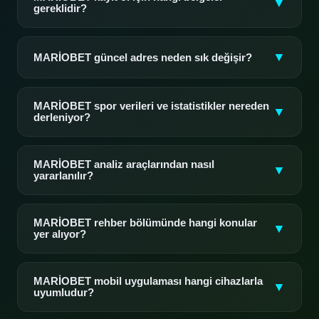
▼
gereklidir?
ayarları menüsündeki finans bölümünden ulaşılabilir.
Kimlik doğrulama için nüfus cüzdanı veya pasaport
görseli, adres doğrulama için ise son 3 aya ait fatura ya
▼
MARİOBET güncel adres neden sık değişir?
da banka ekstresi talep edilmektedir.
Ülkemizde uygulanan internet düzenlemeleri
kapsamında bahis platformlarına yönelik erişim
MARİOBET spor verileri ve istatistikler nereden
▼
derleniyor?
engellemeleri nedeniyle adresler periyodik olarak
güncellenmektedir. Bu durum sektörün genel bir
Sportradar, Opta ve Betradar gibi uluslararası veri
özelliğidir.
sağlayıcılardan beslenen platform, 500'ü aşkın lig ve
MARİOBET analiz araçlarından nasıl
▼
yararlanılır?
turnuvaya ait anlık istatistik sunmaktadır.
Platform içi analiz panelinden takım karşılaştırmaları,
oran hareketleri ve form grafikleri incelenebilir. Filtre
MARİOBET rehber bölümünde hangi konular
▼
yer alıyor?
seçenekleriyle spor dalı, lig ve tarih bazlı analiz
yapılabilmektedir.
Rehber bölümünde hesap oluşturma, para yatır/çek
işlemleri, bonus kullanımı, canlı bahis stratejileri ve
MARİOBET mobil uygulaması hangi cihazlarla
▼
uyumludur?
güvenlik ayarları hakkında kapsamlı bilgiler yer
almaktadır.