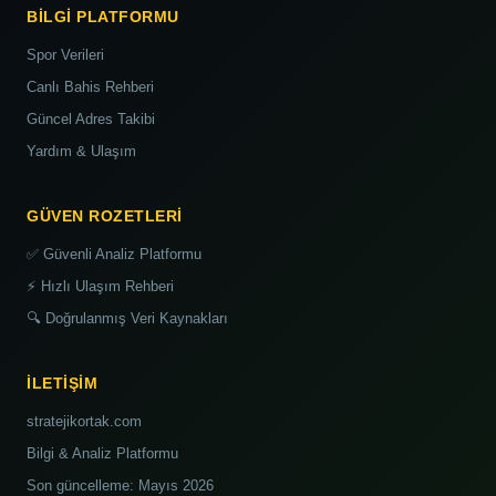
BILGI PLATFORMU
Spor Verileri
Canlı Bahis Rehberi
Güncel Adres Takibi
Yardım & Ulaşım
GÜVEN ROZETLERI
✅ Güvenli Analiz Platformu
⚡ Hızlı Ulaşım Rehberi
🔍 Doğrulanmış Veri Kaynakları
İLETIŞIM
stratejikortak.com
Bilgi & Analiz Platformu
Son güncelleme: Mayıs 2026