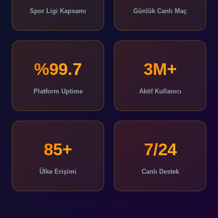
Spor Ligi Kapsamı
Günlük Canlı Maç
%99.7
3M+
Platform Uptime
Aktif Kullanıcı
85+
7/24
Ülke Erişimi
Canlı Destek