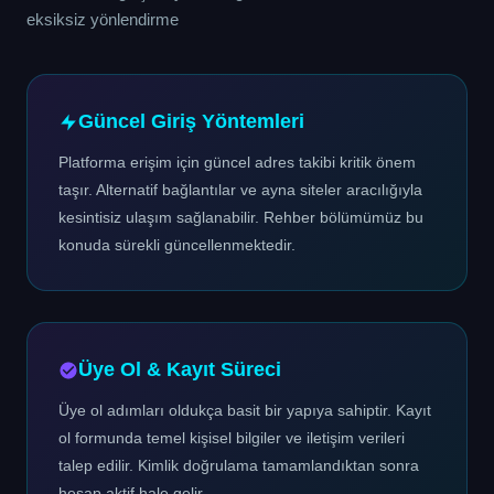
eksiksiz yönlendirme
Güncel Giriş Yöntemleri
Platforma erişim için güncel adres takibi kritik önem
taşır. Alternatif bağlantılar ve ayna siteler aracılığıyla
kesintisiz ulaşım sağlanabilir. Rehber bölümümüz bu
konuda sürekli güncellenmektedir.
Üye Ol & Kayıt Süreci
Üye ol adımları oldukça basit bir yapıya sahiptir. Kayıt
ol formunda temel kişisel bilgiler ve iletişim verileri
talep edilir. Kimlik doğrulama tamamlandıktan sonra
hesap aktif hale gelir.