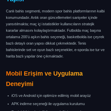
Canlı bahis segmenti, modern spor bahis platformlarının kalbi
konumundadır. Anlık oran güncellemeleri saniyeler içinde
yansıtılmakta; maç içi istatistikler kullanıcıların stratejik
kararlar almasını kolaylaştırmaktadır. Futbolda maç başına
ortalama 200'ü aşkın bahis seçeneği, basketbolda ise çeyrek
bazlı detaylı oran yapısı dikkat çekmektedir. Tenis
bahislerinde set ve oyun bazlı seçenekler, e-sporda ise tur ve
harita bazlı yapılar öne çıkmaktadır.
Mobil Erişim ve Uygulama
Deneyimi
iOS ve Android için optimize edilmiş mobil arayüz
APK indirme seçeneği ile uygulama kurulumu