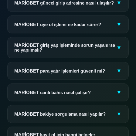
sunan köklü bir dijital platform olup futbol, basketbol,
▼
MARİOBET güncel giriş adresine nasıl ulaşılır?
tenis ve e-spor başta olmak üzere 30'dan fazla branşı
Güncel adrese güvenilir rehber platformları, sosyal
kapsamaktadır.
medya kanalları veya müşteri hizmetleri aracılığıyla
▼
MARİOBET üye ol işlemi ne kadar sürer?
ulaşılabilir. Bu bilgi platformu güncel giriş bilgilerini
Kayıt ol formu doldurulduktan sonra e-posta
düzenli olarak paylaşmaktadır.
doğrulaması ile birlikte hesap 2–5 dakika içinde aktif
MARİOBET giriş yap işleminde sorun yaşanırsa
▼
ne yapılmalı?
hale gelmektedir. Kimlik doğrulama süreci 24 saate
kadar uzayabilir.
Tarayıcı önbelleği temizlenmeli, farklı bir tarayıcı
denenmeli ve güncel adres kontrol edilmelidir. Sorun
▼
MARİOBET para yatır işlemleri güvenli mi?
devam ederse 7/24 canlı destek hattına başvurulabilir.
256-bit SSL şifreleme ve PCI DSS uyumlu ödeme
altyapısı sayesinde tüm finansal işlemler güvenli
▼
MARİOBET canlı bahis nasıl çalışır?
ortamda gerçekleştirilmektedir. Banka havalesi, e-
Devam eden maçlara anlık olarak bahis yapılabilmekte;
cüzdan ve kripto para seçenekleri mevcuttur.
oranlar her birkaç saniyede bir güncellenmektedir. Canlı
▼
MARİOBET bakiye sorgulama nasıl yapılır?
istatistikler ve görsel skor takibi aynı ekranda
Hesap panelinin sağ üst köşesinde anlık bakiye
sunulmaktadır.
görüntülenmektedir. Detaylı işlem geçmişine ise hesap
MARİOBET kayıt ol için hangi belgeler