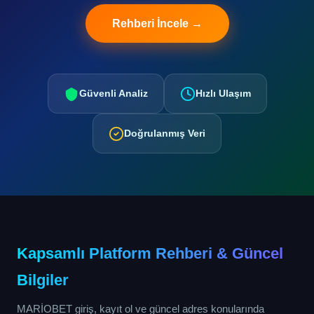
Rehberi İncele →
Güvenli Analiz
Hızlı Ulaşım
Doğrulanmış Veri
Kapsamlı Platform Rehberi & Güncel
Bilgiler
MARİOBET giriş, kayıt ol ve güncel adres konularında