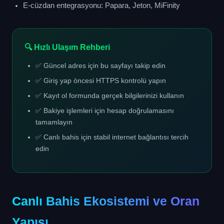
E-cüzdan entegrasyonu: Papara, Jeton, MiFinity
🔍 Hızlı Ulaşım Rehberi
✅ Güncel adres için bu sayfayı takip edin
✅ Giriş yap öncesi HTTPS kontrolü yapın
✅ Kayıt ol formunda gerçek bilgilerinizi kullanın
✅ Bakiye işlemleri için hesap doğrulamasını
tamamlayın
✅ Canlı bahis için stabil internet bağlantısı tercih
edin
Canlı Bahis Ekosistemi ve Oran
Yapısı