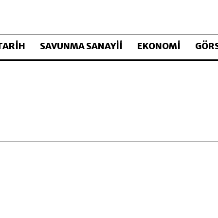
TARİH
SAVUNMA SANAYİİ
EKONOMİ
GÖRS