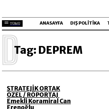
ANASAYFA
DIŞ POLİTİKA
TÜMÜ
D
Tag:
DEPREM
STRATEJİK ORTAK
ÖZEL / RÖPORTAJ
Emekli Koramiral Can
Erenoğlu