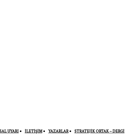
SAL UYARI
İLETIŞIM
YAZARLAR
STRATEJIK ORTAK – DERGI