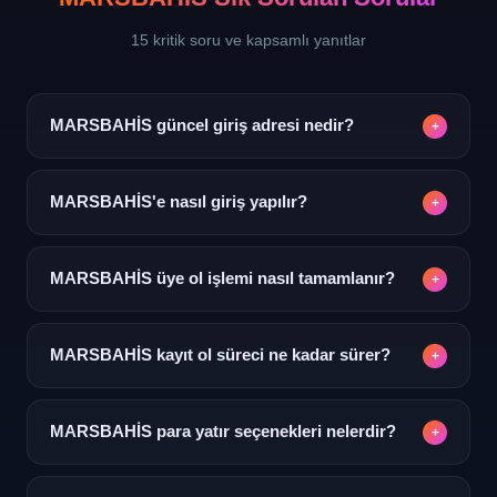
15 kritik soru ve kapsamlı yanıtlar
MARSBAHİS güncel giriş adresi nedir?
+
Güncel adres bilgisine bu bilgi platformu üzerinden anlık
olarak ulaşabilirsiniz. Adres değişikliklerinde yönlendirme
MARSBAHİS'e nasıl giriş yapılır?
+
sistemi otomatik devreye girer.
Güncel adres üzerinden giriş yap butonunu kullanarak
hesabınıza erişebilirsiniz. Doğru URL kullanımı kesintisiz
MARSBAHİS üye ol işlemi nasıl tamamlanır?
+
bağlantı için önemlidir.
Üye ol formunu doldurarak kayıt sürecini
başlatabilirsiniz. Doğrulama adımları tamamlandıktan
MARSBAHİS kayıt ol süreci ne kadar sürer?
+
sonra hesabınız aktif hale gelir.
Kayıt ol işlemi ortalama 2-3 dakika içinde
tamamlanmaktadır. Kimlik doğrulama adımı ek süre
MARSBAHİS para yatır seçenekleri nelerdir?
+
gerektirebilir.
Para yatır işlemleri için banka havalesi, kredi kartı ve e-