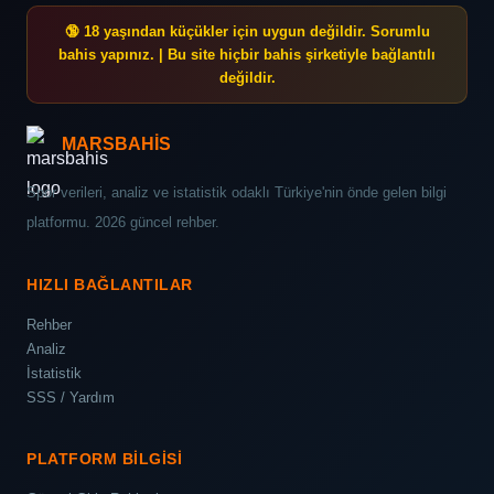
🔞 18 yaşından küçükler için uygun değildir. Sorumlu
bahis yapınız. | Bu site hiçbir bahis şirketiyle bağlantılı
değildir.
MARSBAHİS
Spor verileri, analiz ve istatistik odaklı Türkiye'nin önde gelen bilgi
platformu. 2026 güncel rehber.
HIZLI BAĞLANTILAR
Rehber
Analiz
İstatistik
SSS / Yardım
PLATFORM BILGISI