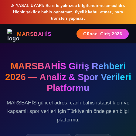
⚠️ YASAL UYARI: Bu site yalnızca bilgilendirme amaçlıdır.
Hiçbir şekilde bahis oynatmaz, üyelik kabul etmez, para
transferi yapmaz.
MARSBAHİS
Güncel Giriş 2026
MARSBAHİS Giriş Rehberi
2026 — Analiz & Spor Verileri
Platformu
MARSBAHİS güncel adres, canlı bahis istatistikleri ve
kapsamlı spor verileri için Türkiye'nin önde gelen bilgi
platformu.