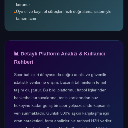
korunur
Üye ol ve kayıt ol süreçleri hızlı doğrulama sistemiyle
tamamlanır
📊 Detaylı Platform Analizi & Kullanıcı
Rehberi
Spor bahisleri dünyasında doğru analiz ve güvenilir
istatistik verilerine erişim, başarılı tahminlerin temel
taşını oluşturur. Bu bilgi platformu; futbol liglerinden
basketbol turnuvalarına, tenis kortlarından buz
hokeyine kadar geniş bir spor yelpazesinde kapsamlı
veri sunmaktadır. Günlük 500'ü aşkın karşılaşma için
oran hareketleri, form analizleri ve tarihsel H2H verileri