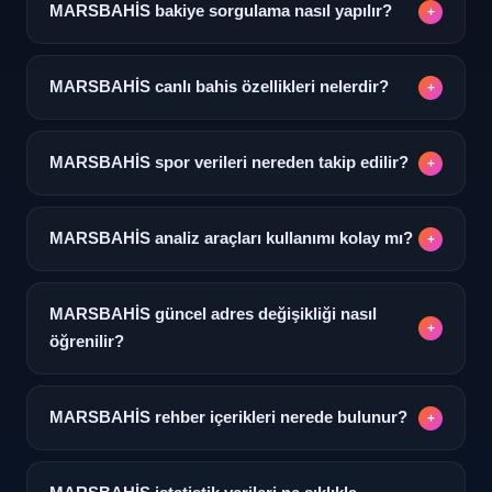
cüzdan dahil çoklu ödeme yöntemi sunulmaktadır.
MARSBAHİS bakiye sorgulama nasıl yapılır?
+
Hesap panelinden bakiye bilgilerinize anlık
ulaşabilirsiniz. Bakiye geçmişi ve işlem detayları da bu
MARSBAHİS canlı bahis özellikleri nelerdir?
+
bölümde görüntülenir.
Canlı bahis bölümünde 40'tan fazla spor dalında anlık
oranlar ve maç içi istatistikler sunulmaktadır. Oran
MARSBAHİS spor verileri nereden takip edilir?
+
güncellemeleri saniyeler içinde yansıtılır.
Spor verileri ve istatistik bölümünden anlık veriler
izlenebilir. Futbol, basketbol ve tenis başta olmak üzere
MARSBAHİS analiz araçları kullanımı kolay mı?
+
tüm dallar kapsanmaktadır.
Analiz araçları sezgisel arayüzüyle kolayca kullanılabilir.
Rehber bölümünde adım adım kullanım kılavuzları
MARSBAHİS güncel adres değişikliği nasıl
+
mevcuttur.
öğrenilir?
Bu bilgi platformunu düzenli takip ederek güncel adres
bilgisine her zaman ulaşabilirsiniz. Bildirim sistemi de
MARSBAHİS rehber içerikleri nerede bulunur?
+
mevcuttur.
Rehber bölümünde tüm kullanım kılavuzları, giriş yap
adımları ve platform özellikleri detaylı şekilde