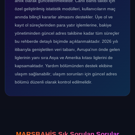
anlık olarak güncellenmektedir. Canlı bahis takibi için
özel geliştirilmiş istatistik modülleri, kullanıcıların maç
anında bilinçli kararlar almasını destekler. Üye ol ve
kayıt ol süreçlerinden para yatır işlemlerine, bakiye
yönetiminden güncel adres takibine kadar tüm süreçler
bu rehberde detaylı biçimde açıklanmaktadır. 2026 yılı
itibarıyla genişletilen veri tabanı, Avrupa'nın önde gelen
liglerinin yanı sıra Asya ve Amerika kıtası liglerini de
kapsamaktadır. Yardım bölümünden destek ekibine
ulaşım sağlanabilir; ulaşım sorunları için güncel adres
bölümü düzenli olarak kontrol edilmelidir.
MARSBAHİS Sık Sorulan Sorular