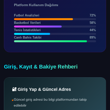
Platform Kullanım Dağılımı
Futbol Analizleri
72%
Basketbol Verileri
58%
Tenis İstatistikleri
44%
Canlı Bahis Takibi
89%
Giriş, Kayıt & Bakiye Rehberi
🔐 Giriş Yap & Güncel Adres
Güncel giriş adresi bu bilgi platformundan takip
edilebilir