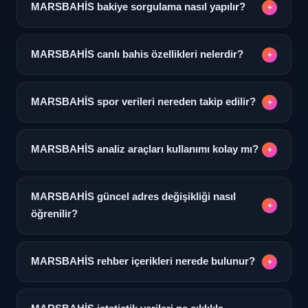
cüzdan dahil çoklu ödeme yöntemi sunulmaktadır.
MARSBAHİS bakiye sorgulama nasıl yapılır?
+
Hesap panelinden bakiye bilgilerinize anlık
ulaşabilirsiniz. Bakiye geçmişi ve işlem detayları da bu
MARSBAHİS canlı bahis özellikleri nelerdir?
+
bölümde görüntülenir.
Canlı bahis bölümünde 40'tan fazla spor dalında anlık
oranlar ve maç içi istatistikler sunulmaktadır. Oran
MARSBAHİS spor verileri nereden takip edilir?
+
güncellemeleri saniyeler içinde yansıtılır.
Spor verileri ve istatistik bölümünden anlık veriler
izlenebilir. Futbol, basketbol ve tenis başta olmak üzere
MARSBAHİS analiz araçları kullanımı kolay mı?
+
tüm dallar kapsanmaktadır.
Analiz araçları sezgisel arayüzüyle kolayca kullanılabilir.
Rehber bölümünde adım adım kullanım kılavuzları
MARSBAHİS güncel adres değişikliği nasıl
+
mevcuttur.
öğrenilir?
Bu bilgi platformunu düzenli takip ederek güncel adres
bilgisine her zaman ulaşabilirsiniz. Bildirim sistemi de
MARSBAHİS rehber içerikleri nerede bulunur?
+
mevcuttur.
Rehber bölümünde tüm kullanım kılavuzları, giriş yap
adımları ve platform özellikleri detaylı şekilde