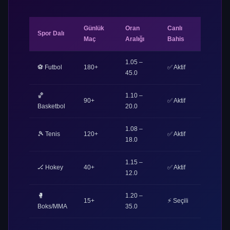
Günlük
Oran
Canlı
Spor Dalı
Maç
Aralığı
Bahis
1.05 –
⚽ Futbol
180+
✅ Aktif
45.0
🏀
1.10 –
90+
✅ Aktif
Basketbol
20.0
1.08 –
🎾 Tenis
120+
✅ Aktif
18.0
1.15 –
🏒 Hokey
40+
✅ Aktif
12.0
🥊
1.20 –
15+
⚡ Seçili
Boks/MMA
35.0