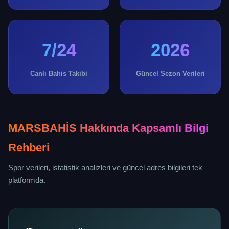
7/24
2026
Canlı Bahis Takibi
Güncel Sezon Verileri
MARSBAHİS Hakkında Kapsamlı Bilgi
Rehberi
Spor verileri, istatistik analizleri ve güncel adres bilgileri tek
platformda.