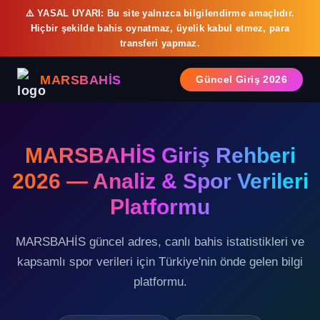
⚠️ YASAL UYARI: Bu site yalnızca bilgilendirme amaçlıdır.
Hiçbir şekilde bahis oynatmaz, üyelik kabul etmez, para
transferi yapmaz.
MARSBAHİS
Güncel Giriş 2026
MARSBAHİS Giriş Rehberi
2026 — Analiz & Spor Verileri
Platformu
MARSBAHİS güncel adres, canlı bahis istatistikleri ve
kapsamlı spor verileri için Türkiye'nin önde gelen bilgi
platformu.