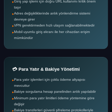
Giriş yap işlemi için doğru URL kullanımı kritik önem
taşır
Adres değişikliklerinde anlık yönlendirme sistemi
devreye girer
VPN gerektirmeden hızlı ulaşım sağlanabilmektedir
Mobil uyumlu giriş ekranı ile her cihazdan erişim
mümkündür
💳 Para Yatır & Bakiye Yönetimi
Para yatır işlemleri için çoklu ödeme altyapısı
mevcuttur
Bakiye sorgulama hesap panelinden anlık yapılabilir
Minimum para yatır limitleri ödeme yöntemine göre
değişir
Bakiye transferleri güvenli şifreleme protokolleriyle