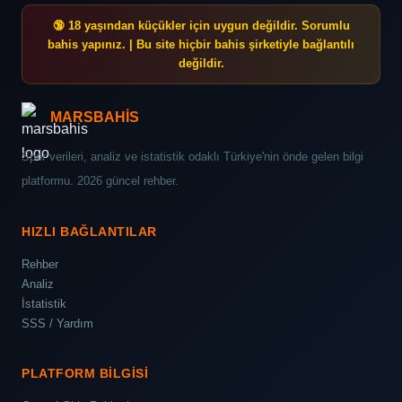
🔞 18 yaşından küçükler için uygun değildir. Sorumlu
bahis yapınız. | Bu site hiçbir bahis şirketiyle bağlantılı
değildir.
MARSBAHİS
Spor verileri, analiz ve istatistik odaklı Türkiye'nin önde gelen bilgi
platformu. 2026 güncel rehber.
HIZLI BAĞLANTILAR
Rehber
Analiz
İstatistik
SSS / Yardım
PLATFORM BILGISI