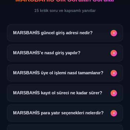
15 kritik soru ve kapsamlı yanıtlar
MARSBAHİS güncel giriş adresi nedir?
+
Güncel adres bilgisine bu bilgi platformu üzerinden anlık
olarak ulaşabilirsiniz. Adres değişikliklerinde yönlendirme
MARSBAHİS'e nasıl giriş yapılır?
+
sistemi otomatik devreye girer.
Güncel adres üzerinden giriş yap butonunu kullanarak
hesabınıza erişebilirsiniz. Doğru URL kullanımı kesintisiz
MARSBAHİS üye ol işlemi nasıl tamamlanır?
+
bağlantı için önemlidir.
Üye ol formunu doldurarak kayıt sürecini
başlatabilirsiniz. Doğrulama adımları tamamlandıktan
MARSBAHİS kayıt ol süreci ne kadar sürer?
+
sonra hesabınız aktif hale gelir.
Kayıt ol işlemi ortalama 2-3 dakika içinde
tamamlanmaktadır. Kimlik doğrulama adımı ek süre
MARSBAHİS para yatır seçenekleri nelerdir?
+
gerektirebilir.
Para yatır işlemleri için banka havalesi, kredi kartı ve e-