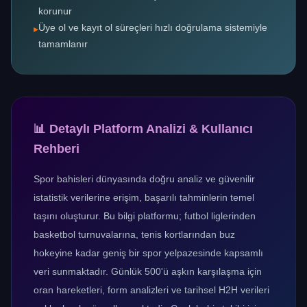
korunur
Üye ol ve kayıt ol süreçleri hızlı doğrulama sistemiyle
tamamlanır
📊 Detaylı Platform Analizi & Kullanıcı
Rehberi
Spor bahisleri dünyasında doğru analiz ve güvenilir
istatistik verilerine erişim, başarılı tahminlerin temel
taşını oluşturur. Bu bilgi platformu; futbol liglerinden
basketbol turnuvalarına, tenis kortlarından buz
hokeyine kadar geniş bir spor yelpazesinde kapsamlı
veri sunmaktadır. Günlük 500'ü aşkın karşılaşma için
oran hareketleri, form analizleri ve tarihsel H2H verileri