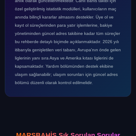
anlık olarak güncellenmektedir. Canlı bahis takibi için
özel geliştirilmiş istatistik modülleri, kullanıcıların maç
anında bilinçli kararlar almasını destekler. Üye ol ve
kayıt ol süreçlerinden para yatır işlemlerine, bakiye
yönetiminden güncel adres takibine kadar tüm süreçler
bu rehberde detaylı biçimde açıklanmaktadır. 2026 yılı
itibarıyla genişletilen veri tabanı, Avrupa'nın önde gelen
liglerinin yanı sıra Asya ve Amerika kıtası liglerini de
kapsamaktadır. Yardım bölümünden destek ekibine
ulaşım sağlanabilir; ulaşım sorunları için güncel adres
bölümü düzenli olarak kontrol edilmelidir.
MARSBAHİS Sık Sorulan Sorular