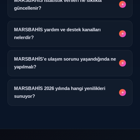
MARSBAHİS istatistik verileri ne sıklıkla
+
açıklanmaktadır.
güncellenir?
İstatistik verileri anlık güncellenmektedir. Doğrulanmış
veri kaynakları kullanılarak yüksek doğruluk oranı
MARSBAHİS yardım ve destek kanalları
+
sağlanmaktadır.
nelerdir?
Yardım bölümünden canlı destek, e-posta ve SSS
kanallarına ulaşım sağlanabilmektedir. 7/24 destek
MARSBAHİS'e ulaşım sorunu yaşandığında ne
+
hizmeti mevcuttur.
yapılmalı?
Ulaşım sorunu yaşandığında öncelikle güncel adres
bölümü kontrol edilmeli, ardından yardım kanallarına
MARSBAHİS 2026 yılında hangi yenilikleri
+
başvurulmalıdır.
sunuyor?
2026 yılında geliştirilmiş analiz araçları, genişletilmiş
spor verileri ve yenilenen canlı bahis arayüzü kullanıcı
deneyimini üst seviyeye taşımaktadır.