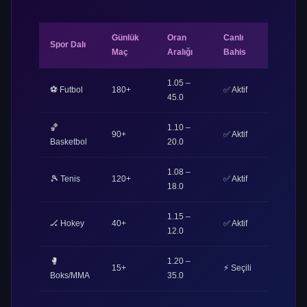
Günlük
Oran
Canlı
Spor Dalı
Maç
Aralığı
Bahis
1.05 –
⚽ Futbol
180+
✅ Aktif
45.0
🏀
1.10 –
90+
✅ Aktif
Basketbol
20.0
1.08 –
🎾 Tenis
120+
✅ Aktif
18.0
1.15 –
🏒 Hokey
40+
✅ Aktif
12.0
🥊
1.20 –
15+
⚡ Seçili
Boks/MMA
35.0