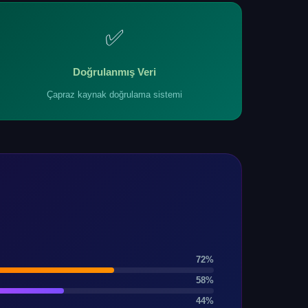
✅
Doğrulanmış Veri
Çapraz kaynak doğrulama sistemi
72%
58%
44%