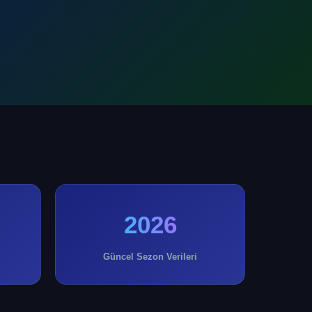
2026
Güncel Sezon Verileri