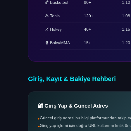
🏀 Basketbol
90+
1.10
🎾 Tenis
120+
1.08
🏒 Hokey
40+
1.15
🥊 Boks/MMA
15+
1.20
Giriş, Kayıt & Bakiye Rehberi
🔐 Giriş Yap & Güncel Adres
Güncel giriş adresi bu bilgi platformundan takip edi
Giriş yap işlemi için doğru URL kullanımı kritik ön