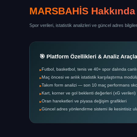
MARSBAHİS Hakkında K
Spor verileri, istatistik analizleri ve güncel adres bilgile
🎯 Platform Özellikleri & Analiz Araçla
Futbol, basketbol, tenis ve 40+ spor dalında canlı
Maç öncesi ve anlık istatistik karşılaştırma modül
Takım form analizi — son 10 maç performans sk
Kart, korner ve gol beklenti değerleri (xG verileri)
Oran hareketleri ve piyasa değişim grafikleri
Güncel adres yönlendirme sistemi ile kesintisiz u