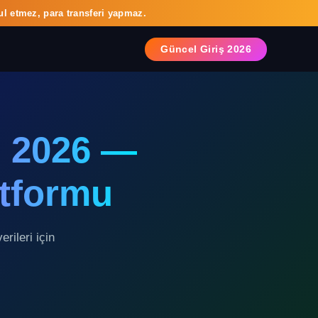
ul etmez, para transferi yapmaz.
Güncel Giriş 2026
 2026 —
atformu
rileri için