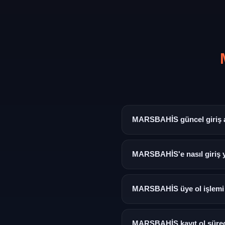
MARSBAHİS güncel giriş a
Güncel adres bilgisine bu bilg
otomatik devreye girer.
MARSBAHİS'e nasıl giriş y
Güncel adres üzerinden giriş 
önemlidir.
MARSBAHİS üye ol işlemi 
Üye ol formunu doldurarak kay
MARSBAHİS kayıt ol sürec