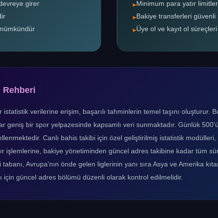
devreye girer
Minimum para yatır limitle
ir
Bakiye transferleri güvenli
im mümkündür
Üye ol ve kayıt ol süreçler
ı Rehberi
statistik verilerine erişim, başarılı tahminlerin temel taşını oluşturur. B
ar geniş bir spor yelpazesinde kapsamlı veri sunmaktadır. Günlük 500'ü
llenmektedir. Canlı bahis takibi için özel geliştirilmiş istatistik modülleri
atır işlemlerine, bakiye yönetiminden güncel adres takibine kadar tüm s
veri tabanı, Avrupa'nın önde gelen liglerinin yanı sıra Asya ve Amerika k
ı için güncel adres bölümü düzenli olarak kontrol edilmelidir.