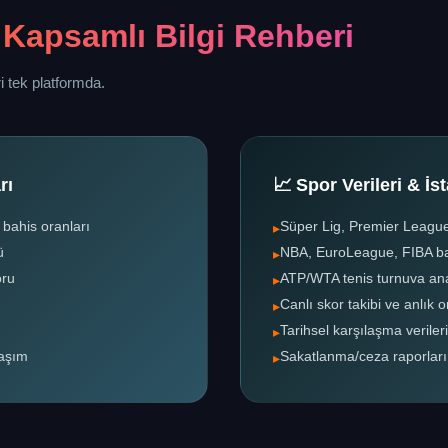
apsamlı Bilgi Rehberi
ri tek platformda.
rı
📈 Spor Verileri & İs
 bahis oranları
Süper Lig, Premier League,
ü
NBA, EuroLeague, FIBA bask
oru
ATP/WTA tenis turnuva anal
Canlı skor takibi ve anlık 
Tarihsel karşılaşma veriler
laşım
Sakatlanma/ceza raporları 