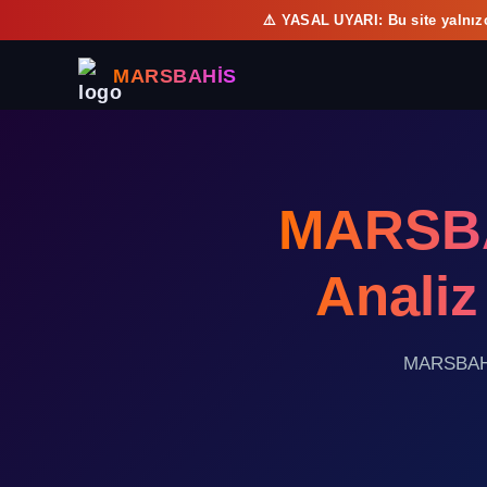
⚠️ YASAL UYARI: Bu site yalnızc
MARSBAHİS
MARSBA
Analiz
MARSBAHİS 