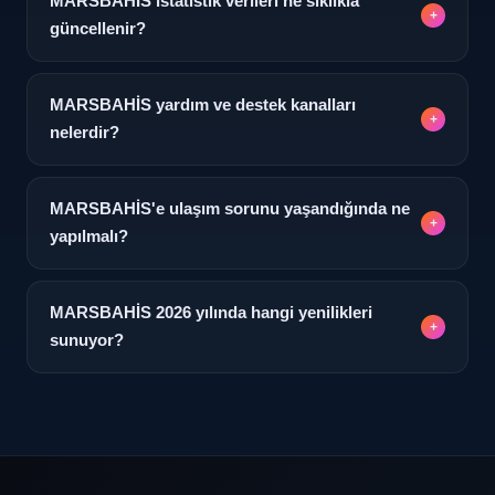
MARSBAHİS istatistik verileri ne sıklıkla
+
açıklanmaktadır.
güncellenir?
İstatistik verileri anlık güncellenmektedir. Doğrulanmış
veri kaynakları kullanılarak yüksek doğruluk oranı
MARSBAHİS yardım ve destek kanalları
+
sağlanmaktadır.
nelerdir?
Yardım bölümünden canlı destek, e-posta ve SSS
kanallarına ulaşım sağlanabilmektedir. 7/24 destek
MARSBAHİS'e ulaşım sorunu yaşandığında ne
+
hizmeti mevcuttur.
yapılmalı?
Ulaşım sorunu yaşandığında öncelikle güncel adres
bölümü kontrol edilmeli, ardından yardım kanallarına
MARSBAHİS 2026 yılında hangi yenilikleri
+
başvurulmalıdır.
sunuyor?
2026 yılında geliştirilmiş analiz araçları, genişletilmiş
spor verileri ve yenilenen canlı bahis arayüzü kullanıcı
deneyimini üst seviyeye taşımaktadır.