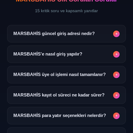
15 kritik soru ve kapsamlı yanıtlar
MARSBAHİS güncel giriş adresi nedir?
+
Güncel adres bilgisine bu bilgi platformu üzerinden anlık
olarak ulaşabilirsiniz. Adres değişikliklerinde yönlendirme
MARSBAHİS'e nasıl giriş yapılır?
+
sistemi otomatik devreye girer.
Güncel adres üzerinden giriş yap butonunu kullanarak
hesabınıza erişebilirsiniz. Doğru URL kullanımı kesintisiz
MARSBAHİS üye ol işlemi nasıl tamamlanır?
+
bağlantı için önemlidir.
Üye ol formunu doldurarak kayıt sürecini
başlatabilirsiniz. Doğrulama adımları tamamlandıktan
MARSBAHİS kayıt ol süreci ne kadar sürer?
+
sonra hesabınız aktif hale gelir.
Kayıt ol işlemi ortalama 2-3 dakika içinde
tamamlanmaktadır. Kimlik doğrulama adımı ek süre
MARSBAHİS para yatır seçenekleri nelerdir?
+
gerektirebilir.
Para yatır işlemleri için banka havalesi, kredi kartı ve e-