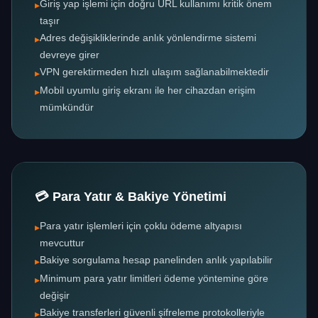
Giriş yap işlemi için doğru URL kullanımı kritik önem
taşır
Adres değişikliklerinde anlık yönlendirme sistemi
devreye girer
VPN gerektirmeden hızlı ulaşım sağlanabilmektedir
Mobil uyumlu giriş ekranı ile her cihazdan erişim
mümkündür
💳 Para Yatır & Bakiye Yönetimi
Para yatır işlemleri için çoklu ödeme altyapısı
mevcuttur
Bakiye sorgulama hesap panelinden anlık yapılabilir
Minimum para yatır limitleri ödeme yöntemine göre
değişir
Bakiye transferleri güvenli şifreleme protokolleriyle