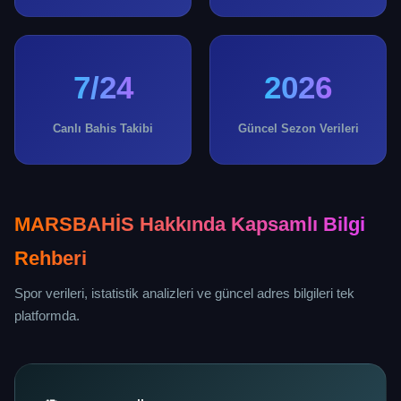
7/24
2026
Canlı Bahis Takibi
Güncel Sezon Verileri
MARSBAHİS Hakkında Kapsamlı Bilgi
Rehberi
Spor verileri, istatistik analizleri ve güncel adres bilgileri tek
platformda.