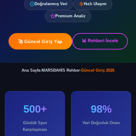
Doğrulanmış Veri
Hızlı Ulaşım
Premium Analiz
📊 Rehberi İncele
🚀 Güncel Giriş Yap
Ana Sayfa
›
MARSBAHİS Rehber
›
Güncel Giriş 2026
500+
98%
Günlük Spor
Veri Doğruluk Oranı
Karşılaşması