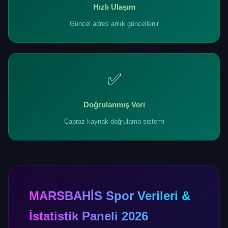
Hızlı Ulaşım
Güncel adres anlık güncellenir
✅
Doğrulanmış Veri
Çapraz kaynak doğrulama sistemi
MARSBAHİS Spor Verileri &
İstatistik Paneli 2026