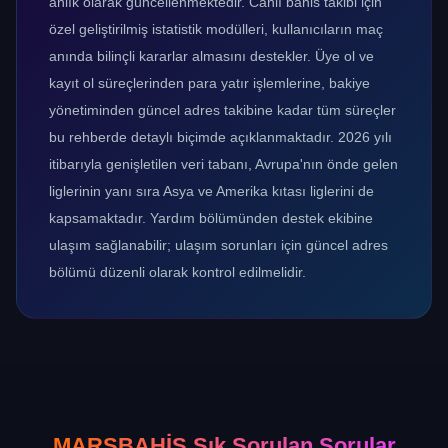
anlık olarak güncellenmektedir. Canlı bahis takibi için
özel geliştirilmiş istatistik modülleri, kullanıcıların maç
anında bilinçli kararlar almasını destekler. Üye ol ve
kayıt ol süreçlerinden para yatır işlemlerine, bakiye
yönetiminden güncel adres takibine kadar tüm süreçler
bu rehberde detaylı biçimde açıklanmaktadır. 2026 yılı
itibarıyla genişletilen veri tabanı, Avrupa'nın önde gelen
liglerinin yanı sıra Asya ve Amerika kıtası liglerini de
kapsamaktadır. Yardım bölümünden destek ekibine
ulaşım sağlanabilir; ulaşım sorunları için güncel adres
bölümü düzenli olarak kontrol edilmelidir.
MARSBAHİS Sık Sorulan Sorular