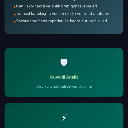
Canlı skor takibi ve anlık oran güncellemeleri
Tarihsel karşılaşma verileri (H2H) ve trend analizleri
Sakatlanma/ceza raporları ile kadro durum bilgileri
🛡️
Güvenli Analiz
SSL korumalı, şifreli veri aktarımı
⚡