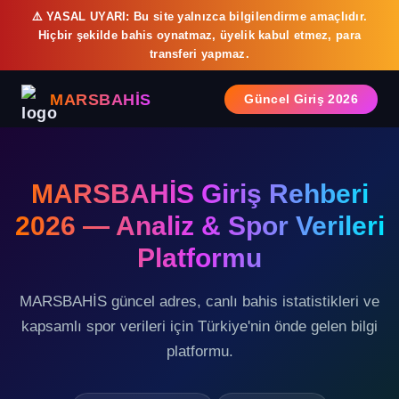
⚠️ YASAL UYARI: Bu site yalnızca bilgilendirme amaçlıdır.
Hiçbir şekilde bahis oynatmaz, üyelik kabul etmez, para
transferi yapmaz.
MARSBAHİS
Güncel Giriş 2026
MARSBAHİS Giriş Rehberi
2026 — Analiz & Spor Verileri
Platformu
MARSBAHİS güncel adres, canlı bahis istatistikleri ve
kapsamlı spor verileri için Türkiye'nin önde gelen bilgi
platformu.