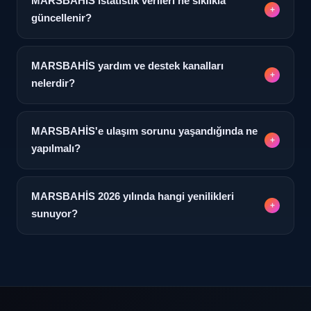
MARSBAHİS istatistik verileri ne sıklıkla
+
açıklanmaktadır.
güncellenir?
İstatistik verileri anlık güncellenmektedir. Doğrulanmış
veri kaynakları kullanılarak yüksek doğruluk oranı
MARSBAHİS yardım ve destek kanalları
+
sağlanmaktadır.
nelerdir?
Yardım bölümünden canlı destek, e-posta ve SSS
kanallarına ulaşım sağlanabilmektedir. 7/24 destek
MARSBAHİS'e ulaşım sorunu yaşandığında ne
+
hizmeti mevcuttur.
yapılmalı?
Ulaşım sorunu yaşandığında öncelikle güncel adres
bölümü kontrol edilmeli, ardından yardım kanallarına
MARSBAHİS 2026 yılında hangi yenilikleri
+
başvurulmalıdır.
sunuyor?
2026 yılında geliştirilmiş analiz araçları, genişletilmiş
spor verileri ve yenilenen canlı bahis arayüzü kullanıcı
deneyimini üst seviyeye taşımaktadır.