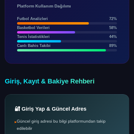
Platform Kullanım Dağılımı
Futbol Analizleri
72%
Basketbol Verileri
58%
Tenis İstatistikleri
44%
Canlı Bahis Takibi
89%
Giriş, Kayıt & Bakiye Rehberi
🔐 Giriş Yap & Güncel Adres
Güncel giriş adresi bu bilgi platformundan takip
edilebilir