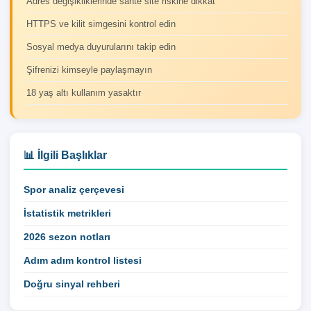
Adres değişikliklerinde sahte site riskine dikkat
HTTPS ve kilit simgesini kontrol edin
Sosyal medya duyurularını takip edin
Şifrenizi kimseyle paylaşmayın
18 yaş altı kullanım yasaktır
📊 İlgili Başlıklar
Spor analiz çerçevesi
İstatistik metrikleri
2026 sezon notları
Adım adım kontrol listesi
Doğru sinyal rehberi