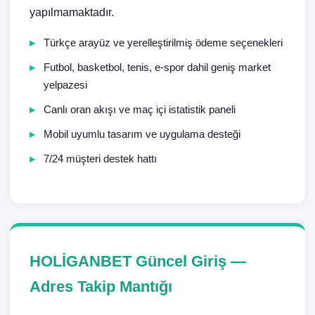
yapılmamaktadır.
Türkçe arayüz ve yerelleştirilmiş ödeme seçenekleri
Futbol, basketbol, tenis, e-spor dahil geniş market
yelpazesi
Canlı oran akışı ve maç içi istatistik paneli
Mobil uyumlu tasarım ve uygulama desteği
7/24 müşteri destek hattı
HOLİGANBET Güncel Giriş —
Adres Takip Mantığı