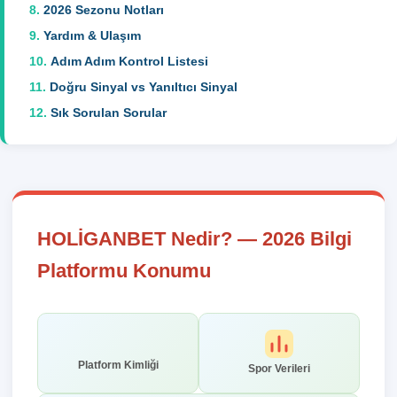
2026 Sezonu Notları
Yardım & Ulaşım
Adım Adım Kontrol Listesi
Doğru Sinyal vs Yanıltıcı Sinyal
Sık Sorulan Sorular
HOLİGANBET Nedir? — 2026 Bilgi
Platformu Konumu
Platform Kimliği
Spor Verileri