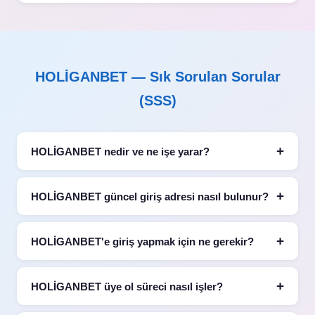
HOLİGANBET — Sık Sorulan Sorular
(SSS)
+
HOLİGANBET nedir ve ne işe yarar?
+
HOLİGANBET güncel giriş adresi nasıl bulunur?
+
HOLİGANBET'e giriş yapmak için ne gerekir?
+
HOLİGANBET üye ol süreci nasıl işler?