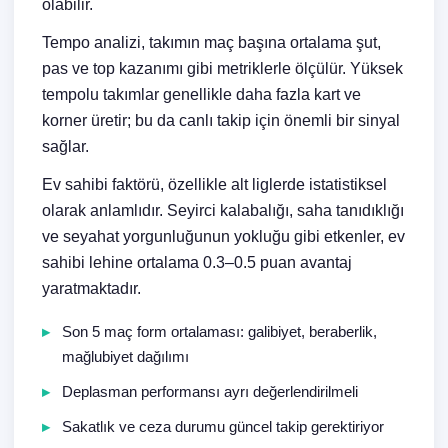
olabilir.
Tempo analizi, takımın maç başına ortalama şut,
pas ve top kazanımı gibi metriklerle ölçülür. Yüksek
tempolu takımlar genellikle daha fazla kart ve
korner üretir; bu da canlı takip için önemli bir sinyal
sağlar.
Ev sahibi faktörü, özellikle alt liglerde istatistiksel
olarak anlamlıdır. Seyirci kalabalığı, saha tanıdıklığı
ve seyahat yorgunluğunun yokluğu gibi etkenler, ev
sahibi lehine ortalama 0.3–0.5 puan avantaj
yaratmaktadır.
Son 5 maç form ortalaması: galibiyet, beraberlik,
mağlubiyet dağılımı
Deplasman performansı ayrı değerlendirilmeli
Sakatlık ve ceza durumu güncel takip gerektiriyor