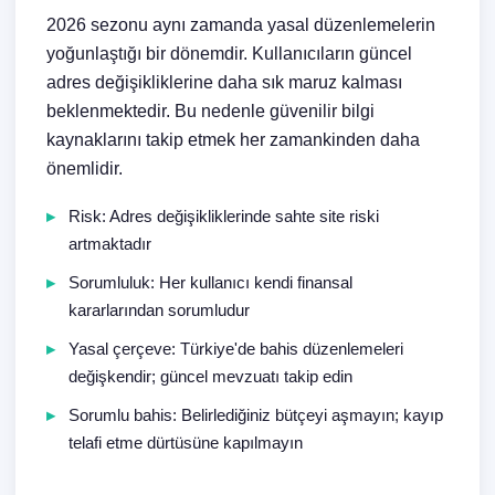
2026 sezonu aynı zamanda yasal düzenlemelerin
yoğunlaştığı bir dönemdir. Kullanıcıların güncel
adres değişikliklerine daha sık maruz kalması
beklenmektedir. Bu nedenle güvenilir bilgi
kaynaklarını takip etmek her zamankinden daha
önemlidir.
Risk: Adres değişikliklerinde sahte site riski
artmaktadır
Sorumluluk: Her kullanıcı kendi finansal
kararlarından sorumludur
Yasal çerçeve: Türkiye'de bahis düzenlemeleri
değişkendir; güncel mevzuatı takip edin
Sorumlu bahis: Belirlediğiniz bütçeyi aşmayın; kayıp
telafi etme dürtüsüne kapılmayın