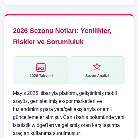
2026 Sezonu Notları: Yenilikler,
Riskler ve Sorumluluk
2026
2026 Takvimi
Sezon Analizi
Mayıs 2026
itibarıyla platform, geliştirilmiş mobil
arayüz, genişletilmiş e-spor marketleri ve
hızlandırılmış para yatır/çek akışlarıyla önemli
güncellemeler almıştır. Canlı bahis bölümünde yeni
istatistik widget'ları ve gelişmiş oran karşılaştırma
araçları kullanıma sunulmuştur.