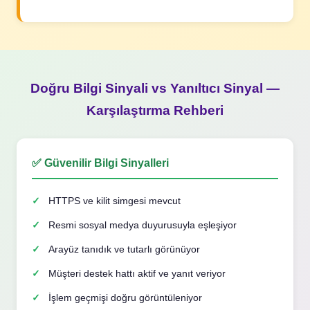
Doğru Bilgi Sinyali vs Yanıltıcı Sinyal —
Karşılaştırma Rehberi
✅ Güvenilir Bilgi Sinyalleri
HTTPS ve kilit simgesi mevcut
Resmi sosyal medya duyurusuyla eşleşiyor
Arayüz tanıdık ve tutarlı görünüyor
Müşteri destek hattı aktif ve yanıt veriyor
İşlem geçmişi doğru görüntüleniyor