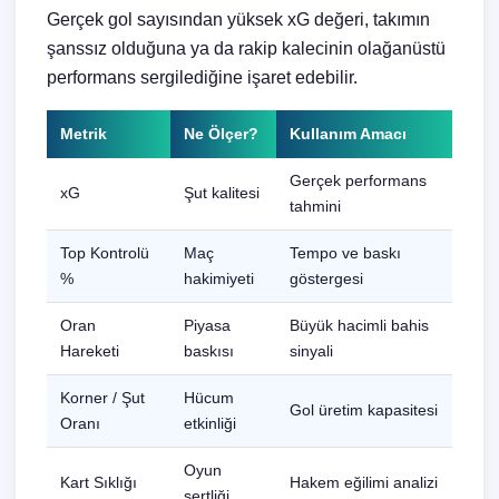
Gerçek gol sayısından yüksek xG değeri, takımın
şanssız olduğuna ya da rakip kalecinin olağanüstü
performans sergilediğine işaret edebilir.
Metrik
Ne Ölçer?
Kullanım Amacı
Gerçek performans
xG
Şut kalitesi
tahmini
Top Kontrolü
Maç
Tempo ve baskı
%
hakimiyeti
göstergesi
Oran
Piyasa
Büyük hacimli bahis
Hareketi
baskısı
sinyali
Korner / Şut
Hücum
Gol üretim kapasitesi
Oranı
etkinliği
Oyun
Kart Sıklığı
Hakem eğilimi analizi
sertliği