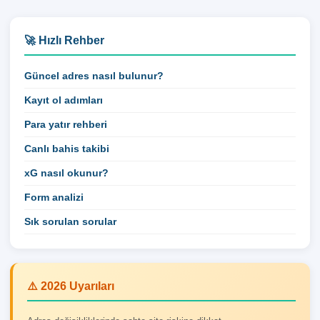
🚀 Hızlı Rehber
Güncel adres nasıl bulunur?
Kayıt ol adımları
Para yatır rehberi
Canlı bahis takibi
xG nasıl okunur?
Form analizi
Sık sorulan sorular
⚠️ 2026 Uyarıları