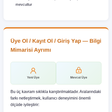
mevcuttur
Üye Ol / Kayıt Ol / Giriş Yap — Bilgi
Mimarisi Ayrımı
Yeni Üye
Mevcut Üye
Bu üç kavram sıklıkla karıştırılmaktadır. Aralarındaki
farkı netleştirmek, kullanıcı deneyimini önemli
ölçüde iyileştirir: