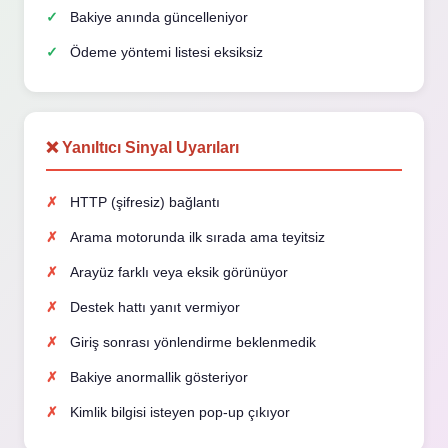
Bakiye anında güncelleniyor
Ödeme yöntemi listesi eksiksiz
❌ Yanıltıcı Sinyal Uyarıları
HTTP (şifresiz) bağlantı
Arama motorunda ilk sırada ama teyitsiz
Arayüz farklı veya eksik görünüyor
Destek hattı yanıt vermiyor
Giriş sonrası yönlendirme beklenmedik
Bakiye anormallik gösteriyor
Kimlik bilgisi isteyen pop-up çıkıyor