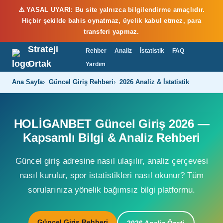
⚠️ YASAL UYARI: Bu site yalnızca bilgilendirme amaçlıdır.
Hiçbir şekilde bahis oynatmaz, üyelik kabul etmez, para
transferi yapmaz.
Strateji
Rehber
Analiz
İstatistik
FAQ
Ortak
Yardım
Ana Sayfa
Güncel Giriş Rehberi
2026 Analiz & İstatistik
HOLİGANBET Güncel Giriş 2026 —
Kapsamlı Bilgi & Analiz Rehberi
Güncel giriş adresine nasıl ulaşılır, analiz çerçevesi
nasıl kurulur, spor istatistikleri nasıl okunur? Tüm
sorularınıza yönelik bağımsız bilgi platformu.
Güncel Giriş Rehberi