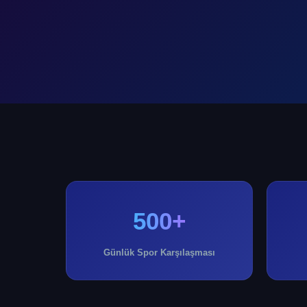
500+
Günlük Spor Karşılaşması