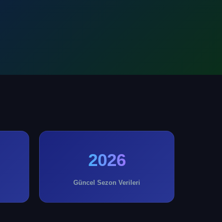
2026
Güncel Sezon Verileri