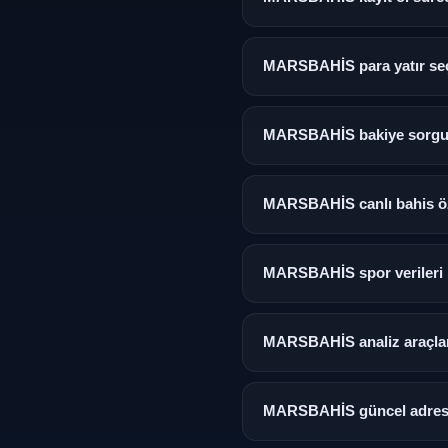
Kayıt ol işlemi ortalama 2-3 
MARSBAHİS para yatır seç
Para yatır işlemleri için ban
MARSBAHİS bakiye sorgula
Hesap panelinden bakiye bilgi
MARSBAHİS canlı bahis öze
Canlı bahis bölümünde 40'tan 
içinde yansıtılır.
MARSBAHİS spor verileri n
Spor verileri ve istatistik bö
kapsanmaktadır.
MARSBAHİS analiz araçları
Analiz araçları sezgisel aray
MARSBAHİS güncel adres de