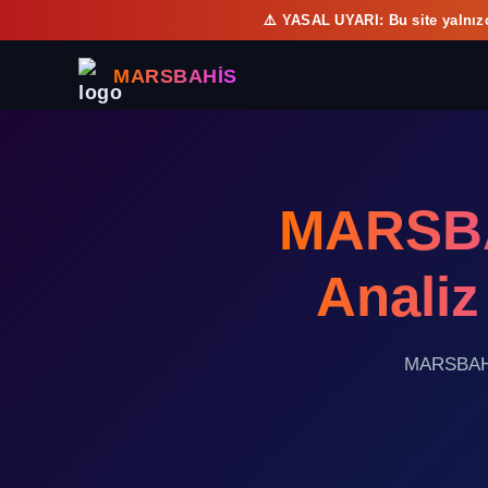
⚠️ YASAL UYARI: Bu site yalnızc
MARSBAHİS
MARSBA
Analiz
MARSBAHİS 