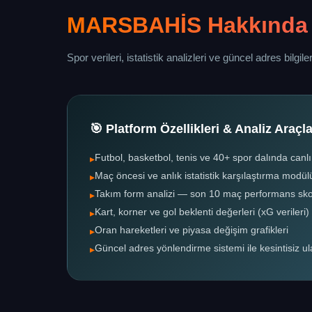
MARSBAHİS Hakkında K
Spor verileri, istatistik analizleri ve güncel adres bilgile
🎯 Platform Özellikleri & Analiz Araçla
Futbol, basketbol, tenis ve 40+ spor dalında canlı
Maç öncesi ve anlık istatistik karşılaştırma modül
Takım form analizi — son 10 maç performans sk
Kart, korner ve gol beklenti değerleri (xG verileri)
Oran hareketleri ve piyasa değişim grafikleri
Güncel adres yönlendirme sistemi ile kesintisiz u