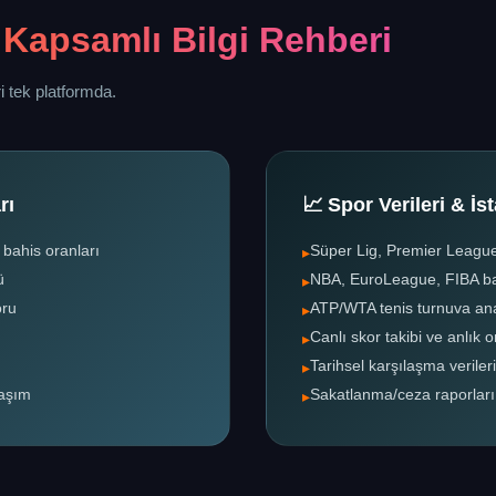
apsamlı Bilgi Rehberi
ri tek platformda.
rı
📈 Spor Verileri & İs
 bahis oranları
Süper Lig, Premier League,
ü
NBA, EuroLeague, FIBA bask
oru
ATP/WTA tenis turnuva anal
Canlı skor takibi ve anlık 
Tarihsel karşılaşma veriler
laşım
Sakatlanma/ceza raporları 