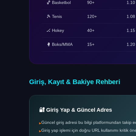
🏀 Basketbol
90+
1.10
🎾 Tenis
120+
1.08
🏒 Hokey
40+
1.15
🥊 Boks/MMA
15+
1.20
Giriş, Kayıt & Bakiye Rehberi
🔐 Giriş Yap & Güncel Adres
Güncel giriş adresi bu bilgi platformundan takip edi
Giriş yap işlemi için doğru URL kullanımı kritik ön