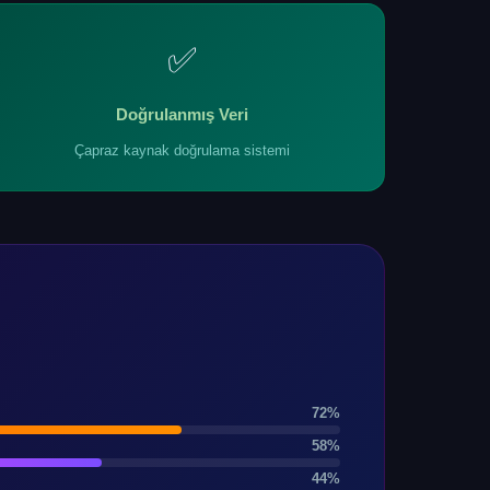
✅
Doğrulanmış Veri
Çapraz kaynak doğrulama sistemi
72%
58%
44%