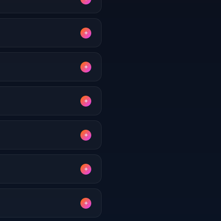
ebilir.
+
tadır.
+
ölümde görüntülenir.
+
 Oran güncellemeleri saniyeler
+
üzere tüm dallar
+
vuzları mevcuttur.
+