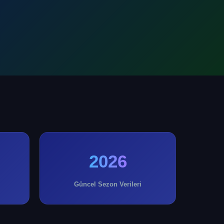
2026
Güncel Sezon Verileri