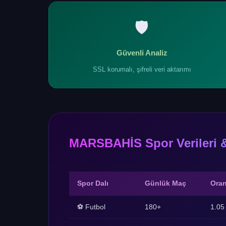
🛡️
Güvenli Analiz
SSL korumalı, şifreli veri aktarımı
MARSBAHİS Spor Verileri & 
Spor Dalı
Günlük Maç
Oran
⚽ Futbol
180+
1.05