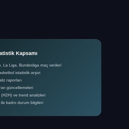
tatistik Kapsamı
 La Liga, Bundesliga maç verileri
etbol istatistik arşivi
iz raporları
oran güncellemeleri
i (H2H) ve trend analizleri
ile kadro durum bilgileri