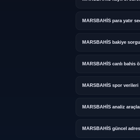
Kayıt ol işlemi ortalama 2-3 
MARSBAHİS para yatır seç
Para yatır işlemleri için ban
MARSBAHİS bakiye sorgula
Hesap panelinden bakiye bilgi
MARSBAHİS canlı bahis öze
Canlı bahis bölümünde 40'tan 
içinde yansıtılır.
MARSBAHİS spor verileri n
Spor verileri ve istatistik bö
kapsanmaktadır.
MARSBAHİS analiz araçları
Analiz araçları sezgisel aray
MARSBAHİS güncel adres de