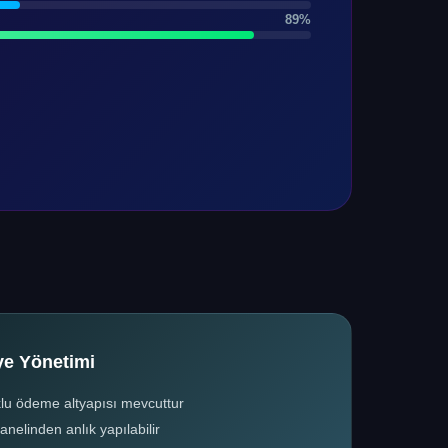
89%
ye Yönetimi
oklu ödeme altyapısı mevcuttur
elinden anlık yapılabilir