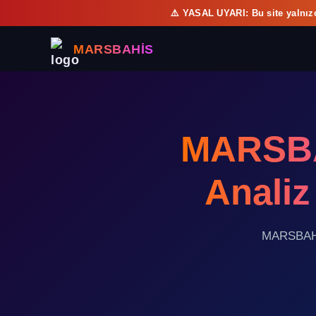
⚠️ YASAL UYARI: Bu site yalnızc
MARSBAHİS
MARSBA
Analiz
MARSBAHİS 