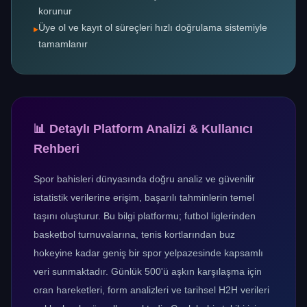
korunur
Üye ol ve kayıt ol süreçleri hızlı doğrulama sistemiyle
tamamlanır
📊 Detaylı Platform Analizi & Kullanıcı
Rehberi
Spor bahisleri dünyasında doğru analiz ve güvenilir
istatistik verilerine erişim, başarılı tahminlerin temel
taşını oluşturur. Bu bilgi platformu; futbol liglerinden
basketbol turnuvalarına, tenis kortlarından buz
hokeyine kadar geniş bir spor yelpazesinde kapsamlı
veri sunmaktadır. Günlük 500'ü aşkın karşılaşma için
oran hareketleri, form analizleri ve tarihsel H2H verileri