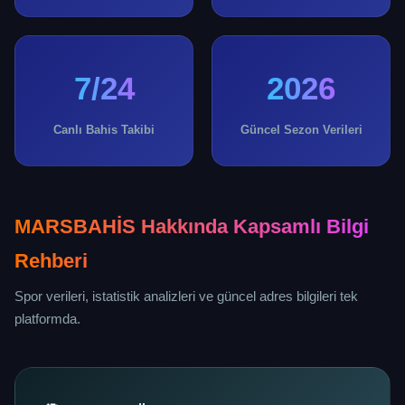
7/24
2026
Canlı Bahis Takibi
Güncel Sezon Verileri
MARSBAHİS Hakkında Kapsamlı Bilgi
Rehberi
Spor verileri, istatistik analizleri ve güncel adres bilgileri tek
platformda.