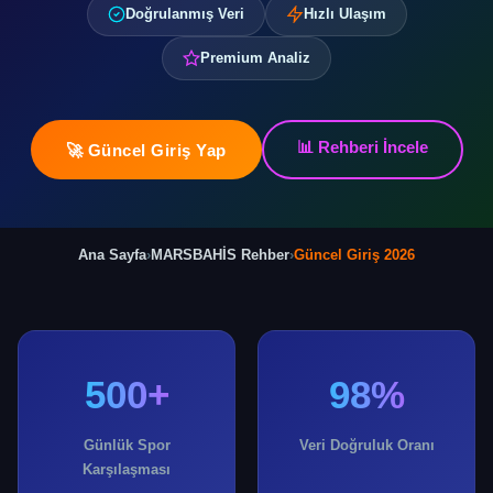
Doğrulanmış Veri
Hızlı Ulaşım
Premium Analiz
📊 Rehberi İncele
🚀 Güncel Giriş Yap
Ana Sayfa
›
MARSBAHİS Rehber
›
Güncel Giriş 2026
500+
98%
Günlük Spor
Veri Doğruluk Oranı
Karşılaşması