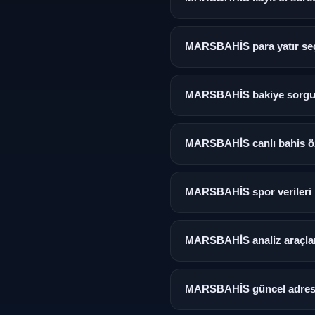
Kayıt ol işlemi ortalama 2-3 
MARSBAHİS para yatır seç
Para yatır işlemleri için ban
MARSBAHİS bakiye sorgula
Hesap panelinden bakiye bilgi
MARSBAHİS canlı bahis öze
Canlı bahis bölümünde 40'tan 
içinde yansıtılır.
MARSBAHİS spor verileri n
Spor verileri ve istatistik bö
kapsanmaktadır.
MARSBAHİS analiz araçları
Analiz araçları sezgisel aray
MARSBAHİS güncel adres de