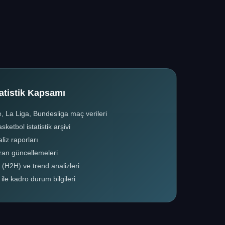
tatistik Kapsamı
 La Liga, Bundesliga maç verileri
etbol istatistik arşivi
iz raporları
oran güncellemeleri
i (H2H) ve trend analizleri
ile kadro durum bilgileri