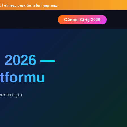
ul etmez, para transferi yapmaz.
Güncel Giriş 2026
 2026 —
atformu
rileri için