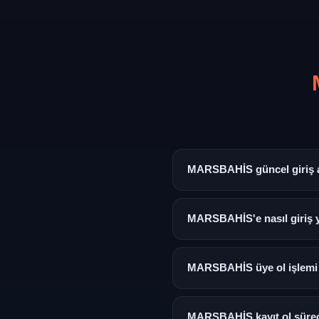
MARSBAHİS güncel giriş a
Güncel adres bilgisine bu bilg
otomatik devreye girer.
MARSBAHİS'e nasıl giriş y
Güncel adres üzerinden giriş 
önemlidir.
MARSBAHİS üye ol işlemi 
Üye ol formunu doldurarak kay
MARSBAHİS kayıt ol sürec