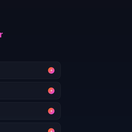
r
+
de yönlendirme sistemi
+
kesintisiz bağlantı için
+
hesabınız aktif hale gelir.
+