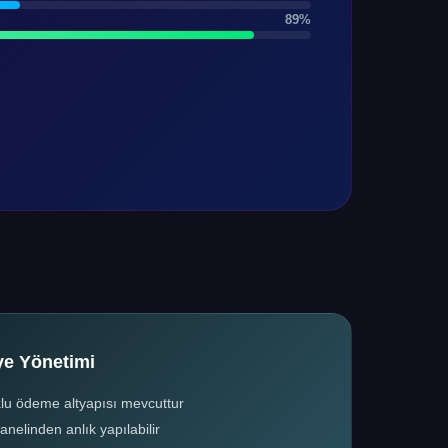
89%
ye Yönetimi
oklu ödeme altyapısı mevcuttur
elinden anlık yapılabilir