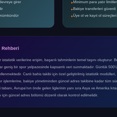
devreye girer
Minimum para yatır limitle
ir
Bakiye transferleri güvenli
im mümkündür
Üye ol ve kayıt ol süreçler
ı Rehberi
statistik verilerine erişim, başarılı tahminlerin temel taşını oluşturur. B
ar geniş bir spor yelpazesinde kapsamlı veri sunmaktadır. Günlük 500'ü
llenmektedir. Canlı bahis takibi için özel geliştirilmiş istatistik modülleri
atır işlemlerine, bakiye yönetiminden güncel adres takibine kadar tüm s
veri tabanı, Avrupa'nın önde gelen liglerinin yanı sıra Asya ve Amerika k
ı için güncel adres bölümü düzenli olarak kontrol edilmelidir.