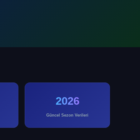
2026
Güncel Sezon Verileri