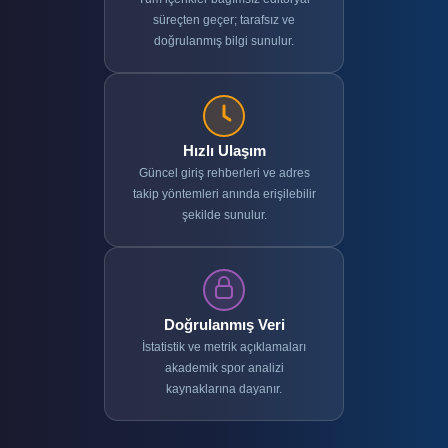
süreçten geçer; tarafsız ve
doğrulanmış bilgi sunulur.
Hızlı Ulaşım
Güncel giriş rehberleri ve adres
takip yöntemleri anında erişilebilir
şekilde sunulur.
Doğrulanmış Veri
İstatistik ve metrik açıklamaları
akademik spor analizi
kaynaklarına dayanır.