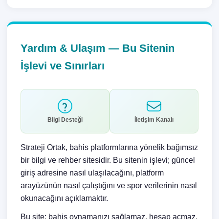
Yardım & Ulaşım — Bu Sitenin
İşlevi ve Sınırları
Bilgi Desteği
İletişim Kanalı
Strateji Ortak, bahis platformlarına yönelik bağımsız
bir bilgi ve rehber sitesidir. Bu sitenin işlevi; güncel
giriş adresine nasıl ulaşılacağını, platform
arayüzünün nasıl çalıştığını ve spor verilerinin nasıl
okunacağını açıklamaktır.
Bu site; bahis oynamanızı sağlamaz, hesap açmaz,