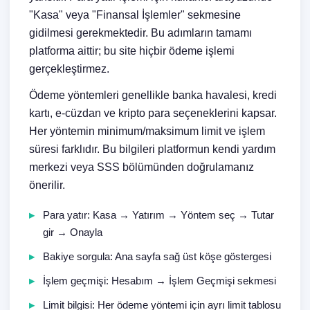
"Kasa" veya "Finansal İşlemler" sekmesine
gidilmesi gerekmektedir. Bu adımların tamamı
platforma aittir; bu site hiçbir ödeme işlemi
gerçekleştirmez.
Ödeme yöntemleri genellikle banka havalesi, kredi
kartı, e-cüzdan ve kripto para seçeneklerini kapsar.
Her yöntemin minimum/maksimum limit ve işlem
süresi farklıdır. Bu bilgileri platformun kendi yardım
merkezi veya SSS bölümünden doğrulamanız
önerilir.
Para yatır: Kasa → Yatırım → Yöntem seç → Tutar
gir → Onayla
Bakiye sorgula: Ana sayfa sağ üst köşe göstergesi
İşlem geçmişi: Hesabım → İşlem Geçmişi sekmesi
Limit bilgisi: Her ödeme yöntemi için ayrı limit tablosu