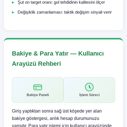
Şut on target oranı: gol tehdidinin kalitesini ölçer
Değişiklik zamanlaması: taktik değişim sinyali verir
Bakiye & Para Yatır — Kullanıcı
Arayüzü Rehberi
Bakiye Paneli
İşlem Süreci
Giriş yaptıktan sonra sağ üst köşede yer alan
bakiye göstergesi, anlık hesap durumunuzu
yansıtır. Para yatır işlemi için kullanıcı arayüzünde