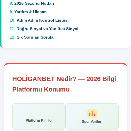
2026 Sezonu Notları
Yardım & Ulaşım
Adım Adım Kontrol Listesi
Doğru Sinyal vs Yanıltıcı Sinyal
Sık Sorulan Sorular
HOLİGANBET Nedir? — 2026 Bilgi
Platformu Konumu
Platform Kimliği
Spor Verileri