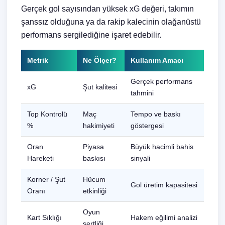
Gerçek gol sayısından yüksek xG değeri, takımın
şanssız olduğuna ya da rakip kalecinin olağanüstü
performans sergilediğine işaret edebilir.
Metrik
Ne Ölçer?
Kullanım Amacı
Gerçek performans
xG
Şut kalitesi
tahmini
Top Kontrolü
Maç
Tempo ve baskı
%
hakimiyeti
göstergesi
Oran
Piyasa
Büyük hacimli bahis
Hareketi
baskısı
sinyali
Korner / Şut
Hücum
Gol üretim kapasitesi
Oranı
etkinliği
Oyun
Kart Sıklığı
Hakem eğilimi analizi
sertliği