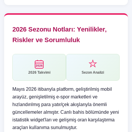
2026 Sezonu Notları: Yenilikler,
Riskler ve Sorumluluk
2026
2026 Takvimi
Sezon Analizi
Mayıs 2026
itibarıyla platform, geliştirilmiş mobil
arayüz, genişletilmiş e-spor marketleri ve
hızlandırılmış para yatır/çek akışlarıyla önemli
güncellemeler almıştır. Canlı bahis bölümünde yeni
istatistik widget'ları ve gelişmiş oran karşılaştırma
araçları kullanıma sunulmuştur.