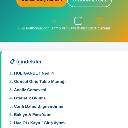
2026 Analiz Özeti
26
Bilgi Platformu
Doğrulanmış Veri
Canlı İstatistik
2026 Sezonu
📋 İçindekiler
HOLİGANBET Nedir?
Güncel Giriş Takip Mantığı
Analiz Çerçevesi
İstatistik Okuma
Canlı Bahis Bilgilendirme
Bakiye & Para Yatır
Üye Ol / Kayıt / Giriş Ayrımı