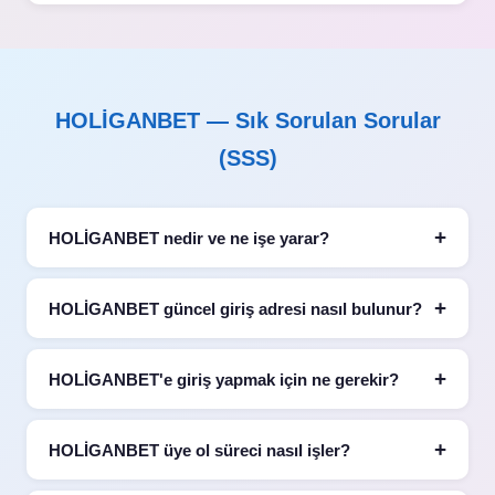
HOLİGANBET — Sık Sorulan Sorular
(SSS)
+
HOLİGANBET nedir ve ne işe yarar?
+
HOLİGANBET güncel giriş adresi nasıl bulunur?
+
HOLİGANBET'e giriş yapmak için ne gerekir?
+
HOLİGANBET üye ol süreci nasıl işler?