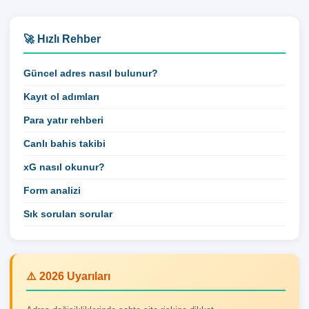
🚀 Hızlı Rehber
Güncel adres nasıl bulunur?
Kayıt ol adımları
Para yatır rehberi
Canlı bahis takibi
xG nasıl okunur?
Form analizi
Sık sorulan sorular
⚠️ 2026 Uyarıları