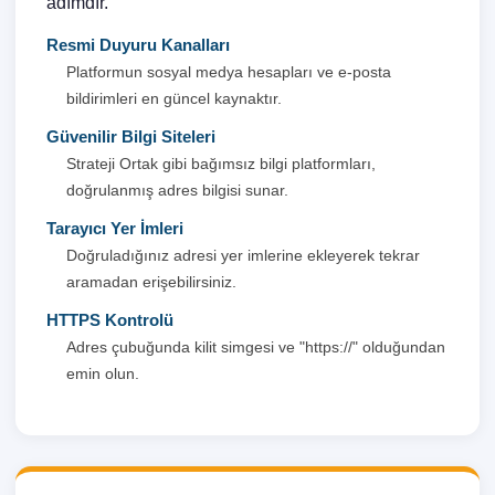
adımdır.
Resmi Duyuru Kanalları
Platformun sosyal medya hesapları ve e-posta
bildirimleri en güncel kaynaktır.
Güvenilir Bilgi Siteleri
Strateji Ortak gibi bağımsız bilgi platformları,
doğrulanmış adres bilgisi sunar.
Tarayıcı Yer İmleri
Doğruladığınız adresi yer imlerine ekleyerek tekrar
aramadan erişebilirsiniz.
HTTPS Kontrolü
Adres çubuğunda kilit simgesi ve "https://" olduğundan
emin olun.