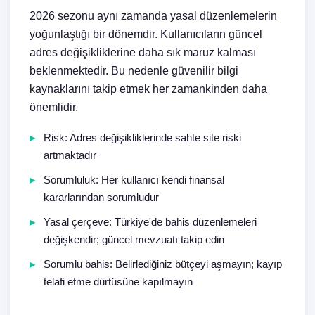
2026 sezonu aynı zamanda yasal düzenlemelerin
yoğunlaştığı bir dönemdir. Kullanıcıların güncel
adres değişikliklerine daha sık maruz kalması
beklenmektedir. Bu nedenle güvenilir bilgi
kaynaklarını takip etmek her zamankinden daha
önemlidir.
Risk: Adres değişikliklerinde sahte site riski
artmaktadır
Sorumluluk: Her kullanıcı kendi finansal
kararlarından sorumludur
Yasal çerçeve: Türkiye'de bahis düzenlemeleri
değişkendir; güncel mevzuatı takip edin
Sorumlu bahis: Belirlediğiniz bütçeyi aşmayın; kayıp
telafi etme dürtüsüne kapılmayın