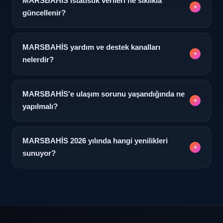
MARSBAHİS istatistik verileri ne sıklıkla
+
açıklanmaktadır.
güncellenir?
İstatistik verileri anlık güncellenmektedir. Doğrulanmış
veri kaynakları kullanılarak yüksek doğruluk oranı
MARSBAHİS yardım ve destek kanalları
+
sağlanmaktadır.
nelerdir?
Yardım bölümünden canlı destek, e-posta ve SSS
kanallarına ulaşım sağlanabilmektedir. 7/24 destek
MARSBAHİS'e ulaşım sorunu yaşandığında ne
+
hizmeti mevcuttur.
yapılmalı?
Ulaşım sorunu yaşandığında öncelikle güncel adres
bölümü kontrol edilmeli, ardından yardım kanallarına
MARSBAHİS 2026 yılında hangi yenilikleri
+
başvurulmalıdır.
sunuyor?
2026 yılında geliştirilmiş analiz araçları, genişletilmiş
spor verileri ve yenilenen canlı bahis arayüzü kullanıcı
deneyimini üst seviyeye taşımaktadır.