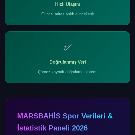
Hızlı Ulaşım
Güncel adres anlık güncellenir
✅
Doğrulanmış Veri
Çapraz kaynak doğrulama sistemi
MARSBAHİS Spor Verileri &
İstatistik Paneli 2026