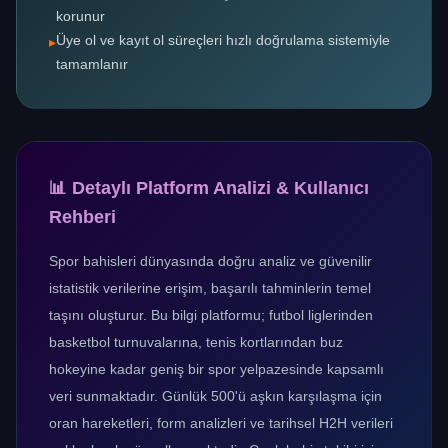
korunur
Üye ol ve kayıt ol süreçleri hızlı doğrulama sistemiyle
tamamlanır
📊 Detaylı Platform Analizi & Kullanıcı
Rehberi
Spor bahisleri dünyasında doğru analiz ve güvenilir
istatistik verilerine erişim, başarılı tahminlerin temel
taşını oluşturur. Bu bilgi platformu; futbol liglerinden
basketbol turnuvalarına, tenis kortlarından buz
hokeyine kadar geniş bir spor yelpazesinde kapsamlı
veri sunmaktadır. Günlük 500'ü aşkın karşılaşma için
oran hareketleri, form analizleri ve tarihsel H2H verileri