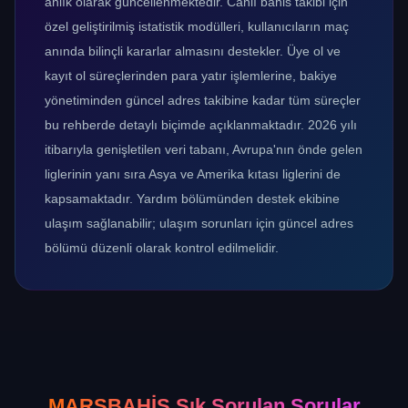
anlık olarak güncellenmektedir. Canlı bahis takibi için
özel geliştirilmiş istatistik modülleri, kullanıcıların maç
anında bilinçli kararlar almasını destekler. Üye ol ve
kayıt ol süreçlerinden para yatır işlemlerine, bakiye
yönetiminden güncel adres takibine kadar tüm süreçler
bu rehberde detaylı biçimde açıklanmaktadır. 2026 yılı
itibarıyla genişletilen veri tabanı, Avrupa'nın önde gelen
liglerinin yanı sıra Asya ve Amerika kıtası liglerini de
kapsamaktadır. Yardım bölümünden destek ekibine
ulaşım sağlanabilir; ulaşım sorunları için güncel adres
bölümü düzenli olarak kontrol edilmelidir.
MARSBAHİS Sık Sorulan Sorular