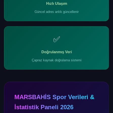
Hızlı Ulaşım
Güncel adres anlık güncellenir
✅
Doğrulanmış Veri
Çapraz kaynak doğrulama sistemi
MARSBAHİS Spor Verileri &
İstatistik Paneli 2026