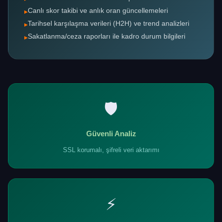
Canlı skor takibi ve anlık oran güncellemeleri
Tarihsel karşılaşma verileri (H2H) ve trend analizleri
Sakatlanma/ceza raporları ile kadro durum bilgileri
🛡️
Güvenli Analiz
SSL korumalı, şifreli veri aktarımı
⚡