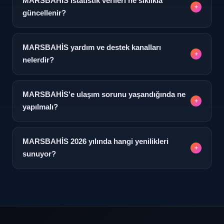
MARSBAHİS istatistik verileri ne sıklıkla
+
açıklanmaktadır.
güncellenir?
İstatistik verileri anlık güncellenmektedir. Doğrulanmış
veri kaynakları kullanılarak yüksek doğruluk oranı
MARSBAHİS yardım ve destek kanalları
+
sağlanmaktadır.
nelerdir?
Yardım bölümünden canlı destek, e-posta ve SSS
kanallarına ulaşım sağlanabilmektedir. 7/24 destek
MARSBAHİS'e ulaşım sorunu yaşandığında ne
+
hizmeti mevcuttur.
yapılmalı?
Ulaşım sorunu yaşandığında öncelikle güncel adres
bölümü kontrol edilmeli, ardından yardım kanallarına
MARSBAHİS 2026 yılında hangi yenilikleri
+
başvurulmalıdır.
sunuyor?
2026 yılında geliştirilmiş analiz araçları, genişletilmiş
spor verileri ve yenilenen canlı bahis arayüzü kullanıcı
deneyimini üst seviyeye taşımaktadır.