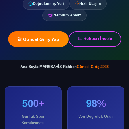
Doğrulanmış Veri
Hızlı Ulaşım
Premium Analiz
📊 Rehberi İncele
🚀 Güncel Giriş Yap
Ana Sayfa
›
MARSBAHİS Rehber
›
Güncel Giriş 2026
500+
98%
Günlük Spor
Veri Doğruluk Oranı
Karşılaşması