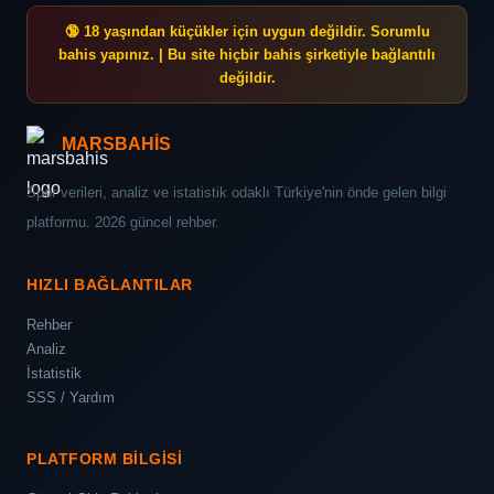
🔞 18 yaşından küçükler için uygun değildir. Sorumlu
bahis yapınız. | Bu site hiçbir bahis şirketiyle bağlantılı
değildir.
MARSBAHİS
Spor verileri, analiz ve istatistik odaklı Türkiye'nin önde gelen bilgi
platformu. 2026 güncel rehber.
HIZLI BAĞLANTILAR
Rehber
Analiz
İstatistik
SSS / Yardım
PLATFORM BILGISI