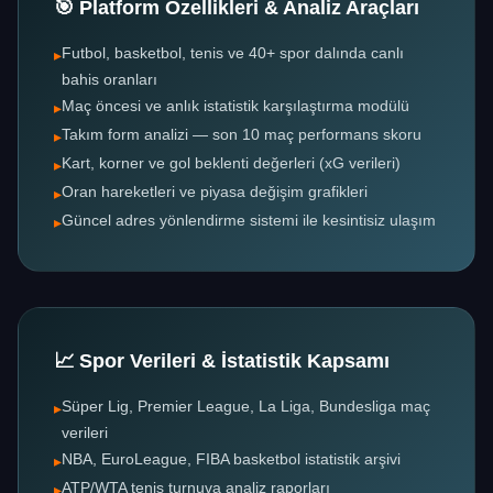
🎯 Platform Özellikleri & Analiz Araçları
Futbol, basketbol, tenis ve 40+ spor dalında canlı
bahis oranları
Maç öncesi ve anlık istatistik karşılaştırma modülü
Takım form analizi — son 10 maç performans skoru
Kart, korner ve gol beklenti değerleri (xG verileri)
Oran hareketleri ve piyasa değişim grafikleri
Güncel adres yönlendirme sistemi ile kesintisiz ulaşım
📈 Spor Verileri & İstatistik Kapsamı
Süper Lig, Premier League, La Liga, Bundesliga maç
verileri
NBA, EuroLeague, FIBA basketbol istatistik arşivi
ATP/WTA tenis turnuva analiz raporları