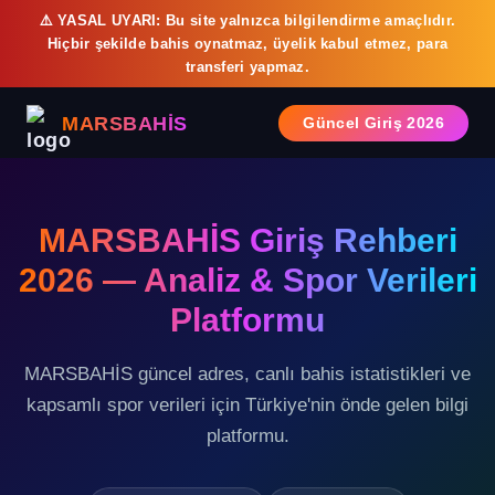
⚠️ YASAL UYARI: Bu site yalnızca bilgilendirme amaçlıdır.
Hiçbir şekilde bahis oynatmaz, üyelik kabul etmez, para
transferi yapmaz.
MARSBAHİS
Güncel Giriş 2026
MARSBAHİS Giriş Rehberi
2026 — Analiz & Spor Verileri
Platformu
MARSBAHİS güncel adres, canlı bahis istatistikleri ve
kapsamlı spor verileri için Türkiye'nin önde gelen bilgi
platformu.