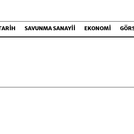
TARİH
SAVUNMA SANAYİİ
EKONOMİ
GÖRS