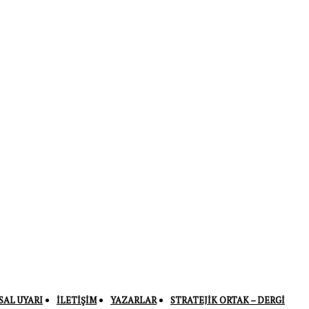
SAL UYARI
İLETIŞIM
YAZARLAR
STRATEJIK ORTAK – DERGI