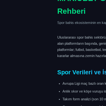
Rehberi
Spor bahis ekosisteminin en ka
Uluslararası spor bahis sektörü
alan platformların başında, gen
platformlar; futbol, basketbol, te
kararlar almasına zemin hazırl
Spor Verileri ve İ
Avrupa Ligi maç bazlı oran 
Anlık skor ve köşe vuruşu ist
Takım form analizi (son 10 