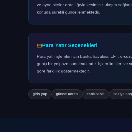
ve ayna siteler aracılığıyla kesintisiz ulaşım sağl
konuda sürekli güncellenmektedir.
Para Yatır Seçenekleri
Para yatır işlemleri için banka havalesi, EFT, e-cüz
geniş bir yelpaze sunulmaktadır. İşlem limitleri ve
göre farklılık göstermektedir.
giriş yap
güncel adres
canlı bahis
bakiye sor