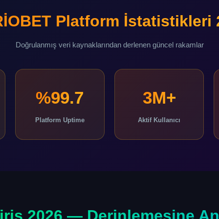
OBET Platform İstatistikleri
Doğrulanmış veri kaynaklarından derlenen güncel rakamlar
%99.7
3M+
Platform Uptime
Aktif Kullanıcı
iş 2026 — Derinlemesine Anal