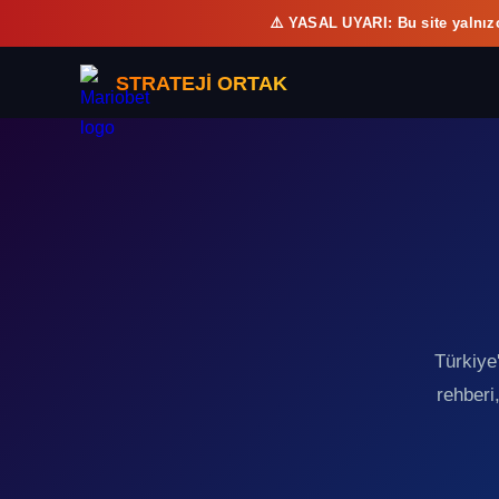
⚠️ YASAL UYARI: Bu site yalnızc
STRATEJİ ORTAK
Türkiye'
rehberi