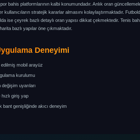
or bahis platformlarının kalbi konumundadır. Anlık oran güncellemeler
kler kullanıcıların stratejik kararlar almasını kolaylaştırmaktadır. Fut
da ise çeyrek bazlı detaylı oran yapısı dikkat çekmektedir. Tenis bahi
harita bazlı yapılar öne çıkmaktadır.
 Uygulama Deneyimi
 edilmiş mobil arayüz
ygulama kurulumu
n değişim uyarıları
hızlı giriş yap
k bant genişliğinde akıcı deneyim