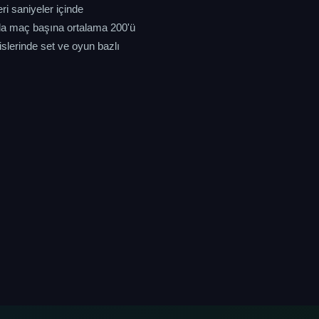
i saniyeler içinde
bolda maç başına ortalama 200'ü
slerinde set ve oyun bazlı