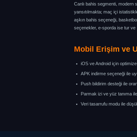
Canlı bahis segmenti, modern sp
yansıtılmakta; maç içi istatisti
aşkın bahis seçeneği, basketbol
seçenekler, e-sporda ise tur ve 
Mobil Erişim ve
iOS ve Android için optimize
APK indirme seçeneği ile u
Push bildirim desteği ile ora
Parmak izi ve yüz tanıma ile 
Veri tasarrufu modu ile düşü