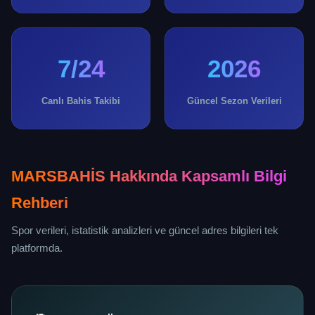
7/24
2026
Canlı Bahis Takibi
Güncel Sezon Verileri
MARSBAHİS Hakkında Kapsamlı Bilgi
Rehberi
Spor verileri, istatistik analizleri ve güncel adres bilgileri tek
platformda.