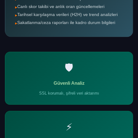
Canlı skor takibi ve anlık oran güncellemeleri
Tarihsel karşılaşma verileri (H2H) ve trend analizleri
Sakatlanma/ceza raporları ile kadro durum bilgileri
🛡️
Güvenli Analiz
SSL korumalı, şifreli veri aktarımı
⚡