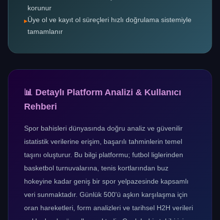
korunur
Üye ol ve kayıt ol süreçleri hızlı doğrulama sistemiyle
tamamlanır
📊 Detaylı Platform Analizi & Kullanıcı
Rehberi
Spor bahisleri dünyasında doğru analiz ve güvenilir
istatistik verilerine erişim, başarılı tahminlerin temel
taşını oluşturur. Bu bilgi platformu; futbol liglerinden
basketbol turnuvalarına, tenis kortlarından buz
hokeyine kadar geniş bir spor yelpazesinde kapsamlı
veri sunmaktadır. Günlük 500'ü aşkın karşılaşma için
oran hareketleri, form analizleri ve tarihsel H2H verileri