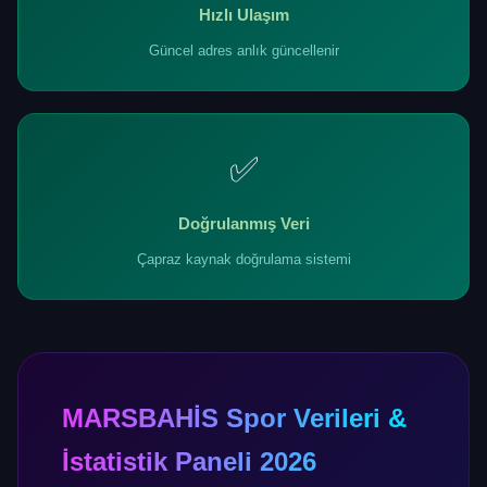
Hızlı Ulaşım
Güncel adres anlık güncellenir
✅
Doğrulanmış Veri
Çapraz kaynak doğrulama sistemi
MARSBAHİS Spor Verileri &
İstatistik Paneli 2026