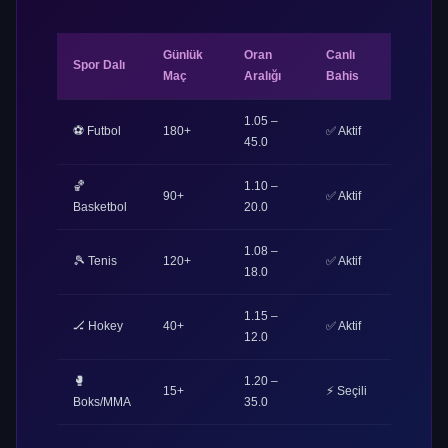
Günlük
Oran
Canlı
Spor Dalı
Maç
Aralığı
Bahis
1.05 –
⚽ Futbol
180+
✅ Aktif
45.0
🏀
1.10 –
90+
✅ Aktif
Basketbol
20.0
1.08 –
🎾 Tenis
120+
✅ Aktif
18.0
1.15 –
🏒 Hokey
40+
✅ Aktif
12.0
🥊
1.20 –
15+
⚡ Seçili
Boks/MMA
35.0