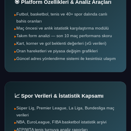
🎯 Platform Özellikleri & Analiz Araçları
Futbol, basketbol, tenis ve 40+ spor dalında canlı
bahis oranları
Maç öncesi ve anlık istatistik karşılaştırma modülü
Takım form analizi — son 10 maç performans skoru
Kart, korner ve gol beklenti değerleri (xG verileri)
Oran hareketleri ve piyasa değişim grafikleri
Güncel adres yönlendirme sistemi ile kesintisiz ulaşım
📈 Spor Verileri & İstatistik Kapsamı
Süper Lig, Premier League, La Liga, Bundesliga maç
verileri
NBA, EuroLeague, FIBA basketbol istatistik arşivi
ATP/WTA tenis turnuva analiz raporları