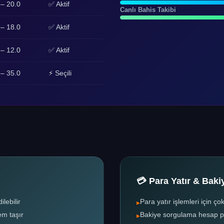
 – 20.0
✅ Aktif
Canlı Bahis Takibi
 – 18.0
✅ Aktif
 – 12.0
✅ Aktif
 – 35.0
⚡ Seçili
💳 Para Yatır & Baki
lebilir
Para yatır işlemleri için ç
em taşır
Bakiye sorgulama hesap pan