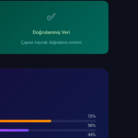
✅
Doğrulanmış Veri
Çapraz kaynak doğrulama sistemi
72%
58%
44%