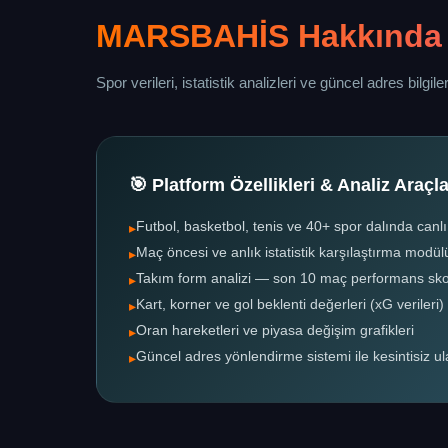
MARSBAHİS Hakkında K
Spor verileri, istatistik analizleri ve güncel adres bilgile
🎯 Platform Özellikleri & Analiz Araçla
Futbol, basketbol, tenis ve 40+ spor dalında canlı
Maç öncesi ve anlık istatistik karşılaştırma modül
Takım form analizi — son 10 maç performans sk
Kart, korner ve gol beklenti değerleri (xG verileri)
Oran hareketleri ve piyasa değişim grafikleri
Güncel adres yönlendirme sistemi ile kesintisiz u