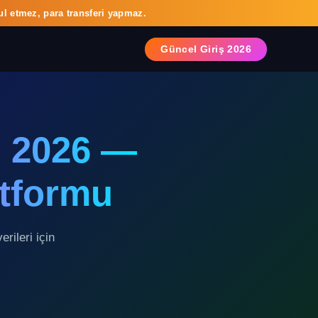
ul etmez, para transferi yapmaz.
Güncel Giriş 2026
 2026 —
atformu
rileri için