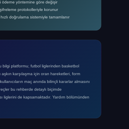
ri ödeme yöntemine göre değişir
 şifreleme protokolleriyle korunur
i hızlı doğrulama sistemiyle tamamlanır
u bilgi platformu; futbol liglerinden basketbol
 aşkın karşılaşma için oran hareketleri, form
, kullanıcıların maç anında bilinçli kararlar almasını
üreçler bu rehberde detaylı biçimde
ıtası liglerini de kapsamaktadır. Yardım bölümünden