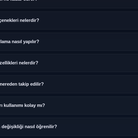
dakika içinde tamamlanmaktadır. Kimlik doğrulama adımı ek süre gerektir
enekleri nelerdir?
ka havalesi, kredi kartı ve e-cüzdan dahil çoklu ödeme yöntemi sunulmak
ma nasıl yapılır?
lerinize anlık ulaşabilirsiniz. Bakiye geçmişi ve işlem detayları da bu b
llikleri nelerdir?
fazla spor dalında anlık oranlar ve maç içi istatistikler sunulmaktadır.
ereden takip edilir?
lümünden anlık veriler izlenebilir. Futbol, basketbol ve tenis başta olmak 
 kullanımı kolay mı?
üzüyle kolayca kullanılabilir. Rehber bölümünde adım adım kullanım kıla
ğişikliği nasıl öğrenilir?