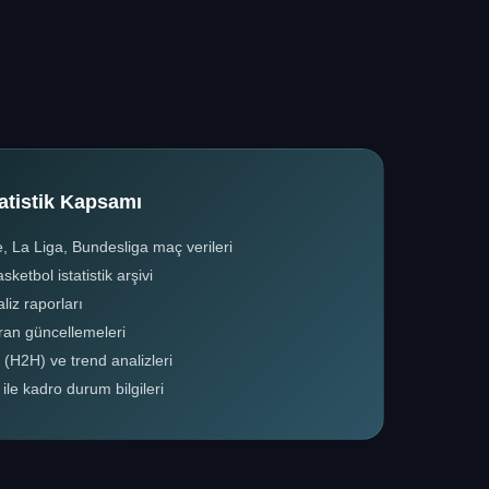
tatistik Kapsamı
 La Liga, Bundesliga maç verileri
etbol istatistik arşivi
iz raporları
oran güncellemeleri
i (H2H) ve trend analizleri
ile kadro durum bilgileri