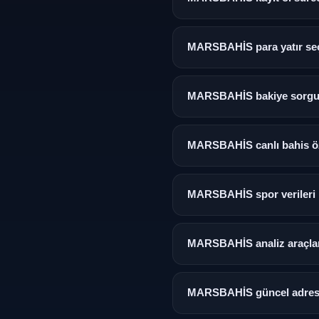
Kayıt ol işlemi ortalama 2-3 
MARSBAHİS para yatır seç
Para yatır işlemleri için ban
MARSBAHİS bakiye sorgula
Hesap panelinden bakiye bilgi
MARSBAHİS canlı bahis öze
Canlı bahis bölümünde 40'tan 
içinde yansıtılır.
MARSBAHİS spor verileri n
Spor verileri ve istatistik bö
kapsanmaktadır.
MARSBAHİS analiz araçları
Analiz araçları sezgisel aray
MARSBAHİS güncel adres de