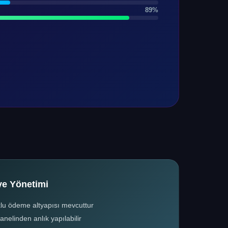
89%
ye Yönetimi
oklu ödeme altyapısı mevcuttur
elinden anlık yapılabilir