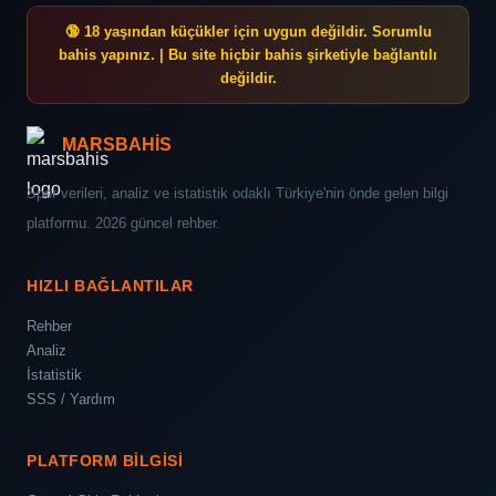
🔞 18 yaşından küçükler için uygun değildir. Sorumlu
bahis yapınız. | Bu site hiçbir bahis şirketiyle bağlantılı
değildir.
MARSBAHİS
Spor verileri, analiz ve istatistik odaklı Türkiye'nin önde gelen bilgi
platformu. 2026 güncel rehber.
HIZLI BAĞLANTILAR
Rehber
Analiz
İstatistik
SSS / Yardım
PLATFORM BILGISI