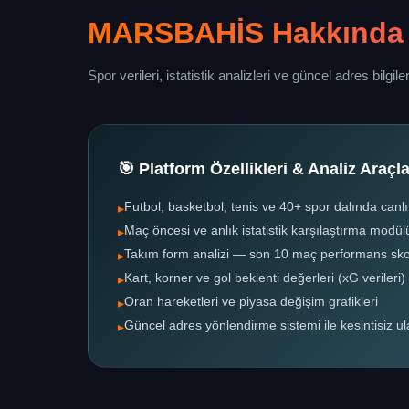
MARSBAHİS Hakkında K
Spor verileri, istatistik analizleri ve güncel adres bilgile
🎯 Platform Özellikleri & Analiz Araçla
Futbol, basketbol, tenis ve 40+ spor dalında canlı
Maç öncesi ve anlık istatistik karşılaştırma modül
Takım form analizi — son 10 maç performans sk
Kart, korner ve gol beklenti değerleri (xG verileri)
Oran hareketleri ve piyasa değişim grafikleri
Güncel adres yönlendirme sistemi ile kesintisiz u