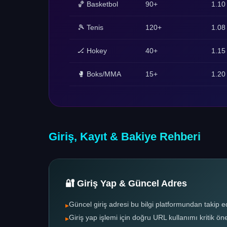
🏀 Basketbol
90+
1.10
🎾 Tenis
120+
1.08
🏒 Hokey
40+
1.15
🥊 Boks/MMA
15+
1.20
Giriş, Kayıt & Bakiye Rehberi
🔐 Giriş Yap & Güncel Adres
Güncel giriş adresi bu bilgi platformundan takip edi
Giriş yap işlemi için doğru URL kullanımı kritik ön