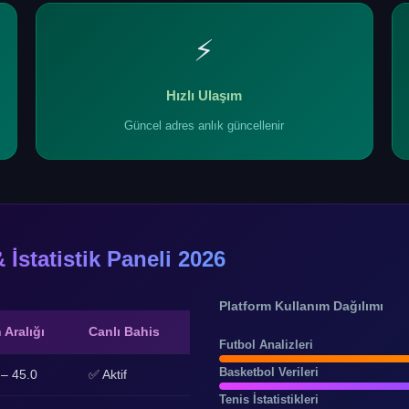
⚡
Hızlı Ulaşım
Güncel adres anlık güncellenir
İstatistik Paneli 2026
Platform Kullanım Dağılımı
 Aralığı
Canlı Bahis
Futbol Analizleri
Basketbol Verileri
 – 45.0
✅ Aktif
Tenis İstatistikleri