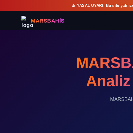
⚠️ YASAL UYARI: Bu site yalnızc
MARSBAHİS
MARSBA
Analiz
MARSBAHİS 