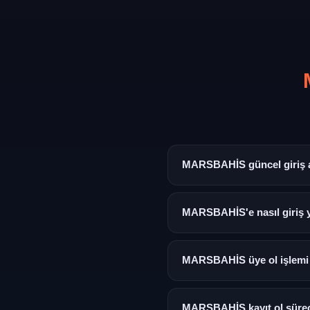
MARSBAHİS güncel giriş a
Güncel adres bilgisine bu bilg
otomatik devreye girer.
MARSBAHİS'e nasıl giriş y
Güncel adres üzerinden giriş 
önemlidir.
MARSBAHİS üye ol işlemi 
Üye ol formunu doldurarak kay
MARSBAHİS kayıt ol sürec