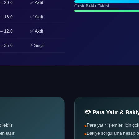
 – 20.0
✅ Aktif
Canlı Bahis Takibi
 – 18.0
✅ Aktif
 – 12.0
✅ Aktif
 – 35.0
⚡ Seçili
💳 Para Yatır & Baki
lebilir
Para yatır işlemleri için ç
em taşır
Bakiye sorgulama hesap pan