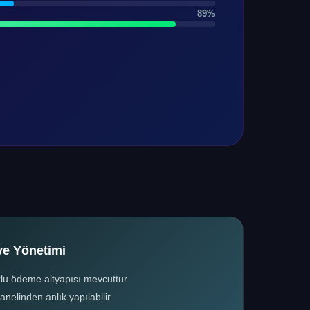
89%
ye Yönetimi
oklu ödeme altyapısı mevcuttur
elinden anlık yapılabilir