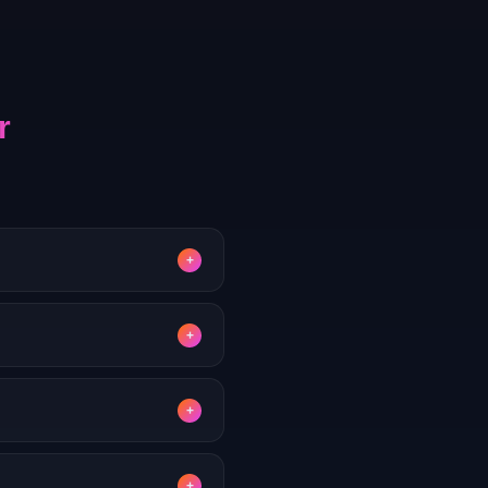
r
+
de yönlendirme sistemi
+
kesintisiz bağlantı için
+
hesabınız aktif hale gelir.
+