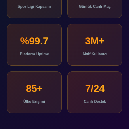
Spor Ligi Kapsamı
Günlük Canlı Maç
%99.7
3M+
Platform Uptime
Aktif Kullanıcı
85+
7/24
Ülke Erişimi
Canlı Destek