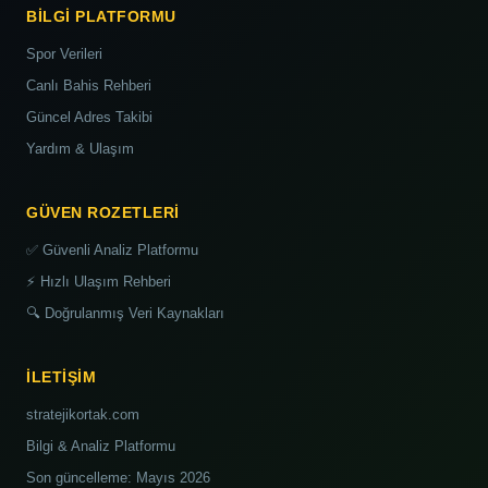
BILGI PLATFORMU
Spor Verileri
Canlı Bahis Rehberi
Güncel Adres Takibi
Yardım & Ulaşım
GÜVEN ROZETLERI
✅ Güvenli Analiz Platformu
⚡ Hızlı Ulaşım Rehberi
🔍 Doğrulanmış Veri Kaynakları
İLETIŞIM
stratejikortak.com
Bilgi & Analiz Platformu
Son güncelleme: Mayıs 2026