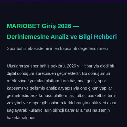
MARİOBET Giriş 2026 —
Derinlemesine Analiz ve Bilgi Rehberi
Spor bahis ekosisteminin en kapsamlı değerlendirmesi
Uluslararası spor bahis sektörü, 2026 yılı itibarıyla ciddi bir
dijital dönüşüm sürecinden geçmektedir. Bu dönüşümün
merkezinde yer alan platformların başında, geniş spor
kapsamı ve gelişmiş analiz altyapısıyla öne çıkan yapılar
gelmektedir. Söz konusu platformlar; futbol, basketbol, tenis,
voleybol ve e-spor gibi onlarca farklı branşta anlık veri akışı
sağlayarak kullanıcıların bilinçli kararlar almasına zemin
hazırlamaktadır.