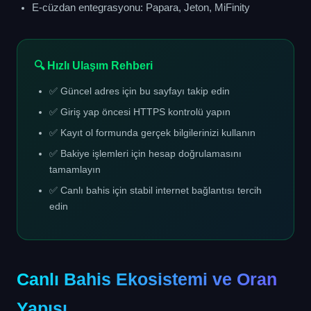
E-cüzdan entegrasyonu: Papara, Jeton, MiFinity
🔍 Hızlı Ulaşım Rehberi
✅ Güncel adres için bu sayfayı takip edin
✅ Giriş yap öncesi HTTPS kontrolü yapın
✅ Kayıt ol formunda gerçek bilgilerinizi kullanın
✅ Bakiye işlemleri için hesap doğrulamasını
tamamlayın
✅ Canlı bahis için stabil internet bağlantısı tercih
edin
Canlı Bahis Ekosistemi ve Oran
Yapısı