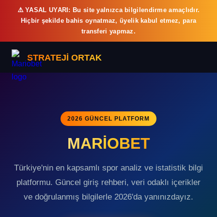
⚠️ YASAL UYARI: Bu site yalnızca bilgilendirme amaçlıdır.
Hiçbir şekilde bahis oynatmaz, üyelik kabul etmez, para
transferi yapmaz.
STRATEJİ ORTAK
2026 GÜNCEL PLATFORM
MARİOBET
Türkiye'nin en kapsamlı spor analiz ve istatistik bilgi
platformu. Güncel giriş rehberi, veri odaklı içerikler
ve doğrulanmış bilgilerle 2026'da yanınızdayız.