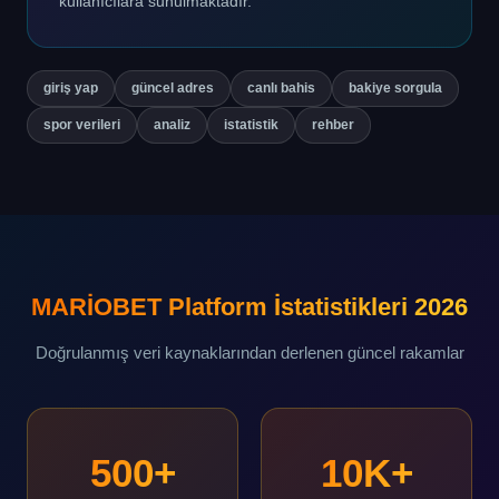
kullanıcılara sunulmaktadır.
giriş yap
güncel adres
canlı bahis
bakiye sorgula
spor verileri
analiz
istatistik
rehber
MARİOBET Platform İstatistikleri 2026
Doğrulanmış veri kaynaklarından derlenen güncel rakamlar
500+
10K+