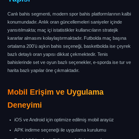
Canlı bahis segmenti, modern spor bahis platformlarının kalbi
konumundadır. Anlık oran güncellemeleri saniyeler içinde
yansıtılmakta; maç içi istatistikler kullanıcıların stratejik
kararlar almasını kolaylaştırmaktadır. Futbolda maç başına
ortalama 200'ü aşkın bahis seçeneği, basketbolda ise çeyrek
bazlı detaylı oran yapısı dikkat çekmektedir. Tenis
bahislerinde set ve oyun bazlı seçenekler, e-sporda ise tur ve
harita bazlı yapılar öne çıkmaktadır.
Mobil Erişim ve Uygulama
Deneyimi
iOS ve Android için optimize edilmiş mobil arayüz
APK indirme seçeneği ile uygulama kurulumu