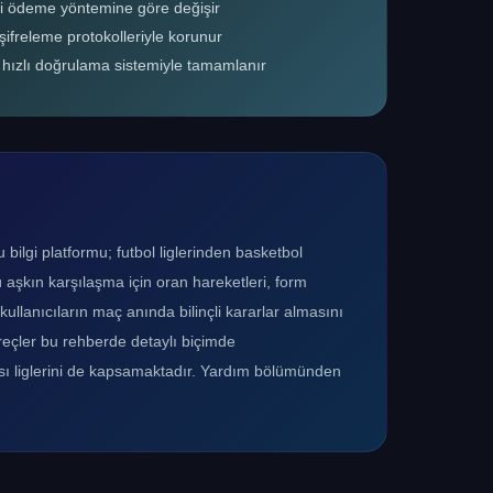
ri ödeme yöntemine göre değişir
 şifreleme protokolleriyle korunur
i hızlı doğrulama sistemiyle tamamlanır
u bilgi platformu; futbol liglerinden basketbol
 aşkın karşılaşma için oran hareketleri, form
, kullanıcıların maç anında bilinçli kararlar almasını
üreçler bu rehberde detaylı biçimde
ıtası liglerini de kapsamaktadır. Yardım bölümünden