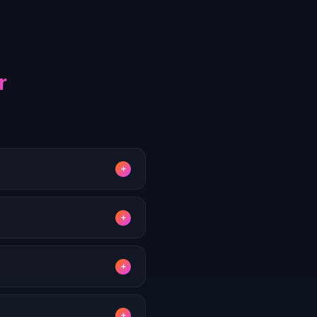
r
+
de yönlendirme sistemi
+
kesintisiz bağlantı için
+
hesabınız aktif hale gelir.
+