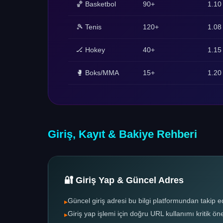
🏀 Basketbol
90+
1.10
🎾 Tenis
120+
1.08
🏒 Hokey
40+
1.15
🥊 Boks/MMA
15+
1.20
Giriş, Kayıt & Bakiye Rehberi
🔐 Giriş Yap & Güncel Adres
Güncel giriş adresi bu bilgi platformundan takip edi
Giriş yap işlemi için doğru URL kullanımı kritik ön