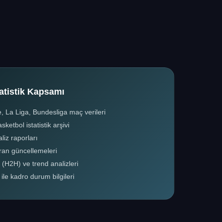
tatistik Kapsamı
 La Liga, Bundesliga maç verileri
etbol istatistik arşivi
iz raporları
oran güncellemeleri
i (H2H) ve trend analizleri
ile kadro durum bilgileri