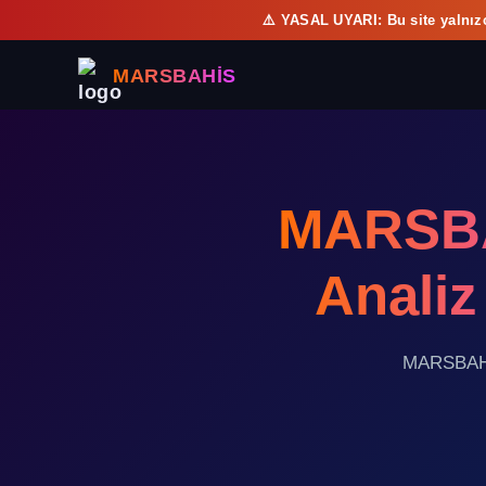
⚠️ YASAL UYARI: Bu site yalnızc
MARSBAHİS
MARSBA
Analiz
MARSBAHİS 