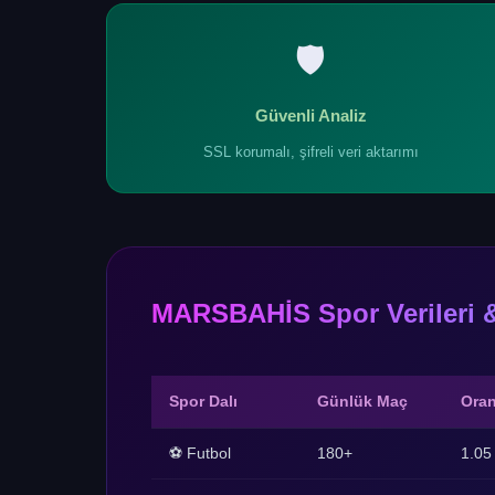
🛡️
Güvenli Analiz
SSL korumalı, şifreli veri aktarımı
MARSBAHİS Spor Verileri & 
Spor Dalı
Günlük Maç
Oran
⚽ Futbol
180+
1.05