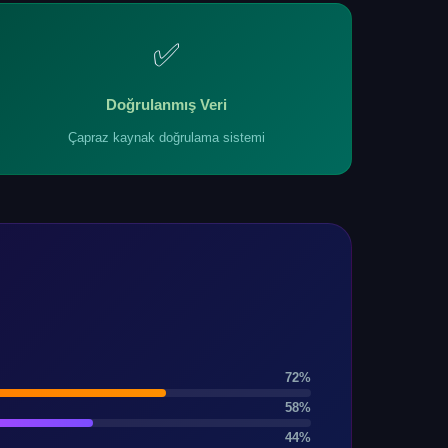
✅
Doğrulanmış Veri
Çapraz kaynak doğrulama sistemi
72%
58%
44%