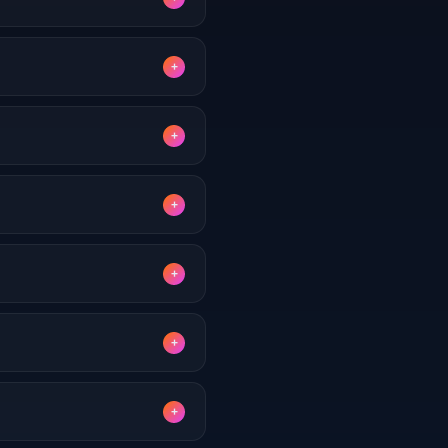
ebilir.
+
tadır.
+
ölümde görüntülenir.
+
 Oran güncellemeleri saniyeler
+
üzere tüm dallar
+
vuzları mevcuttur.
+