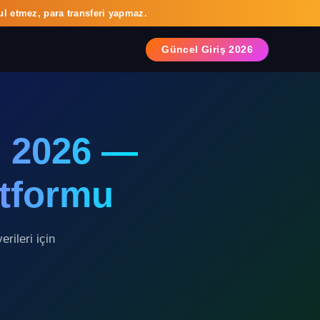
ul etmez, para transferi yapmaz.
Güncel Giriş 2026
 2026 —
atformu
rileri için