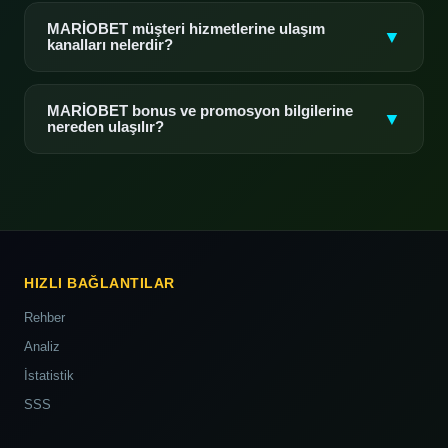
iOS 13 ve üzeri iPhone/iPad modelleri ile Android 8.0 ve
üzeri cihazlarla tam uyumlu çalışmaktadır. APK dosyası
MARİOBET müşteri hizmetlerine ulaşım
▼
kanalları nelerdir?
resmi kanaldan indirilebilmektedir.
7/24 canlı sohbet, e-posta desteği ve Telegram kanalı
üzerinden müşteri hizmetlerine ulaşım
MARİOBET bonus ve promosyon bilgilerine
▼
nereden ulaşılır?
sağlanabilmektedir. Ortalama yanıt süresi canlı
sohbette 2 dakikanın altındadır.
Promosyonlar sekmesinde hoşgeldin bonusu, kayıp
bonusu, yatırım bonusu ve freespin kampanyaları
detaylı çevrim koşullarıyla birlikte listelenmektedir.
Kampanyalar haftalık güncellenmektedir.
HIZLI BAĞLANTILAR
Rehber
Analiz
İstatistik
SSS