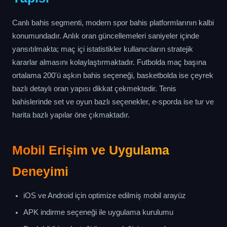
Canlı bahis segmenti, modern spor bahis platformlarının kalbi
konumundadır. Anlık oran güncellemeleri saniyeler içinde
yansıtılmakta; maç içi istatistikler kullanıcıların stratejik
kararlar almasını kolaylaştırmaktadır. Futbolda maç başına
ortalama 200'ü aşkın bahis seçeneği, basketbolda ise çeyrek
bazlı detaylı oran yapısı dikkat çekmektedir. Tenis
bahislerinde set ve oyun bazlı seçenekler, e-sporda ise tur ve
harita bazlı yapılar öne çıkmaktadır.
Mobil Erişim ve Uygulama
Deneyimi
iOS ve Android için optimize edilmiş mobil arayüz
APK indirme seçeneği ile uygulama kurulumu