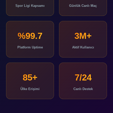
Spor Ligi Kapsamı
Günlük Canlı Maç
%99.7
3M+
Platform Uptime
Aktif Kullanıcı
85+
7/24
Ülke Erişimi
Canlı Destek