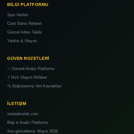
BILGI PLATFORMU
Spor Verileri
Canlı Bahis Rehberi
Güncel Adres Takibi
Yardım & Ulaşım
GÜVEN ROZETLERI
✅ Güvenli Analiz Platformu
⚡ Hızlı Ulaşım Rehberi
🔍 Doğrulanmış Veri Kaynakları
İLETIŞIM
stratejikortak.com
Bilgi & Analiz Platformu
Son güncelleme: Mayıs 2026