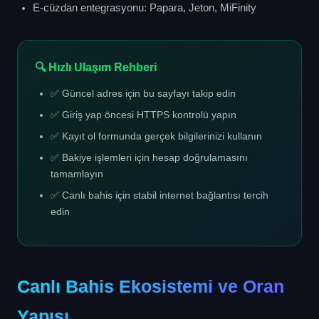
E-cüzdan entegrasyonu: Papara, Jeton, MiFinity
🔍 Hızlı Ulaşım Rehberi
✅ Güncel adres için bu sayfayı takip edin
✅ Giriş yap öncesi HTTPS kontrolü yapın
✅ Kayıt ol formunda gerçek bilgilerinizi kullanın
✅ Bakiye işlemleri için hesap doğrulamasını
tamamlayın
✅ Canlı bahis için stabil internet bağlantısı tercih
edin
Canlı Bahis Ekosistemi ve Oran
Yapısı