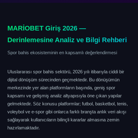
MARİOBET Giriş 2026 —
Derinlemesine Analiz ve Bilgi Rehberi
Spor bahis ekosisteminin en kapsamlı değerlendirmesi
Uluslararası spor bahis sektörü, 2026 yılı itibarıyla ciddi bir
dijital dönüşüm sürecinden geçmektedir. Bu dönüşümün
merkezinde yer alan platformların başında, geniş spor
kapsamı ve gelişmiş analiz altyapısıyla öne çıkan yapılar
gelmektedir. Söz konusu platformlar; futbol, basketbol, tenis,
voleybol ve e-spor gibi onlarca farklı branşta anlık veri akışı
sağlayarak kullanıcıların bilinçli kararlar almasına zemin
hazırlamaktadır.