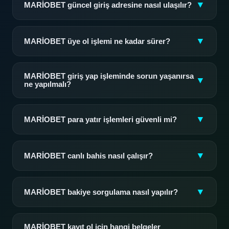
sunan köklü bir dijital platform olup futbol, basketbol,
▼
MARİOBET güncel giriş adresine nasıl ulaşılır?
tenis ve e-spor başta olmak üzere 30'dan fazla branşı
Güncel adrese güvenilir rehber platformları, sosyal
kapsamaktadır.
medya kanalları veya müşteri hizmetleri aracılığıyla
▼
MARİOBET üye ol işlemi ne kadar sürer?
ulaşılabilir. Bu bilgi platformu güncel giriş bilgilerini
Kayıt ol formu doldurulduktan sonra e-posta
düzenli olarak paylaşmaktadır.
doğrulaması ile birlikte hesap 2–5 dakika içinde aktif
MARİOBET giriş yap işleminde sorun yaşanırsa
▼
ne yapılmalı?
hale gelmektedir. Kimlik doğrulama süreci 24 saate
kadar uzayabilir.
Tarayıcı önbelleği temizlenmeli, farklı bir tarayıcı
denenmeli ve güncel adres kontrol edilmelidir. Sorun
▼
MARİOBET para yatır işlemleri güvenli mi?
devam ederse 7/24 canlı destek hattına başvurulabilir.
256-bit SSL şifreleme ve PCI DSS uyumlu ödeme
altyapısı sayesinde tüm finansal işlemler güvenli
▼
MARİOBET canlı bahis nasıl çalışır?
ortamda gerçekleştirilmektedir. Banka havalesi, e-
Devam eden maçlara anlık olarak bahis yapılabilmekte;
cüzdan ve kripto para seçenekleri mevcuttur.
oranlar her birkaç saniyede bir güncellenmektedir. Canlı
▼
MARİOBET bakiye sorgulama nasıl yapılır?
istatistikler ve görsel skor takibi aynı ekranda
Hesap panelinin sağ üst köşesinde anlık bakiye
sunulmaktadır.
görüntülenmektedir. Detaylı işlem geçmişine ise hesap
MARİOBET kayıt ol için hangi belgeler