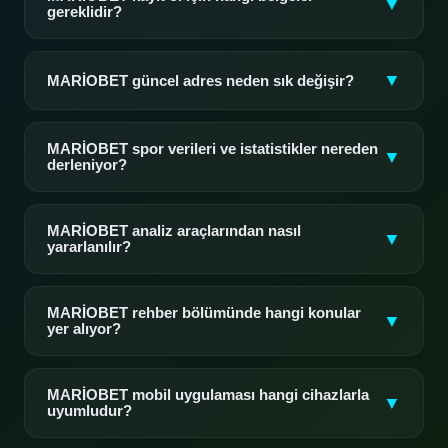
▼
gereklidir?
ayarları menüsündeki finans bölümünden ulaşılabilir.
Kimlik doğrulama için nüfus cüzdanı veya pasaport
görseli, adres doğrulama için ise son 3 aya ait fatura ya
▼
MARİOBET güncel adres neden sık değişir?
da banka ekstresi talep edilmektedir.
Ülkemizde uygulanan internet düzenlemeleri
kapsamında bahis platformlarına yönelik erişim
MARİOBET spor verileri ve istatistikler nereden
▼
derleniyor?
engellemeleri nedeniyle adresler periyodik olarak
güncellenmektedir. Bu durum sektörün genel bir
Sportradar, Opta ve Betradar gibi uluslararası veri
özelliğidir.
sağlayıcılardan beslenen platform, 500'ü aşkın lig ve
MARİOBET analiz araçlarından nasıl
▼
yararlanılır?
turnuvaya ait anlık istatistik sunmaktadır.
Platform içi analiz panelinden takım karşılaştırmaları,
oran hareketleri ve form grafikleri incelenebilir. Filtre
MARİOBET rehber bölümünde hangi konular
▼
yer alıyor?
seçenekleriyle spor dalı, lig ve tarih bazlı analiz
yapılabilmektedir.
Rehber bölümünde hesap oluşturma, para yatır/çek
işlemleri, bonus kullanımı, canlı bahis stratejileri ve
MARİOBET mobil uygulaması hangi cihazlarla
▼
uyumludur?
güvenlik ayarları hakkında kapsamlı bilgiler yer
almaktadır.