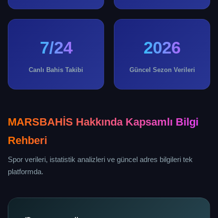
7/24
2026
Canlı Bahis Takibi
Güncel Sezon Verileri
MARSBAHİS Hakkında Kapsamlı Bilgi
Rehberi
Spor verileri, istatistik analizleri ve güncel adres bilgileri tek
platformda.