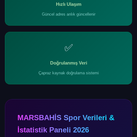
Hızlı Ulaşım
Güncel adres anlık güncellenir
✅
Doğrulanmış Veri
Çapraz kaynak doğrulama sistemi
MARSBAHİS Spor Verileri &
İstatistik Paneli 2026