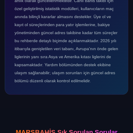
anlık olarak güncellenmektedir. Canlı bahis takibi için
özel geliştirilmiş istatistik modülleri, kullanıcıların maç
anında bilinçli kararlar almasını destekler. Üye ol ve
kayıt ol süreçlerinden para yatır işlemlerine, bakiye
yönetiminden güncel adres takibine kadar tüm süreçler
bu rehberde detaylı biçimde açıklanmaktadır. 2026 yılı
itibarıyla genişletilen veri tabanı, Avrupa'nın önde gelen
liglerinin yanı sıra Asya ve Amerika kıtası liglerini de
kapsamaktadır. Yardım bölümünden destek ekibine
ulaşım sağlanabilir; ulaşım sorunları için güncel adres
bölümü düzenli olarak kontrol edilmelidir.
MARSBAHİS Sık Sorulan Sorular