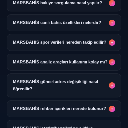
cüzdan dahil çoklu ödeme yöntemi sunulmaktadır.
MARSBAHİS bakiye sorgulama nasıl yapılır?
+
Hesap panelinden bakiye bilgilerinize anlık
ulaşabilirsiniz. Bakiye geçmişi ve işlem detayları da bu
MARSBAHİS canlı bahis özellikleri nelerdir?
+
bölümde görüntülenir.
Canlı bahis bölümünde 40'tan fazla spor dalında anlık
oranlar ve maç içi istatistikler sunulmaktadır. Oran
MARSBAHİS spor verileri nereden takip edilir?
+
güncellemeleri saniyeler içinde yansıtılır.
Spor verileri ve istatistik bölümünden anlık veriler
izlenebilir. Futbol, basketbol ve tenis başta olmak üzere
MARSBAHİS analiz araçları kullanımı kolay mı?
+
tüm dallar kapsanmaktadır.
Analiz araçları sezgisel arayüzüyle kolayca kullanılabilir.
Rehber bölümünde adım adım kullanım kılavuzları
MARSBAHİS güncel adres değişikliği nasıl
+
mevcuttur.
öğrenilir?
Bu bilgi platformunu düzenli takip ederek güncel adres
bilgisine her zaman ulaşabilirsiniz. Bildirim sistemi de
MARSBAHİS rehber içerikleri nerede bulunur?
+
mevcuttur.
Rehber bölümünde tüm kullanım kılavuzları, giriş yap
adımları ve platform özellikleri detaylı şekilde