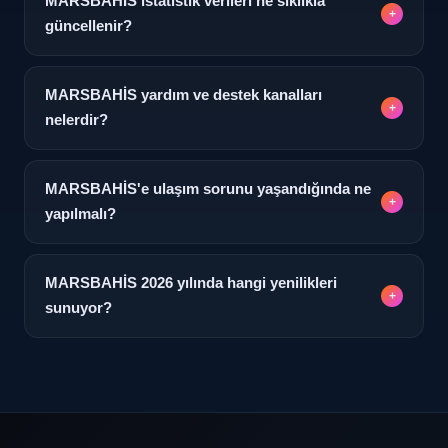
MARSBAHİS istatistik verileri ne sıklıkla
+
açıklanmaktadır.
güncellenir?
İstatistik verileri anlık güncellenmektedir. Doğrulanmış
veri kaynakları kullanılarak yüksek doğruluk oranı
MARSBAHİS yardım ve destek kanalları
+
sağlanmaktadır.
nelerdir?
Yardım bölümünden canlı destek, e-posta ve SSS
kanallarına ulaşım sağlanabilmektedir. 7/24 destek
MARSBAHİS'e ulaşım sorunu yaşandığında ne
+
hizmeti mevcuttur.
yapılmalı?
Ulaşım sorunu yaşandığında öncelikle güncel adres
bölümü kontrol edilmeli, ardından yardım kanallarına
MARSBAHİS 2026 yılında hangi yenilikleri
+
başvurulmalıdır.
sunuyor?
2026 yılında geliştirilmiş analiz araçları, genişletilmiş
spor verileri ve yenilenen canlı bahis arayüzü kullanıcı
deneyimini üst seviyeye taşımaktadır.