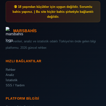
🔞 18 yaşından küçükler için uygun değildir. Sorumlu
bahis yapınız. | Bu site hiçbir bahis şirketiyle bağlantılı
değildir.
MARSBAHİS
Spor verileri, analiz ve istatistik odaklı Türkiye'nin önde gelen bilgi
platformu. 2026 güncel rehber.
HIZLI BAĞLANTILAR
Rehber
Analiz
İstatistik
SSS / Yardım
PLATFORM BILGISI