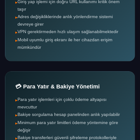
Giriş yap işlemi için doğru URL kullanımı kritik önem
taşır
Adres değişikliklerinde anlık yönlendirme sistemi
devreye girer
VPN gerektirmeden hızlı ulaşım sağlanabilmektedir
Mobil uyumlu giriş ekranı ile her cihazdan erişim
mümkündür
💳 Para Yatır & Bakiye Yönetimi
Para yatır işlemleri için çoklu ödeme altyapısı
mevcuttur
Bakiye sorgulama hesap panelinden anlık yapılabilir
Minimum para yatır limitleri ödeme yöntemine göre
değişir
Bakiye transferleri güvenli şifreleme protokolleriyle