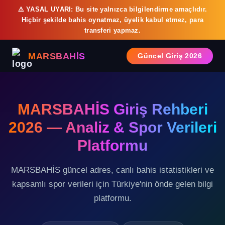
⚠️ YASAL UYARI: Bu site yalnızca bilgilendirme amaçlıdır.
Hiçbir şekilde bahis oynatmaz, üyelik kabul etmez, para
transferi yapmaz.
MARSBAHİS
Güncel Giriş 2026
MARSBAHİS Giriş Rehberi
2026 — Analiz & Spor Verileri
Platformu
MARSBAHİS güncel adres, canlı bahis istatistikleri ve
kapsamlı spor verileri için Türkiye'nin önde gelen bilgi
platformu.