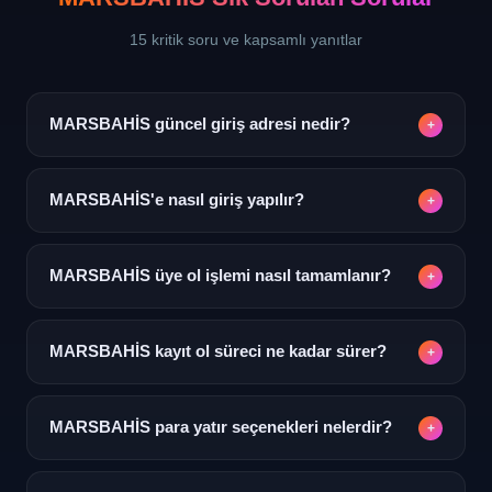
15 kritik soru ve kapsamlı yanıtlar
MARSBAHİS güncel giriş adresi nedir?
+
Güncel adres bilgisine bu bilgi platformu üzerinden anlık
olarak ulaşabilirsiniz. Adres değişikliklerinde yönlendirme
MARSBAHİS'e nasıl giriş yapılır?
+
sistemi otomatik devreye girer.
Güncel adres üzerinden giriş yap butonunu kullanarak
hesabınıza erişebilirsiniz. Doğru URL kullanımı kesintisiz
MARSBAHİS üye ol işlemi nasıl tamamlanır?
+
bağlantı için önemlidir.
Üye ol formunu doldurarak kayıt sürecini
başlatabilirsiniz. Doğrulama adımları tamamlandıktan
MARSBAHİS kayıt ol süreci ne kadar sürer?
+
sonra hesabınız aktif hale gelir.
Kayıt ol işlemi ortalama 2-3 dakika içinde
tamamlanmaktadır. Kimlik doğrulama adımı ek süre
MARSBAHİS para yatır seçenekleri nelerdir?
+
gerektirebilir.
Para yatır işlemleri için banka havalesi, kredi kartı ve e-