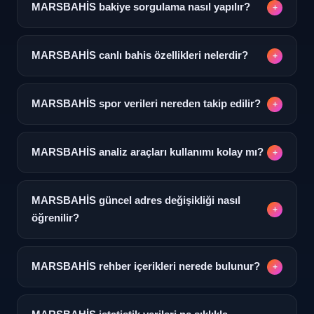
cüzdan dahil çoklu ödeme yöntemi sunulmaktadır.
MARSBAHİS bakiye sorgulama nasıl yapılır?
+
Hesap panelinden bakiye bilgilerinize anlık
ulaşabilirsiniz. Bakiye geçmişi ve işlem detayları da bu
MARSBAHİS canlı bahis özellikleri nelerdir?
+
bölümde görüntülenir.
Canlı bahis bölümünde 40'tan fazla spor dalında anlık
oranlar ve maç içi istatistikler sunulmaktadır. Oran
MARSBAHİS spor verileri nereden takip edilir?
+
güncellemeleri saniyeler içinde yansıtılır.
Spor verileri ve istatistik bölümünden anlık veriler
izlenebilir. Futbol, basketbol ve tenis başta olmak üzere
MARSBAHİS analiz araçları kullanımı kolay mı?
+
tüm dallar kapsanmaktadır.
Analiz araçları sezgisel arayüzüyle kolayca kullanılabilir.
Rehber bölümünde adım adım kullanım kılavuzları
MARSBAHİS güncel adres değişikliği nasıl
+
mevcuttur.
öğrenilir?
Bu bilgi platformunu düzenli takip ederek güncel adres
bilgisine her zaman ulaşabilirsiniz. Bildirim sistemi de
MARSBAHİS rehber içerikleri nerede bulunur?
+
mevcuttur.
Rehber bölümünde tüm kullanım kılavuzları, giriş yap
adımları ve platform özellikleri detaylı şekilde