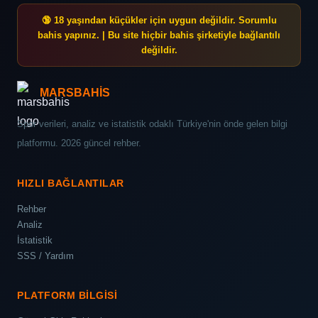
🔞 18 yaşından küçükler için uygun değildir. Sorumlu
bahis yapınız. | Bu site hiçbir bahis şirketiyle bağlantılı
değildir.
MARSBAHİS
Spor verileri, analiz ve istatistik odaklı Türkiye'nin önde gelen bilgi
platformu. 2026 güncel rehber.
HIZLI BAĞLANTILAR
Rehber
Analiz
İstatistik
SSS / Yardım
PLATFORM BILGISI