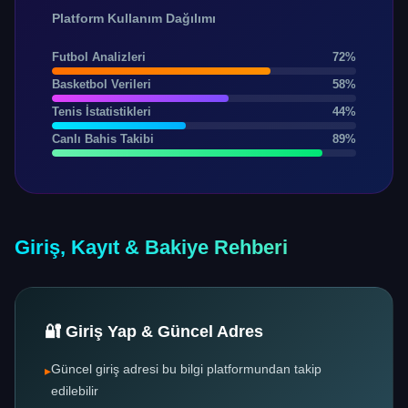
Platform Kullanım Dağılımı
Futbol Analizleri
72%
Basketbol Verileri
58%
Tenis İstatistikleri
44%
Canlı Bahis Takibi
89%
Giriş, Kayıt & Bakiye Rehberi
🔐 Giriş Yap & Güncel Adres
Güncel giriş adresi bu bilgi platformundan takip
edilebilir